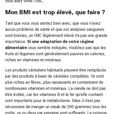
vous avez votre l'IMC.
Soin
du
Mon BMI est trop élevé, que faire ?
cuir
chevelu
Tant que vous vous sentez bien avec, que vous n'avez
Poux
aucun problème de santé et que vos analyses sanguines
Beauté
sont bonnes, un IMC légèrement élevé n’a pas une grande
et
importance.
Si une adaptation de votre régime
soins
alimentaire
vous semble indiquée, n’oubliez pas que les
du
fruits et légumes sont généralement pauvres en calories,
corps
riches en vitamines et minéraux.
Soins
Les produits céréaliers habituels peuvent être remplacés
du
par des produits à base de céréales complètes. Ils sont
visage
plus riches en fibres, plus rassasiants et contiennent de
Contour
nombreuses vitamines et minéraux. La viande ne doit pas
des
être évitée, car les vitamines B et le fer qu'elle contient
yeux
sont importants pour le métabolisme. Mais il n’est pas
Peeling
nécessaire de manger un steak de 200 grammes tous les
du
midis, un ou deux par semaine sont suffisants. Le poisson