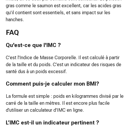
visage
gras comme le saumon est excellent, car les acides gras
Masques
qu'il contient sont essentiels, et sans impact sur les
visage
hanches.
Nettoyants
visage
FAQ
Accessoires
de
Qu'est-ce que l'IMC ?
nettoyage
du
C’est l'Indice de Masse Corporelle. Il est calculé à partir
visage
de la taille et du poids. C’est un indicateur des risques de
Lingettes
santé dus à un poids excessif.
et
Comment puis-je calculer mon BMI?
cotons
Crèmes
La formule est simple : poids en kilogrammes divisé par le
de
carré de la taille en mètres. Il est encore plus facile
nuit
d'utiliser un calculateur d'IMC en ligne.
Sérums
et
L’IMC est-il un indicateur pertinent ?
cures