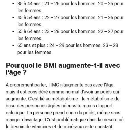
35 à 44 ans : 21 – 26 pour les hommes, 20 – 25 pour
et
les femmes.
ballonnements
45 à 54 ans : 22 – 27 pour les hommes, 21 – 26 pour
Constipation
les femmes.
Affections
55 à 64 ans : 23 – 28 pour les hommes, 22 – 27 pour
cutanées
les femmes.
Eczéma
65 ans et plus : 24 – 29 pour les hommes, 23 – 28
et
pour les femmes.
démangeaisons
Cors
Pourquoi le BMI augmente-t-il avec
et
l'âge ?
verrues
Mycoses
À proprement parler, l'IMC n'augmente pas avec l'âge,
des
mais il est considéré comme normal d’avoir un poids qui
ongles
augmente. C’est lié au métabolisme : le métabolisme de
et
base des personnes âgées nécessite moins d’apport
des
calorique. La personne prend donc du poids, même sans
pieds
manger davantage. C'est problématique dans la mesure où
Cicatrices
le besoin de vitamines et de minéraux reste constant.