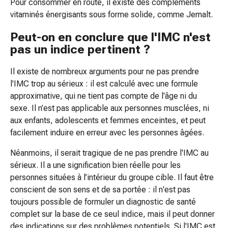
Pour consommer en route, il existe des compléments
les
vitaminés énergisants sous forme solide, comme Jemalt.
moustiques
et
Peut-on en conclure que l'IMC n'est
les
pas un indice pertinent ?
tiques
Vermifuges
Il existe de nombreux arguments pour ne pas prendre
Pincettes
l'IMC trop au sérieux : il est calculé avec une formule
à
approximative, qui ne tient pas compte de l'âge ni du
tiques
sexe. Il n’est pas applicable aux personnes musclées, ni
Médicaments
aux enfants, adolescents et femmes enceintes, et peut
soumis
facilement induire en erreur avec les personnes âgées.
à
Néanmoins, il serait tragique de ne pas prendre l'IMC au
ordonnance
sérieux. Il a une signification bien réelle pour les
Médicaments
personnes situées à l’intérieur du groupe cible. Il faut être
soumis
conscient de son sens et de sa portée : il n'est pas
à
toujours possible de formuler un diagnostic de santé
ordonnance
complet sur la base de ce seul indice, mais il peut donner
Troubles
des indications sur des problèmes potentiels. Si l'IMC est