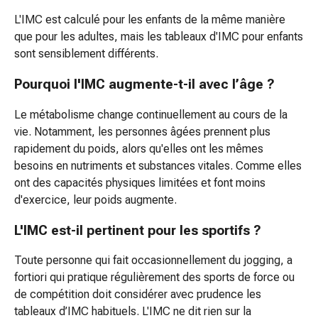
Conditionneurs
L'IMC est calculé pour les enfants de la même manière
et
que pour les adultes, mais les tableaux d'IMC pour enfants
cures
sont sensiblement différents.
revitalisantes
Brosses
Pourquoi l'IMC augmente-t-il avec l’âge ?
à
Le métabolisme change continuellement au cours de la
cheveux
vie. Notamment, les personnes âgées prennent plus
et
rapidement du poids, alors qu'elles ont les mêmes
peignes
besoins en nutriments et substances vitales. Comme elles
Coloration
ont des capacités physiques limitées et font moins
capillaire
d'exercice, leur poids augmente.
Huiles
capillaires
L'IMC est-il pertinent pour les sportifs ?
Produits
coiffants
Toute personne qui fait occasionnellement du jogging, a
Lotions
fortiori qui pratique régulièrement des sports de force ou
capillaires
de compétition doit considérer avec prudence les
Shampoing
tableaux d’IMC habituels. L'IMC ne dit rien sur la