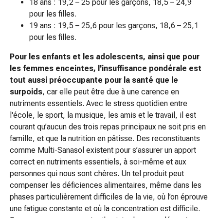
18 ans : 19,2 – 25 pour les garçons, 18,5 – 24,9
Troubles
pour les filles.
du
19 ans : 19,5 – 25,6 pour les garçons, 18,6 – 25,1
sommeil
pour les filles.
Ronflement
Voies
Pour les enfants et les adolescents, ainsi que pour
respiratoires
les femmes enceintes, l'insuffisance pondérale est
Préparations
tout aussi préoccupante pour la santé que le
nasales
surpoids
, car elle peut être due à une carence en
Troubles
nutriments essentiels. Avec le stress quotidien entre
respiratoires
l'école, le sport, la musique, les amis et le travail, il est
Infection
courant qu’aucun des trois repas principaux ne soit pris en
Varicelle
famille, et que la nutrition en pâtisse. Des reconstituants
Métabolisme
comme Multi-Sanasol existent pour s’assurer un apport
Ostéoporose
correct en nutriments essentiels, à soi-même et aux
Insectes
personnes qui nous sont chères. Un tel produit peut
et
compenser les déficiences alimentaires, même dans les
parasites
phases particulièrement difficiles de la vie, où l’on éprouve
Protection
une fatigue constante et où la concentration est difficile.
contre