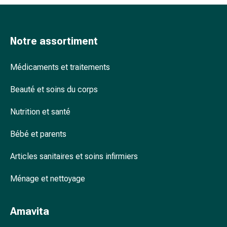
peau
Cou
et
Notre assortiment
décolleté
Gommage
pour
Médicaments et traitements
le
Beauté et soins du corps
corps
Huile
Nutrition et santé
pour
le
Bébé et parents
corps
Soins
Articles sanitaires et soins infirmiers
anti-
cellulite
Ménage et nettoyage
Savons
Poudre
Amavita
pour
le