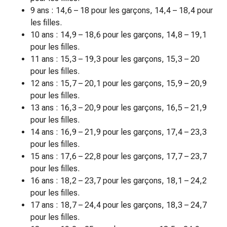
Traitement
9 ans : 14,6 – 18 pour les garçons, 14,4 – 18,4 pour
de
les filles.
la
10 ans : 14,9 – 18,6 pour les garçons, 14,8 – 19,1
douleur
pour les filles.
Thérapie
11 ans : 15,3 – 19,3 pour les garçons, 15,3 – 20
par
pour les filles.
le
12 ans : 15,7 – 20,1 pour les garçons, 15,9 – 20,9
froid
pour les filles.
Thérapie
13 ans : 16,3 – 20,9 pour les garçons, 16,5 – 21,9
par
pour les filles.
la
14 ans : 16,9 – 21,9 pour les garçons, 17,4 – 23,3
chaleur
pour les filles.
Nervosité
15 ans : 17,6 – 22,8 pour les garçons, 17,7 – 23,7
et
pour les filles.
sommeil
16 ans : 18,2 – 23,7 pour les garçons, 18,1 – 24,2
Tranquillisants
pour les filles.
Labilité
17 ans : 18,7 – 24,4 pour les garçons, 18,3 – 24,7
de
pour les filles.
l’humeur