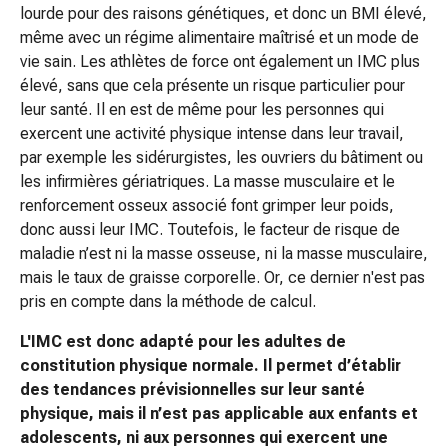
lourde pour des raisons génétiques, et donc un BMI élevé,
accessoires
même avec un régime alimentaire maîtrisé et un mode de
Douche
vie sain. Les athlètes de force ont également un IMC plus
nasale
élevé, sans que cela présente un risque particulier pour
Mouchoirs
leur santé. Il en est de même pour les personnes qui
Rhume
exercent une activité physique intense dans leur travail,
Cœur
par exemple les sidérurgistes, les ouvriers du bâtiment ou
et
les infirmières gériatriques. La masse musculaire et le
circulation
renforcement osseux associé font grimper leur poids,
sanguine
donc aussi leur IMC. Toutefois, le facteur de risque de
Cœur
maladie n’est ni la masse osseuse, ni la masse musculaire,
Bas
mais le taux de graisse corporelle. Or, ce dernier n'est pas
de
pris en compte dans la méthode de calcul.
compression
et
L'IMC est donc adapté pour les adultes de
de
constitution physique normale. Il permet d’établir
contention
des tendances prévisionnelles sur leur santé
Circulation
physique, mais il n’est pas applicable aux enfants et
sanguine
adolescents, ni aux personnes qui exercent une