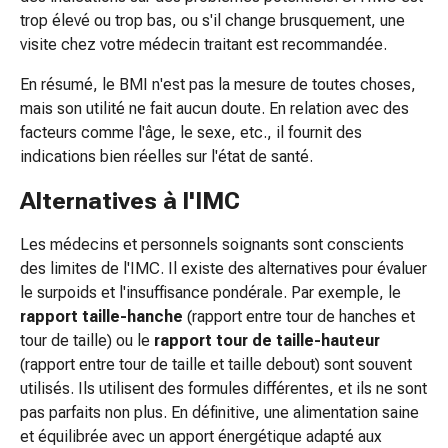
intimes
trop élevé ou trop bas, ou s'il change brusquement, une
Infection
visite chez votre médecin traitant est recommandée.
vaginale
Menstruations
En résumé, le BMI n'est pas la mesure de toutes choses,
Ménopause
mais son utilité ne fait aucun doute. En relation avec des
Santé
facteurs comme l'âge, le sexe, etc., il fournit des
vaginale
indications bien réelles sur l'état de santé.
Vitamines
et
Alternatives à l'IMC
minéraux
Vitamine
Les médecins et personnels soignants sont conscients
Sels
des limites de l'IMC. Il existe des alternatives pour évaluer
minéraux
le surpoids et l'insuffisance pondérale. Par exemple, le
Fortifiants
rapport taille-hanche
(rapport entre tour de hanches et
Santé
tour de taille) ou le
rapport tour de taille-hauteur
buccale
(rapport entre tour de taille et taille debout) sont souvent
et
utilisés. Ils utilisent des formules différentes, et ils ne sont
dentaire
pas parfaits non plus. En définitive, une alimentation saine
Prévention
et équilibrée avec un apport énergétique adapté aux