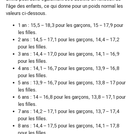
Prostate
l’âge des enfants, ce qui donne pour un poids normal les
Troubles
valeurs ci-dessous.
rénaux
1 an : 15,5 – 18,3 pour les garçons, 15 – 17,9 pour
et
les filles.
vésicaux
2 ans : 14,5 – 17,1 pour les garçons, 14,4 – 17,2
Douleurs
pour les filles.
et
3 ans : 14,4 – 17,0 pour les garçons, 14,1 – 16,9
fièvre
pour les filles.
Maux
4 ans : 14,1 – 16,7 pour les garçons, 13,9 – 16,8
de
pour les filles.
tête
5 ans : 13,9 – 16,7 pour les garçons, 13,8 – 17 pour
et
les filles.
migraine
6 ans : 14 – 16,8 pour les garçons, 13,8 – 17,1 pour
Antidouleurs
les filles.
Douleurs
7 ans : 14,2 – 17,1 pour les garçons, 13,7 – 17,4
musculaires
pour les filles.
et
8 ans : 14,4 – 17,5 pour les garçons, 14,1 – 17,8
articulaires
pour les filles.