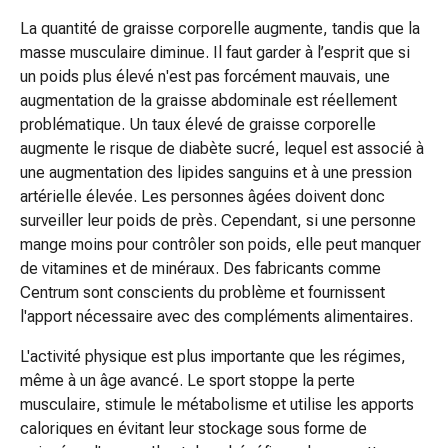
Peau
sèche
La quantité de graisse corporelle augmente, tandis que la
Transpiration
masse musculaire diminue. Il faut garder à l’esprit que si
excessive
un poids plus élevé n'est pas forcément mauvais, une
Impuretés
augmentation de la graisse abdominale est réellement
de
problématique. Un taux élevé de graisse corporelle
la
augmente le risque de diabète sucré, lequel est associé à
peau
une augmentation des lipides sanguins et à une pression
Boutons
artérielle élevée. Les personnes âgées doivent donc
de
surveiller leur poids de près. Cependant, si une personne
fièvre
mange moins pour contrôler son poids, elle peut manquer
Éruptions
de vitamines et de minéraux. Des fabricants comme
cutanées
Centrum sont conscients du problème et fournissent
Acné
l'apport nécessaire avec des compléments alimentaires.
Thérapeutiques
L'activité physique est plus importante que les régimes,
naturels
même à un âge avancé. Le sport stoppe la perte
Traitement
musculaire, stimule le métabolisme et utilise les apports
par
caloriques en évitant leur stockage sous forme de
les