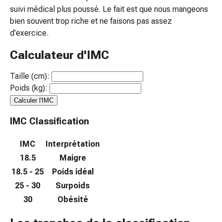
suivi médical plus poussé. Le fait est que nous mangeons
coups
bien souvent trop riche et ne faisons pas assez
de
d’exercice.
soleil
Sets
Calculateur d'IMC
de
rechange
Taille (cm):
Pansements
Poids (kg):
Pommades
Calculer l'IMC
et
désinfection
IMC Classification
des
plaies
IMC
Interprétation
Pansement
18.5
Maigre
spray
18.5 - 25
Poids idéal
Sutures
25 - 30
Surpoids
cutanées
30
Obésité
adhésives
et