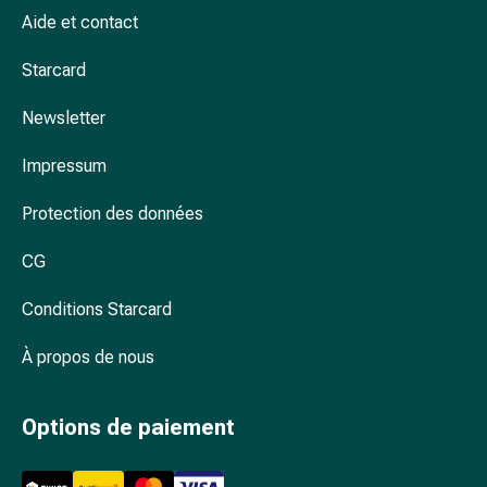
corps
Aide et contact
Gel
Starcard
douche
Additifs
Newsletter
de
bain
Impressum
Éponges
Soins
Protection des données
intimes
Serviettes
CG
hygiéniques
Culottes
Conditions Starcard
menstruelles
À propos de nous
Lingettes
pour
l’hygiène
Options de paiement
intime
Accessoires