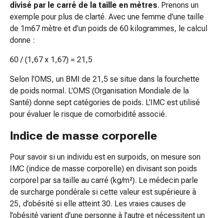
divisé par le carré de la taille en mètres
. Prenons un
gaze
exemple pour plus de clarté. Avec une femme d'une taille
Bandes
de 1m67 mètre et d'un poids de 60 kilogrammes, le calcul
de
donne :
compression
Pansements
60 / (1,67 x 1,67) = 21,5
adhésifs
Bandages,
Selon l'OMS, un BMI de 21,5 se situe dans la fourchette
rubans
de poids normal. L'OMS (Organisation Mondiale de la
et
Santé) donne sept catégories de poids. L'IMC est utilisé
accessoires
pour évaluer le risque de comorbidité associé.
Bandages
Indice de masse corporelle
et
filets
Pour savoir si un individu est en surpoids, on mesure son
tubulaires
IMC (indice de masse corporelle) en divisant son poids
Matériel
corporel par sa taille au carré (kg/m²). Le médecin parle
de
de surcharge pondérale si cette valeur est supérieure à
pansement
25, d’obésité si elle atteint 30. Les vraies causes de
Brûlures
l’obésité varient d’une personne à l’autre et nécessitent un
et