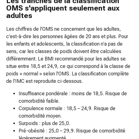
Les tranches de la classification
colle
OMS s'appliquent seulement aux
tissulaire
adultes
Pommade
vésicante
Les chiffres de l'OMS ne concernent que les adultes,
Tampons
c'est-à-dire les personnes âgées de 20 ans et plus. Pour
médicaux
les enfants et adolescents, la classification n'a pas de
Yeux
sens, car les classes de poids doivent être calculées
et
différemment. Le BMI recommandé pour les adultes se
oreilles
situe entre 18,5 et 24,9, ce qui correspond à la classe de
Douleurs
poids « normal » selon l'OMS. La classification complète
auriculaires
de l'IMC est reproduite ci-dessous.
Hygiène
des
Insuffisance pondérale : moins de 18,5. Risque de
oreilles
comorbidité faible.
Gouttes
Corpulence normale : 18,5 – 24,9. Risque de
ophtalmiques
comorbidité moyen.
Inflammation
Surpoids : plus de 25,0.
oculaire
Pré-obésité : 25,0 – 29,9. Risque de comorbidité
Pansements
légèrement augmenté.