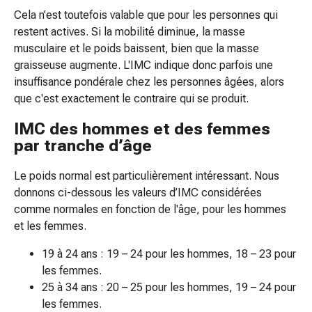
et
Cela n’est toutefois valable que pour les personnes qui
rhume
restent actives. Si la mobilité diminue, la masse
des
musculaire et le poids baissent, bien que la masse
foins
graisseuse augmente. L'IMC indique donc parfois une
Antiallergiques
insuffisance pondérale chez les personnes âgées, alors
Peau
que c'est exactement le contraire qui se produit.
Nez
Estomac
IMC des hommes et des femmes
et
par tranche d’âge
intestins
Diarrhée
Le poids normal est particulièrement intéressant. Nous
Brûlures
donnons ci-dessous les valeurs d’IMC considérées
d’estomac
comme normales en fonction de l'âge, pour les hommes
Hémorroïdes
et les femmes.
Nausées
19 à 24 ans : 19 – 24 pour les hommes, 18 – 23 pour
et
les femmes.
vomissements
25 à 34 ans : 20 – 25 pour les hommes, 19 – 24 pour
Digestion,
les femmes.
flatulences