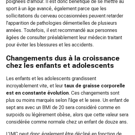
poignées d’amour. Il est donc bénéfique de se mettre au
fleurs
sport à un âge avancé, également parce que les
de
sollicitations du cerveau occasionnées peuvent retarder
Bach
l’apparition de pathologies démentielles de plusieurs
Gemmothérapie
années. Toutefois, il est recommandé aux personnes
Homéopathie
âgées de consulter préalablement leur médecin traitant
Phytothérapie
pour éviter les blessures et les accidents.
Sels
de
Changements dus à la croissance
Schüssler
chez les enfants et adolescents
Produits
spagyriques
Les enfants et les adolescents grandissent
Médicaments
incroyablement vite, et leur
taux de graisse corporelle
anthroposophiques
est en constante évolution
. Ces changements sont
Reins,
plus ou moins marqués selon l'âge et le sexe. Un enfant de
vessie
sept ans avec un BMI de 20 sera considéré comme en
et
surpoids ou légèrement obèse, alors que cette valeur sera
prostate
considérée comme normale chez un enfant de douze ans.
Troubles
urinaires
L’IMC peut donc également être décliné en fonction de