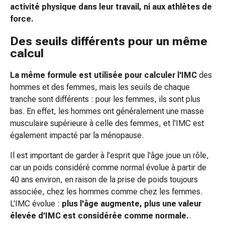
Arrêter
activité physique dans leur travail, ni aux athlètes de
de
force.
fumer
Veines
Des seuils différents pour un même
Coagulation
calcul
sanguine
Troubles
La même formule est utilisée pour calculer l'IMC
des
cardiaques
hommes et des femmes, mais les seuils de chaque
et
tranche sont différents : pour les femmes, ils sont plus
nerveux
bas. En effet, les hommes ont généralement une masse
Troubles
musculaire supérieure à celle des femmes, et l'IMC est
de
également impacté par la ménopause.
la
Il est important de garder à l’esprit que l'âge joue un rôle,
mémoire
car un poids considéré comme normal évolue à partir de
et
40 ans environ, en raison de la prise de poids toujours
de
associée, chez les hommes comme chez les femmes.
la
L'IMC évolue :
plus l'âge augmente, plus une valeur
concentration
élevée d’IMC est considérée comme normale.
.
Allergies