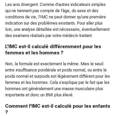
visage
Les avis divergent. Comme d'autres indicateurs simples
Crèmes
qui ne tiennent pas compte de l'âge, du sexe et des
pour
conditions de vie, l'IMC ne peut donner qu'une première
le
indication sur des problèmes existants. Pour aller plus
visage
loin, une analyse détaillée est nécessaire, éventuellement
Lotion
des examens réalisés par votre médecin traitant.
visage
Huile
L'IMC est-il calculé différemment pour les
pour
femmes et les hommes ?
le
Non, la formule est exactement la même. Mais le seuil
visage
entre insuffisance pondérale et poids normal, ou entre le
Appareils
poids normal et surpoids est légèrement différent pour les
de
femmes et les hommes. Cela s'explique par le fait que les
soins
hommes ont généralement une masse musculaire plus
de
importante et donc un BMI plus élevé.
beauté
Soins
Comment l'IMC est-il calculé pour les enfants
des
?
cheveux