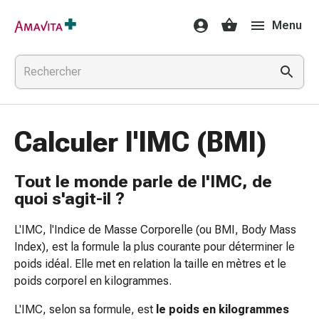
Médicaments
Menu
et
traitements
Lésions
cutanées
et
cicatrisation
Calculer l'IMC (BMI)
Compresses
pliées
Bandes
Tout le monde parle de l'IMC, de
élastiques
quoi s'agit-il ?
Pansements
pour
L'IMC, l'Indice de Masse Corporelle (ou BMI, Body Mass
les
Index), est la formule la plus courante pour déterminer le
doigts
poids idéal. Elle met en relation la taille en mètres et le
Sparadraps
poids corporel en kilogrammes.
Bandes
L'IMC, selon sa formule, est
le poids en kilogrammes
de