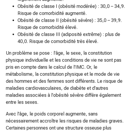
ophtalmiques
Obésité de classe I (obésité modérée) : 30,0 – 34,9.
Hygiène
Risque de comorbidité augmenté.
oculaire
Obésité de classe II (obésité sévère) : 35,0 – 39,9.
Grippe
Risque de comorbidité élevé.
et
Obésité de classe III (adiposité extrême) : plus de
refroidissement
40,0. Risque de comorbidité très élevé.
Bonbons
contre
Un problème se pose : l'âge, le sexe, la constitution
la
physique individuelle et les conditions de vie ne sont pas
toux
pris en compte dans le calcul de l'IMC. Or, le
Mal
métabolisme, la constitution physique et le mode de vie
de
des hommes et des femmes sont différents. Le risque de
gorge
maladies cardiovasculaires, de diabète et d'autres
Grippe
maladies associées à l'obésité sévère diffère également
et
entre les sexes.
refroidissement
Avec l'âge, le poids corporel augmente, sans
Toux
nécessairement accroître les risques de maladies graves.
Inhalateurs
Certaines personnes ont une structure osseuse plus
et