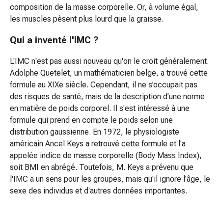
Shampoing
composition de la masse corporelle. Or, à volume égal,
sec
les muscles pèsent plus lourd que la graisse.
Pellicules
Appareils
Qui a inventé l'IMC ?
de
coiffure
L'IMC n'est pas aussi nouveau qu'on le croit généralement.
Soins
Adolphe Quetelet, un mathématicien belge, a trouvé cette
de
formule au XIXe siècle. Cependant, il ne s’occupait pas
la
des risques de santé, mais de la description d’une norme
peau
en matière de poids corporel. Il s'est intéressé à une
Lait
formule qui prend en compte le poids selon une
corporel
distribution gaussienne. En 1972, le physiologiste
Crèmes
américain Ancel Keys a retrouvé cette formule et l'a
pour
appelée indice de masse corporelle (Body Mass Index),
le
soit BMI en abrégé. Toutefois, M. Keys a prévenu que
corps
l'IMC a un sens pour les groupes, mais qu'il ignore l'âge, le
Protection
sexe des individus et d'autres données importantes.
de
la