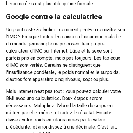
de
besoins réels est plus utile qu'une formule.
la
Google contre la calculatrice
carie
Sécheresse
Un point reste à clarifier : comment peut-on connaître son
buccale
l'IMC ? Presque toutes les caisses d'assurance maladie
(xérostomie)
du monde germanophone proposent leur propre
Antiseptique
calculateur d'IMC sur Internet. L'âge et le sexe sont
buccal
parfois pris en compte, mais pas toujours. Les tableaux
Aphtes
d'IMC sont variés. Certains ne distinguent que
et
l'insuffisance pondérale, le poids normal et le surpoids,
inflammation
d’autres font apparaître cinq niveaux, sept ou plus.
buccale
Traitement
Mais Internet n’est pas tout : vous pouvez calculer votre
pour
BMI avec une calculatrice. Deux étapes seront
les
nécessaires. Multipliez d'abord la taille du corps en
cheveux
mètres par elle-même, et notez le résultat. Ensuite,
Chute
divisez votre poids en kilogrammes par la valeur
de
précédente, et arrondissez à une décimale. C’est fait,
cheveux