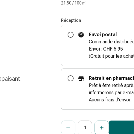
21.50 / 100 ml
Réception
Envoi postal
Commande distribuée 
Envoi : CHF 6.95
(Gratuit pour les ach
apaisant.
Retrait en pharmac
Prêt à être retiré apr
informerons par e-mai
Aucuns frais d’envoi.
ProductDetailPage.Aria.Add
Indiquer le nombre d’unités de cet ar
Vous avez atteint la quantité maxi
Nous n’avons momentanément pas d’a