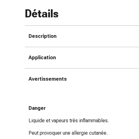
coups
Détails
de
soleil
Sets
de
Description
rechange
Pansements
Application
Pommades
et
désinfection
Avertissements
des
plaies
Pansement
spray
Danger
Sutures
cutanées
Liquide et vapeurs très inflammables.
adhésives
et
Peut provoquer une allergie cutanée.