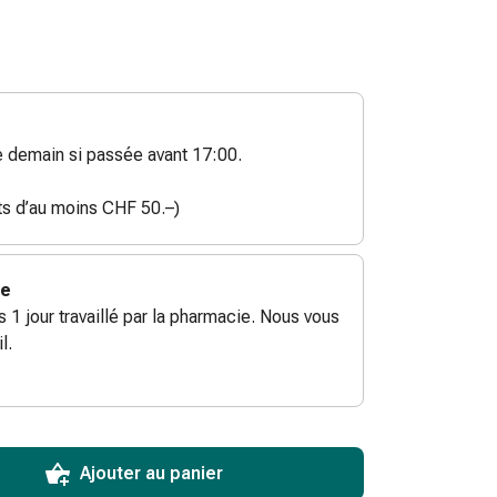
demain si passée avant 17:00.
ats d’au moins CHF 50.–)
ie
ès 1 jour travaillé par la pharmacie. Nous vous
l.
ToCartQuantityControlInstruction
ticle à ajouter au panier.
male commandable pour cet article.
utres unités de cet article en stock
Ajouter au panier