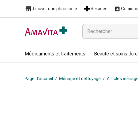
Médicaments
Trouver une pharmacie
Services
Command
et
traitements
Lésions
cutanées
et
cicatrisation
Médicaments et traitements
Beauté et soins du 
Compresses
pliées
Bandes
Page d’accueil
/
Ménage et nettoyage
/
Articles ménag
élastiques
Pansements
pour
les
doigts
Sparadraps
Bandes
de