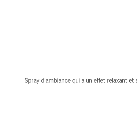
gaze
Bandes
de
compression
Pansements
adhésifs
Bandages,
rubans
et
accessoires
Bandages
Spray d'ambiance qui a un effet relaxant et 
et
filets
tubulaires
Matériel
de
pansement
Brûlures
et