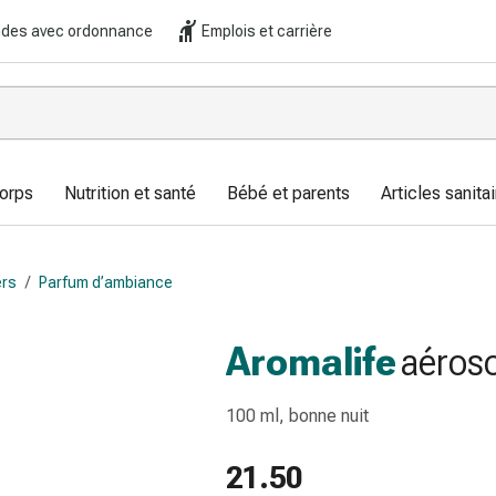
es avec ordonnance
Emplois et carrière
corps
Nutrition et santé
Bébé et parents
Articles sanitai
ers
/
Parfum d’ambiance
Aromalife
aéroso
100 ml, bonne nuit
21.50