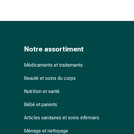
accessoires
Douche
nasale
Mouchoirs
Rhume
Cœur
Notre assortiment
et
circulation
sanguine
Médicaments et traitements
Cœur
Bas
Beauté et soins du corps
de
Nutrition et santé
compression
et
Bébé et parents
de
contention
Articles sanitaires et soins infirmiers
Circulation
sanguine
Ménage et nettoyage