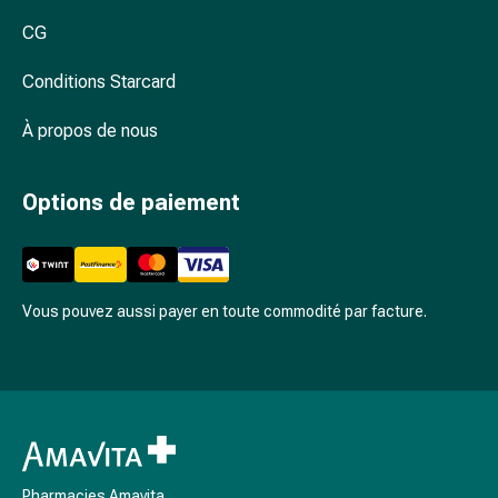
Arrêter
de
CG
fumer
Conditions Starcard
Veines
Coagulation
À propos de nous
sanguine
Troubles
cardiaques
Options de paiement
et
nerveux
Troubles
de
Vous pouvez aussi payer en toute commodité par facture.
la
mémoire
et
de
la
concentration
Allergies
Pharmacies Amavita