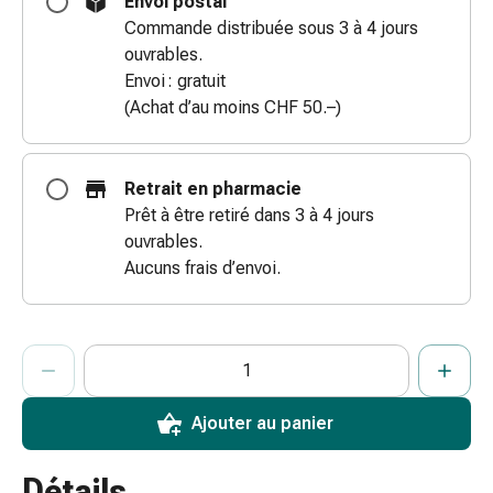
Envoi postal
coups
Commande distribuée sous 3 à 4 jours
de
ouvrables.
soleil
Envoi : gratuit
Sets
(Achat d’au moins CHF 50.–)
de
rechange
Pansements
Retrait en pharmacie
Pommades
Prêt à être retiré dans 3 à 4 jours
et
ouvrables.
désinfection
Aucuns frais d’envoi.
des
plaies
Pansement
ProductDetailPage.Aria.AddToCartQuantityControlInst
Indiquer le nombre d’unités de cet article à ajouter au panier.
Vous avez atteint la quantité maximale commandable pour cet 
Nous n’avons momentanément pas d’autres unités de cet artic
spray
Sutures
cutanées
Ajouter au panier
adhésives
et
Détails