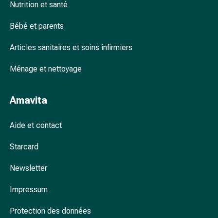
Nutrition et santé
accessoires
Douche
Bébé et parents
nasale
Mouchoirs
Articles sanitaires et soins infirmiers
Rhume
Cœur
Ménage et nettoyage
et
circulation
Amavita
sanguine
Cœur
Aide et contact
Bas
de
Starcard
compression
et
Newsletter
de
contention
Impressum
Circulation
sanguine
Protection des données