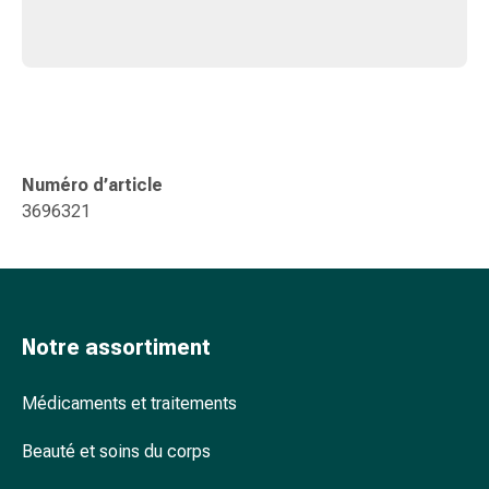
ophtalmiques
Hygiène
oculaire
Grippe
et
refroidissement
Bonbons
Numéro d’article
contre
3696321
la
toux
Mal
de
gorge
Notre assortiment
Grippe
et
Médicaments et traitements
refroidissement
Toux
Beauté et soins du corps
Inhalateurs
et