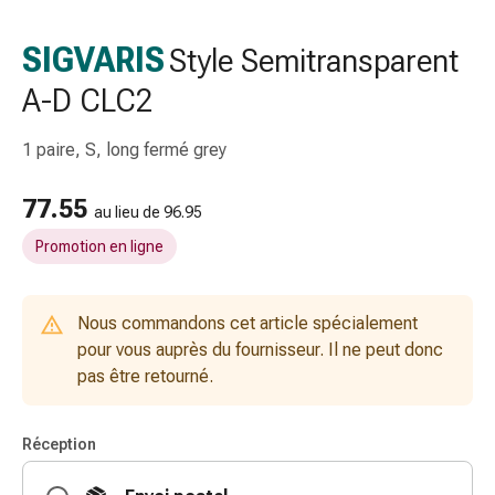
gaze
Bandes
SIGVARIS
Style Semitransparent
de
A-D CLC2
compression
Pansements
adhésifs
1 paire, S, long fermé grey
Bandages,
rubans
77.55
au lieu de 96.95
et
Promotion en ligne
accessoires
Bandages
et
Nous commandons cet article spécialement
filets
pour vous auprès du fournisseur. Il ne peut donc
tubulaires
pas être retourné.
Matériel
de
pansement
Réception
Brûlures
et