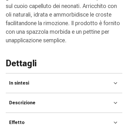
tissutale
sul cuoio capelluto dei neonati. Arricchito con
Unguento
oli naturali, idrata e ammorbidisce le croste
vescicante
Tamponi
facilitandone la rimozione. Il prodotto è fornito
medicali
con una spazzola morbida e un pettine per
Occhi
unapplicazione semplice.
e
orecchie
Dolore
Dettagli
all'orecchio
Igiene
dell'orecchio
In sintesi
Gocce
oftalmiche
Infiammazione
Descrizione
oculare
Medicazioni
oftalmiche
Effetto
Igiene