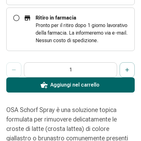
e
scottature
Ritiro in farmacia
Set
Pronto per il ritiro dopo 1 giorno lavorativo
di
della farmacia. La informeremo via e-mail.
ricambio
Nessun costo di spedizione.
Medicazioni
Unguenti
e
ProductDetailPage.Aria.AddToCartQuantityControlInst
Indicare il numero di unità di questo articolo da aggiungere al c
Ha raggiunto la quantità massima ordinabile per questo articol
Al momento non abbiamo altre unità di questo articolo in mag
disinfezione
delle
ferite
Aggiungi nel carrello
Medicazioni
spray
Suture
OSA Schorf Spray è una soluzione topica
cutanee
formulata per rimuovere delicatamente le
adesive
e
croste di latte (crosta lattea) di colore
colla
giallastro o brunastro comunemente presenti