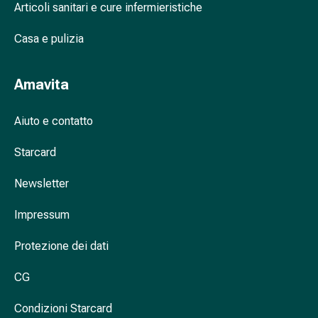
Cessazione
Articoli sanitari e cure infermieristiche
del
fumo
Casa e pulizia
Vene
Disturbi
Amavita
cardiaci
e
Aiuto e contatto
nervosi
Disturbi
Starcard
della
memoria
Newsletter
e
della
Impressum
concentrazione
Allergie
Protezione dei dati
e
febbre
CG
da
Condizioni Starcard
fieno