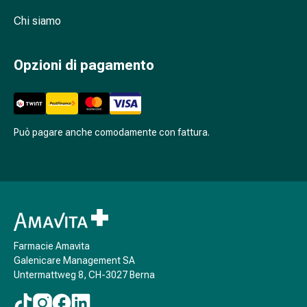
Antiallergico
Chi siamo
La
pelle
Naso
Opzioni di pagamento
Stomaco
e
intestino
Diarrea
Può pagare anche comodamente con fattura.
Bruciore
di
stomaco
Emorroidi
Nausea
e
vomito
Farmacie Amavita
Digestione,
Galenicare Management SA
flatulenza
Untermattweg 8, CH-3027 Berna
e
gonfiore