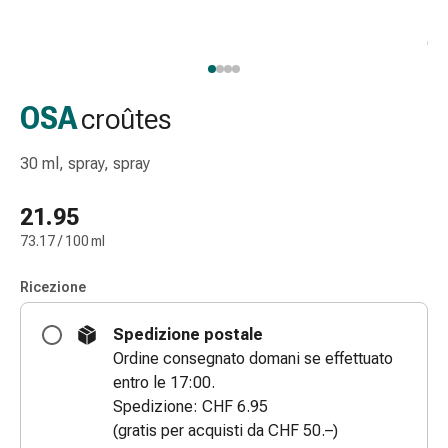
Strisce
di
garza
Bendaggi
compressivi
OSA
croûtes
Cerotti
adesivi
30 ml, spray, spray
Bende,
nastri
21.95
e
73.17 / 100 ml
accessori
Bende
Ricezione
e
reti
Spedizione postale
tubolari
Ordine consegnato domani se effettuato
Materiali
entro le 17:00.
di
Spedizione: CHF 6.95
medicazione
(gratis per acquisti da CHF 50.–)
Ustioni