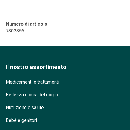
nasale
Fazzoletti
per
Numero di articolo
il
7802866
viso
Raffreddore
Cuore
e
circolazione
Il nostro assortimento
sanguigna
Cuore
Medicamenti e trattamenti
Calze
compressive
Bellezza e cura del corpo
e
di
Nutrizione e salute
sostegno
Circolazione
Bebè e genitori
sanguigna