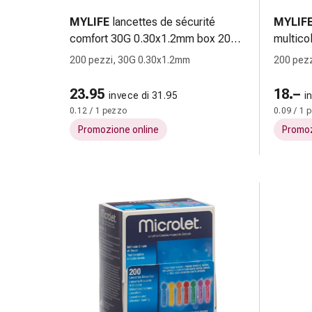
e
MYLIFE
lancettes de sécurité
MYLIF
scottature
comfort 30G 0.30x1.2mm box 200
multico
Set
pce
200 pezzi, 30G 0.30x1.2mm
200 pez
di
ricambio
23.95
18.–
Medicazioni
invece di 31.95
i
0.12 / 1 pezzo
0.09 / 1 
Unguenti
e
Promozione online
Promoz
disinfezione
delle
ferite
Medicazioni
spray
Suture
cutanee
adesive
e
colla