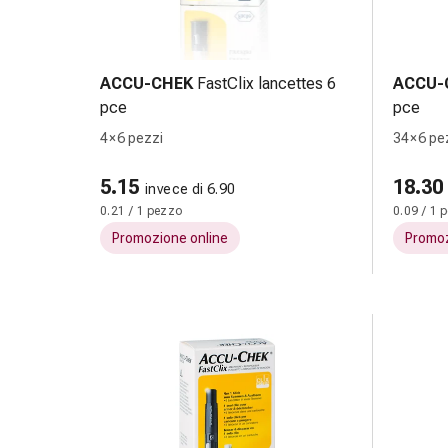
oculare
Influenza
e
raffreddore
ACCU-CHEK
FastClix lancettes 6
ACCU-
Caramelle
pce
pce
per
4 × 6 pezzi
34 × 6 pe
la
tosse
5.15
18.30
invece di 6.90
Mal
0.21 / 1 pezzo
0.09 / 1 
di
Promozione online
Promoz
gola
Influenza
e
raffreddore
Tosse
Inalatori
e
accessori
Doccia