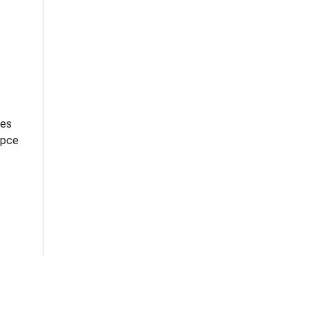
tes
 pce