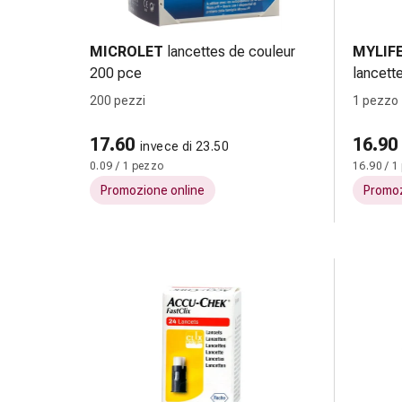
tissutale
Unguento
vescicante
MICROLET
lancettes de couleur
MYLIF
Tamponi
200 pce
lancett
medicali
200 pezzi
1 pezzo
Occhi
e
17.60
16.90
invece di 23.50
orecchie
0.09 / 1 pezzo
16.90 / 1
Dolore
Promozione online
Promoz
all'orecchio
Igiene
dell'orecchio
Gocce
oftalmiche
Infiammazione
oculare
Medicazioni
oftalmiche
Igiene