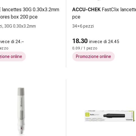
E
lancettes 30G 0.30x3.2mm
ACCU-CHEK
FastClix lancett
lores box 200 pce
pce
zi, 30G 0.30x3.2mm
34 × 6 pezzi
18.30
nvece di 24.–
invece di 24.45
pezzo
0.09 / 1 pezzo
ione online
Promozione online