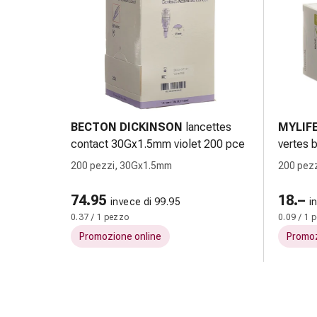
Cessazione
del
fumo
Vene
Coagulazione
del
sangue
Disturbi
BECTON DICKINSON
lancettes
MYLIF
cardiaci
contact 30Gx1.5mm violet 200 pce
vertes 
e
200 pezzi, 30Gx1.5mm
200 pez
nervosi
Disturbi
74.95
18.–
invece di 99.95
i
della
0.37 / 1 pezzo
0.09 / 1 
memoria
Promozione online
Promoz
e
della
concentrazione
Allergie
e