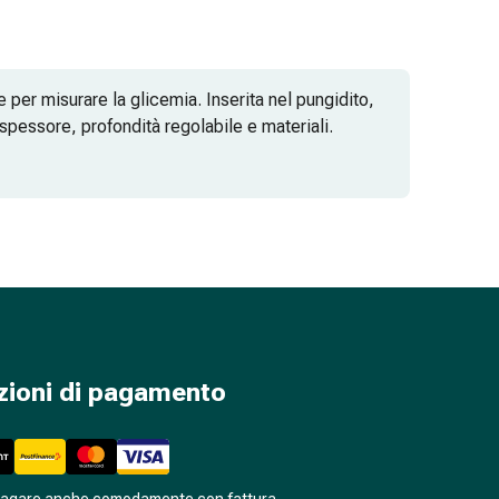
per misurare la glicemia. Inserita nel pungidito,
r spessore, profondità regolabile e materiali.
menti in silicone ne facilitano lo scorrimento
tesso tempo diminuiscono il dolore percepito e il
 e 33G.
21G penetra per 2,2 mm, una da 26G per 1,8 mm e una
zioni di pagamento