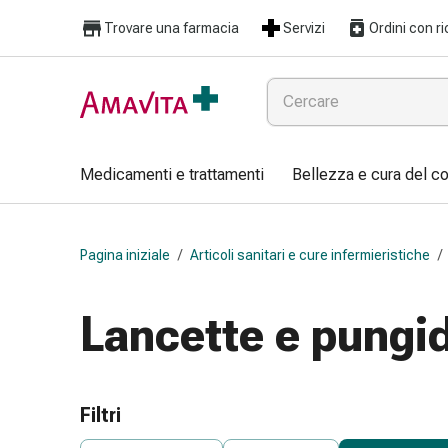
Medicamenti
Trovare una farmacia
Servizi
Ordini con ri
e
trattamenti
Lesioni
cutanee
e
cicatrici
Medicamenti e trattamenti
Bellezza e cura del c
Compresse
piegate
Bende
Pagina iniziale
/
Articoli sanitari e cure infermieristiche
/
elastiche
Medicazioni
per
Lancette e pungid
le
dita
Cerotti
di
Filtri
fissaggio