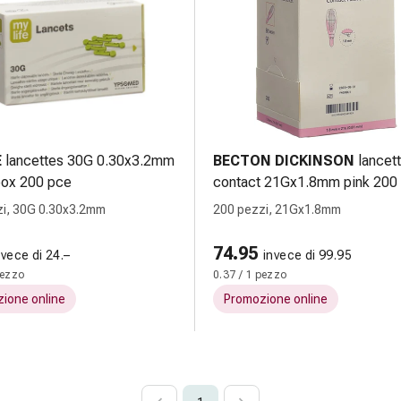
E
lancettes 30G 0.30x3.2mm
BECTON DICKINSON
lancet
box 200 pce
contact 21Gx1.8mm pink 200
zi, 30G 0.30x3.2mm
200 pezzi, 21Gx1.8mm
74.95
nvece di 24.–
invece di 99.95
pezzo
0.37 / 1 pezzo
ione online
Promozione online