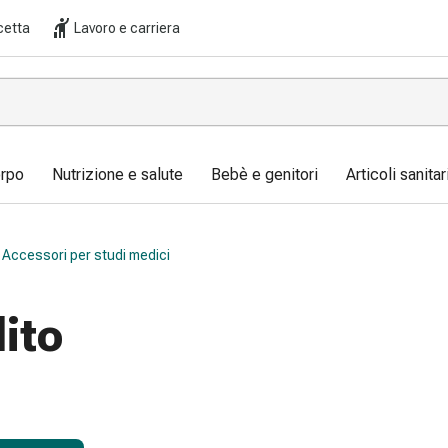
cetta
Lavoro e carriera
orpo
Nutrizione e salute
Bebè e genitori
Articoli sanita
Accessori per studi medici
ito