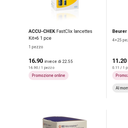
nasale
Fazzoletti
per
il
ACCU-CHEK
FastClix lancettes
Beurer
viso
Kit+6 1 pce
Raffreddore
4 × 25 pe
Cuore
1 pezzo
e
circolazione
16.90
11.20
invece di 22.55
sanguigna
16.90 / 1 pezzo
0.11 / 1 
Cuore
Promozione online
Promoz
Calze
compressive
Al mom
e
di
sostegno
Circolazione
sanguigna