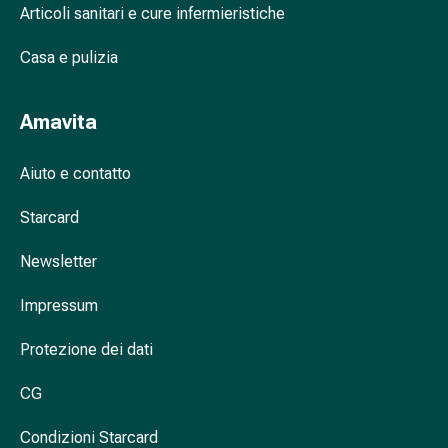
Articoli sanitari e cure infermieristiche
nasale
Fazzoletti
Casa e pulizia
per
il
viso
Amavita
Raffreddore
Cuore
Aiuto e contatto
e
circolazione
Starcard
sanguigna
Cuore
Newsletter
Calze
Impressum
compressive
e
Protezione dei dati
di
sostegno
CG
Circolazione
sanguigna
Condizioni Starcard