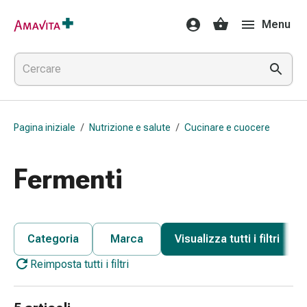
Medicamenti
Menu
e
trattamenti
Lesioni
cutanee
e
cicatrici
Pagina iniziale
/
Nutrizione e salute
/
Cucinare e cuocere
Compresse
piegate
Bende
Fermenti
elastiche
Medicazioni
per
le
Categoria
Marca
Visualizza tutti i filtri
dita
Reimposta tutti i filtri
Cerotti
di
fissaggio