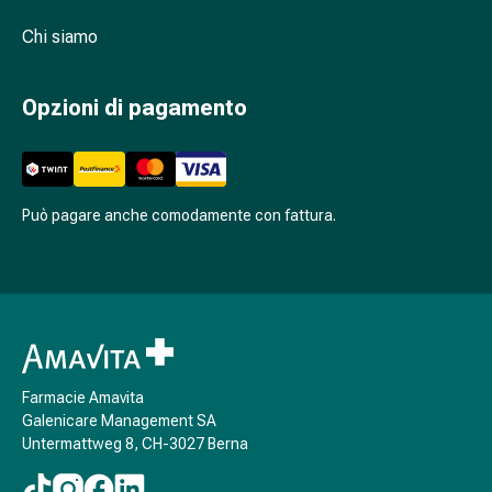
Cessazione
del
Chi siamo
fumo
Vene
Opzioni di pagamento
Disturbi
cardiaci
e
nervosi
Disturbi
Può pagare anche comodamente con fattura.
della
memoria
e
della
concentrazione
Allergie
e
Farmacie Amavita
Galenicare Management SA
febbre
Untermattweg 8, CH-3027 Berna
da
fieno