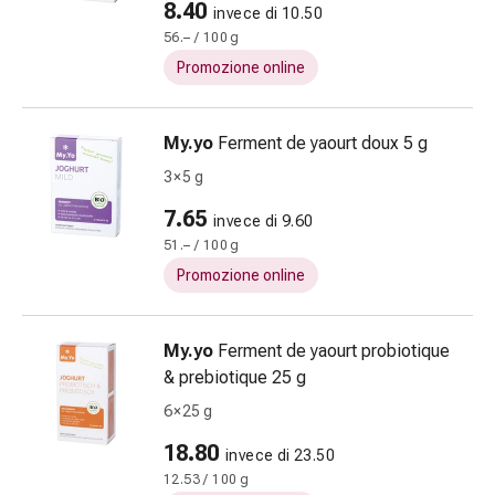
8.40
invece di 10.50
e
56.– / 100 g
scottature
Promozione online
Set
di
ricambio
My.yo
Ferment de yaourt doux 5 g
Medicazioni
3 × 5 g
Unguenti
e
7.65
invece di 9.60
disinfezione
51.– / 100 g
delle
Promozione online
ferite
Medicazioni
spray
My.yo
Ferment de yaourt probiotique
Suture
& prebiotique 25 g
cutanee
6 × 25 g
adesive
e
18.80
invece di 23.50
colla
12.53 / 100 g