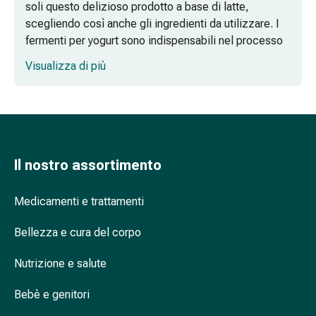
soli questo delizioso prodotto a base di latte,
oculare
scegliendo così anche gli ingredienti da utilizzare. I
Influenza
fermenti per yogurt sono indispensabili nel processo
e
di trasformazione del latte in yogurt.
raffreddore
Visualizza di più
Caramelle
Che cos'è un fermento per yogurt?
per
la
Come si fermenta lo yogurt?
tosse
Mal
Qual è la temperatura giusta per i miei
di
Il nostro assortimento
fermenti?
gola
Influenza
Come devo conservare i fermenti pronti?
Medicamenti e trattamenti
e
A cosa devo prestare attenzione nella
raffreddore
Bellezza e cura del corpo
scelta dei fermenti per yogurt?
Tosse
Inalatori
Nutrizione e salute
e
Bebè e genitori
accessori
Doccia