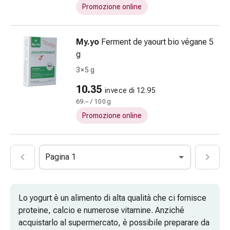
tissutale
Promozione online
Unguento
vescicante
Tamponi
My.yo
Ferment de yaourt bio végane 5
medicali
g
Occhi
3 × 5 g
e
orecchie
10.35
invece di 12.95
Dolore
69.– / 100 g
all'orecchio
Promozione online
Igiene
dell'orecchio
Gocce
Pagina 1
oftalmiche
Infiammazione
oculare
Lo yogurt è un alimento di alta qualità che ci fornisce
Medicazioni
proteine, calcio e numerose vitamine. Anziché
oftalmiche
acquistarlo al supermercato, è possibile preparare da
Igiene