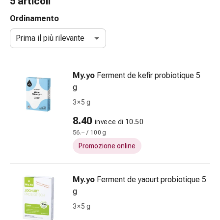
5 articoli
Strisce
di
Ordinamento
garza
Prima il più rilevante
Bendaggi
compressivi
Cerotti
My.yo
Ferment de kefir probiotique 5
adesivi
g
Bende,
nastri
3 × 5 g
e
8.40
invece di 10.50
accessori
56.– / 100 g
Bende
e
Promozione online
reti
tubolari
My.yo
Ferment de yaourt probiotique 5
Materiali
g
di
medicazione
3 × 5 g
Ustioni