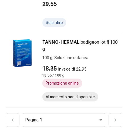
tissutale
29.55
Unguento
vescicante
Tamponi
Solo ritiro
medicali
Occhi
e
TANNO-HERMAL
badigeon lot fl 100
orecchie
g
Dolore
100 g, Soluzione cutanea
all'orecchio
18.35
Igiene
invece di 22.95
dell'orecchio
18.35 / 100 g
Gocce
Promozione online
oftalmiche
Infiammazione
Al momento non disponibile
oculare
Medicazioni
oftalmiche
Pagina 1
Igiene