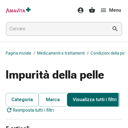
Medicamenti
Menu
e
trattamenti
Lesioni
cutanee
e
cicatrici
Pagina iniziale
/
Medicamenti e trattamenti
/
Condizioni della pell
Compresse
piegate
Bende
Impurità della pelle
elastiche
Medicazioni
per
le
Categoria
Marca
Visualizza tutti i filtri
dita
Reimposta tutti i filtri
Cerotti
di
fissaggio