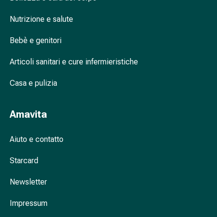
nasale
Posso acquistare prodotti di alta qualità
Nutrizione e salute
Fazzoletti
per la pelle impura in farmacia?
per
Bebè e genitori
Quali prodotti dovrei evitare se ho la pelle
il
impura?
viso
Articoli sanitari e cure infermieristiche
Raffreddore
Esistono prodotti specifici per la pelle
Cuore
Casa e pulizia
secca e impura?
e
circolazione
Amavita
sanguigna
Cuore
Calze
Aiuto e contatto
compressive
e
Starcard
di
Newsletter
sostegno
Circolazione
Impressum
sanguigna