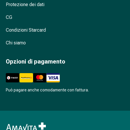
Cessazione
Protezione dei dati
del
fumo
CG
Vene
Disturbi
Condizioni Starcard
cardiaci
e
Chi siamo
nervosi
Disturbi
Opzioni di pagamento
della
memoria
e
della
Può pagare anche comodamente con fattura.
concentrazione
Allergie
e
febbre
da
fieno