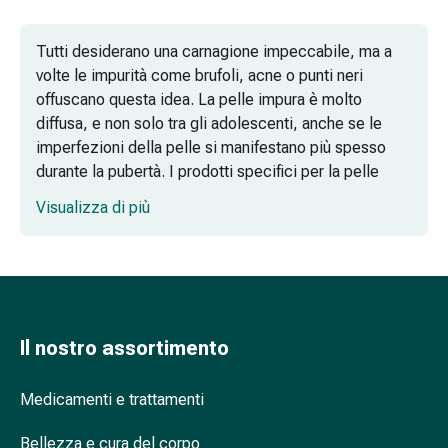
oculare
Influenza
Tutti desiderano una carnagione impeccabile, ma a
e
volte le impurità come brufoli, acne o punti neri
raffreddore
offuscano questa idea. La pelle impura è molto
Caramelle
diffusa, e non solo tra gli adolescenti, anche se le
per
imperfezioni della pelle si manifestano più spesso
la
durante la pubertà. I prodotti specifici per la pelle
tosse
impura hanno un effetto detergente, nutriente e
Mal
Visualizza di più
calmante. I prodotti di alta qualità per la pelle impura
di
disponibili in farmacia contengono pochi ma
gola
selezionati ingredienti per un trattamento ottimale
Influenza
della pelle.
e
raffreddore
Quali prodotti per la pelle impura sono
Il nostro assortimento
Tosse
adatti agli adolescenti?
Inalatori
e
Medicamenti e trattamenti
Acne e pelle impura: cosa fare contro
accessori
brufoli e punti neri?
Doccia
Bellezza e cura del corpo