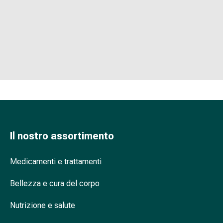
Strisce
di
garza
Bendaggi
compressivi
Cerotti
adesivi
Bende,
nastri
e
accessori
Il nostro assortimento
Bende
e
reti
Medicamenti e trattamenti
tubolari
Bellezza e cura del corpo
Materiali
di
Nutrizione e salute
medicazione
Ustioni