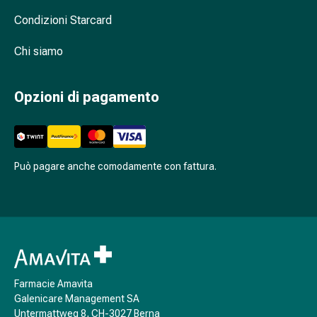
tissutale
Unguento
Condizioni Starcard
vescicante
Chi siamo
Tamponi
medicali
Occhi
Opzioni di pagamento
e
orecchie
Dolore
all'orecchio
Può pagare anche comodamente con fattura.
Igiene
dell'orecchio
Gocce
oftalmiche
Infiammazione
oculare
Medicazioni
Farmacie Amavita
oftalmiche
Galenicare Management SA
Igiene
Untermattweg 8, CH-3027 Berna