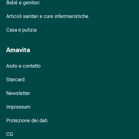
Bebè e genitori
e
scottature
Articoli sanitari e cure infermieristiche
Set
di
Casa e pulizia
ricambio
Medicazioni
Amavita
Unguenti
e
disinfezione
Aiuto e contatto
delle
Starcard
ferite
Medicazioni
Newsletter
spray
Suture
Impressum
cutanee
adesive
Protezione dei dati
e
colla
CG