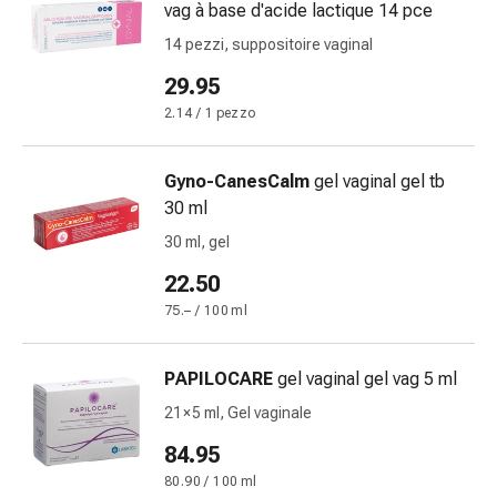
vag à base d'acide lactique 14 pce
Costipazione
14 pezzi, suppositoire vaginal
Condizioni
della
29.95
pelle
2.14 / 1 pezzo
Eczema
e
prurito
Gyno-CanesCalm
gel vaginal gel tb
Calli
30 ml
e
30 ml, gel
verruche
22.50
Micosi
di
75.– / 100 ml
unghie
e
PAPILOCARE
gel vaginal gel vag 5 ml
piedi
21 × 5 ml, Gel vaginale
Cicatrici
Pelle
84.95
secca
80.90 / 100 ml