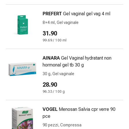
Sudorazione
eccessiva
PREFERT
Gel vaginal gel vag 4 ml
Impurità
della
8 × 4 ml, Gel vaginale
pelle
31.90
Vesciche
99.69 / 100 ml
da
febbre
Eruzioni
AINARA
Gel Vaginal hydratant non
cutanee
hormonal gel tb 30 g
Acne
30 g, Gel vaginale
Terapie
naturali
28.90
Trattamento
96.33 / 100 g
con
i
VOGEL
Menosan Salvia cpr verre 90
fiori
pce
di
Bach
90 pezzi, Compressa