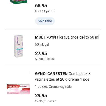
Gemmoterapia
68.95
Omeopatia
0.77 / 1 pezzo
Fitoterapia
Sali
Solo ritiro
di
Schüssler
Prodotti
MULTI-GYN
FloraBalance gel tb 50 ml
spagirici
50 ml, gel
Medicine
27.95
antroposofiche
Reni,
55.90 / 100 ml
vescica
e
GYNO-CANESTEN
Combipack 3
prostata
vaginalettes et 20 g crème 1 pce
Disturbi
1 pezzo, Crema vaginale
urinari
Prostata
29.95
Disturbi
29.95 / 1 pezzo
ai