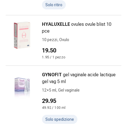
e
Solo ritiro
scottature
Set
HYALUXELLE
ovules ovule blist 10
di
pce
ricambio
Medicazioni
10 pezzi, Ovulo
Unguenti
19.50
e
1.95 / 1 pezzo
disinfezione
delle
ferite
GYNOFIT
gel vaginale acide lactique
Medicazioni
gel vag 5 ml
spray
12 × 5 ml, Gel vaginale
Suture
29.95
cutanee
adesive
49.92 / 100 ml
e
Solo spedizione
colla