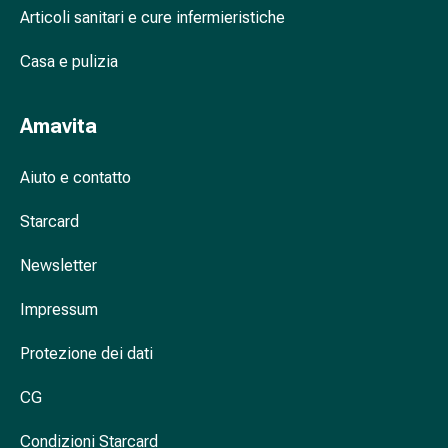
del
Articoli sanitari e cure infermieristiche
dolore
Terapia
Casa e pulizia
del
freddo
Terapia
Amavita
del
calore
Aiuto e contatto
Nervosismo
e
Starcard
sonno
Newsletter
Tranquillanti
Sbalzi
Impressum
d'umore
Disturbi
Protezione dei dati
del
sonno
CG
Russamento
Vie
Condizioni Starcard