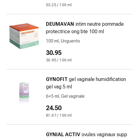
Antiallergico
53.25 / 100 ml
La
pelle
DEUMAVAN
intim neutre pommade
Naso
protectrice ong bte 100 ml
Stomaco
e
100 ml, Unguento
intestino
30.95
Diarrea
30.95 / 100 ml
Bruciore
di
stomaco
GYNOFIT
gel vaginale humidification
Emorroidi
gel vag 5 ml
Nausea
6 × 5 ml, Gel vaginale
e
24.50
vomito
Digestione,
81.67 / 100 ml
flatulenza
e
GYNIAL ACTIV
ovules vaginaux supp
gonfiore