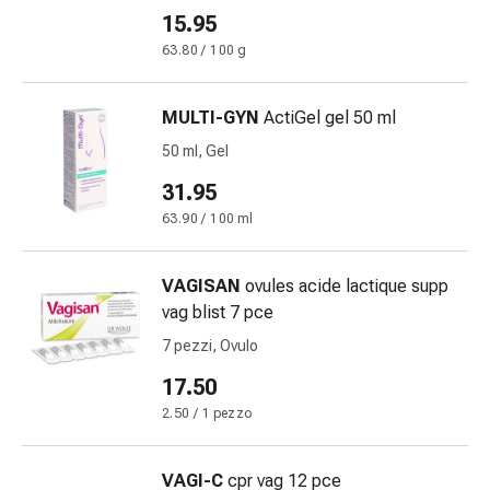
nasale
15.95
Fazzoletti
63.80 / 100 g
per
il
MULTI-GYN
ActiGel gel 50 ml
viso
Raffreddore
50 ml, Gel
Cuore
31.95
e
63.90 / 100 ml
circolazione
sanguigna
Cuore
VAGISAN
ovules acide lactique supp
Calze
vag blist 7 pce
compressive
7 pezzi, Ovulo
e
17.50
di
sostegno
2.50 / 1 pezzo
Circolazione
sanguigna
VAGI-C
cpr vag 12 pce