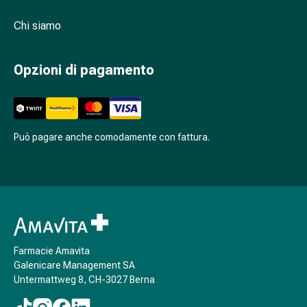
respiratorie
Preparati
Chi siamo
nasali
Problemi
Opzioni di pagamento
respiratori
Infezione
Varicella
Metabolismo
Può pagare anche comodamente con fattura.
Osteoporosi
Insetti
e
parassiti
Protezione
contro
zanzare
Farmacie Amavita
e
Galenicare Management SA
zecche
Untermattweg 8, CH-3027 Berna
Sverminazione
Pinzette