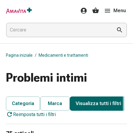
Medicamenti
Menu
e
trattamenti
Lesioni
cutanee
e
cicatrici
Pagina iniziale
/
Medicamenti e trattamenti
Compresse
piegate
Bende
Problemi intimi
elastiche
Medicazioni
per
le
Categoria
Marca
Visualizza tutti i filtri
dita
Reimposta tutti i filtri
Cerotti
di
fissaggio