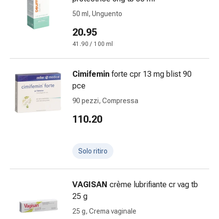
oculare
50 ml, Unguento
Influenza
e
20.95
raffreddore
41.90 / 100 ml
Caramelle
per
Cimifemin
forte cpr 13 mg blist 90
la
pce
tosse
Mal
90 pezzi, Compressa
di
110.20
gola
Influenza
e
Solo ritiro
raffreddore
Tosse
Inalatori
VAGISAN
crème lubrifiante cr vag tb
e
25 g
accessori
25 g, Crema vaginale
Doccia