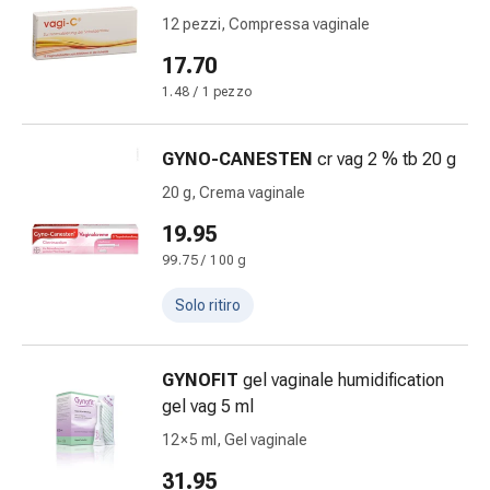
Cessazione
12 pezzi, Compressa vaginale
del
fumo
17.70
Vene
1.48 / 1 pezzo
Disturbi
cardiaci
GYNO-CANESTEN
cr vag 2 % tb 20 g
e
nervosi
20 g, Crema vaginale
Disturbi
19.95
della
99.75 / 100 g
memoria
e
Solo ritiro
della
concentrazione
Allergie
GYNOFIT
gel vaginale humidification
e
gel vag 5 ml
febbre
12 × 5 ml, Gel vaginale
da
fieno
31.95