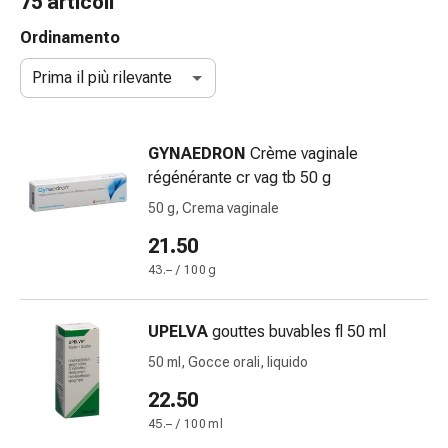
75 articoli
Strisce
di
Ordinamento
garza
Prima il più rilevante
Bendaggi
compressivi
Cerotti
GYNAEDRON
Crème vaginale
adesivi
régénérante cr vag tb 50 g
Bende,
nastri
50 g, Crema vaginale
e
21.50
accessori
43.– / 100 g
Bende
e
reti
UPELVA
gouttes buvables fl 50 ml
tubolari
50 ml, Gocce orali, liquido
Materiali
di
22.50
medicazione
45.– / 100 ml
Ustioni