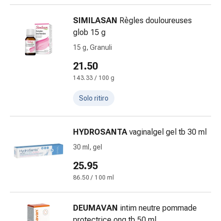
tissutale
Unguento
SIMILASAN
Règles douloureuses
vescicante
glob 15 g
Tamponi
15 g, Granuli
medicali
Occhi
21.50
e
143.33 / 100 g
orecchie
Dolore
Solo ritiro
all'orecchio
Igiene
dell'orecchio
HYDROSANTA
vaginalgel gel tb 30 ml
Gocce
30 ml, gel
oftalmiche
25.95
Infiammazione
oculare
86.50 / 100 ml
Medicazioni
oftalmiche
DEUMAVAN
intim neutre pommade
Igiene
protectrice ong tb 50 ml