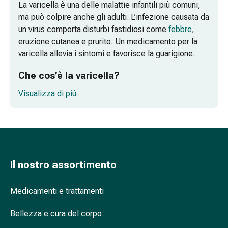
La varicella è una delle malattie infantili più comuni,
e
ma può colpire anche gli adulti. L’infezione causata da
scottature
un virus comporta disturbi fastidiosi come
febbre
,
Set
eruzione cutanea e prurito. Un medicamento per la
di
varicella allevia i sintomi e favorisce la guarigione.
ricambio
Medicazioni
Che cos’è la varicella?
Unguenti
Visualizza di più
e
Quali sono i sintomi della varicella?
disinfezione
Varicella: quali medicamenti aiutano?
delle
ferite
Come si cura la varicella?
Medicazioni
spray
Posso prendere medicamenti antivirali
Il nostro assortimento
Suture
per la varicella?
cutanee
Medicamenti e trattamenti
adesive
e
Bellezza e cura del corpo
colla