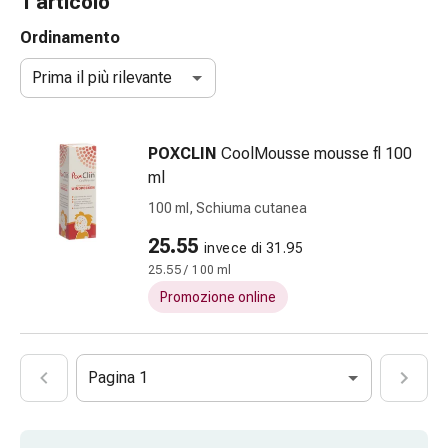
1 articolo
Strisce
di
Ordinamento
garza
Prima il più rilevante
Bendaggi
compressivi
Cerotti
POXCLIN
CoolMousse mousse fl 100
adesivi
ml
Bende,
nastri
100 ml, Schiuma cutanea
e
25.55
invece di 31.95
accessori
25.55 / 100 ml
Bende
e
Promozione online
reti
tubolari
Materiali
Pagina 1
di
medicazione
Ustioni