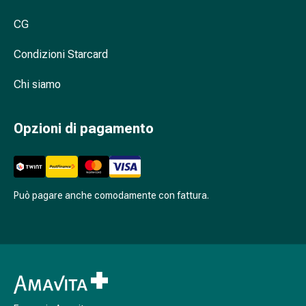
oculare
Influenza
CG
e
Condizioni Starcard
raffreddore
Caramelle
Chi siamo
per
la
tosse
Opzioni di pagamento
Mal
di
gola
Influenza
Può pagare anche comodamente con fattura.
e
raffreddore
Tosse
Inalatori
e
accessori
Doccia