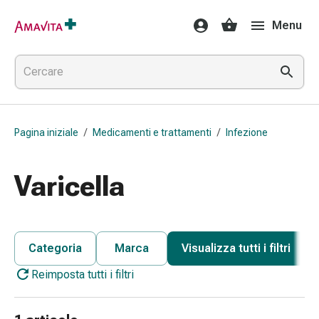
Medicamenti
Menu
e
trattamenti
Lesioni
cutanee
e
cicatrici
Pagina iniziale
/
Medicamenti e trattamenti
/
Infezione
Compresse
piegate
Bende
Varicella
elastiche
Medicazioni
per
le
Categoria
Marca
Visualizza tutti i filtri
dita
Reimposta tutti i filtri
Cerotti
di
fissaggio