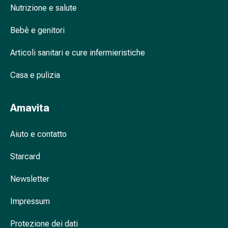
tissutale
Nutrizione e salute
Unguento
vescicante
Bebè e genitori
Tamponi
medicali
Articoli sanitari e cure infermieristiche
Occhi
e
Casa e pulizia
orecchie
Dolore
Amavita
all'orecchio
Igiene
Aiuto e contatto
dell'orecchio
Gocce
Starcard
oftalmiche
Infiammazione
Newsletter
oculare
Medicazioni
Impressum
oftalmiche
Igiene
Protezione dei dati