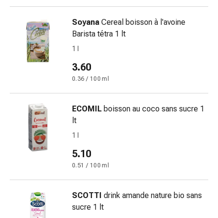
nasale
Fazzoletti
Soyana
Cereal boisson à l'avoine
per
Barista tétra 1 lt
il
1 l
viso
3.60
Raffreddore
Cuore
0.36 / 100 ml
e
circolazione
ECOMIL
boisson au coco sans sucre 1
sanguigna
lt
Cuore
1 l
Calze
compressive
5.10
e
0.51 / 100 ml
di
sostegno
SCOTTI
drink amande nature bio sans
Circolazione
sucre 1 lt
sanguigna