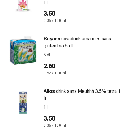
Cessazione
1 l
del
3.50
fumo
0.35 / 100 ml
Vene
Disturbi
cardiaci
Soyana
soyadrink amandes sans
e
gluten bio 5 dl
nervosi
5 dl
Disturbi
della
2.60
memoria
0.52 / 100 ml
e
della
Allos
drink sans Meuhhh 3.5% tétra 1
concentrazione
lt
Allergie
e
1 l
febbre
3.50
da
0.35 / 100 ml
fieno