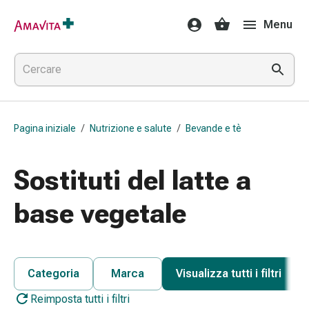
Medicamenti
Menu
e
trattamenti
Lesioni
cutanee
e
cicatrici
Pagina iniziale
/
Nutrizione e salute
/
Bevande e tè
Compresse
piegate
Bende
Sostituti del latte a
elastiche
Medicazioni
base vegetale
per
le
dita
Cerotti
Categoria
Marca
Visualizza tutti i filtri
di
Reimposta tutti i filtri
fissaggio