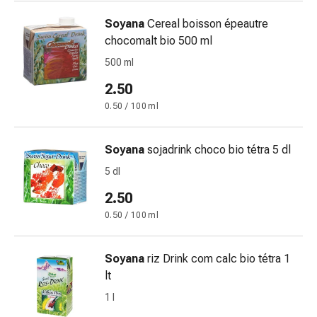
Sudorazione
eccessiva
Soyana
Cereal boisson épeautre
Impurità
chocomalt bio 500 ml
della
500 ml
pelle
Vesciche
2.50
da
0.50 / 100 ml
febbre
Eruzioni
Soyana
sojadrink choco bio tétra 5 dl
cutanee
Acne
5 dl
Terapie
2.50
naturali
0.50 / 100 ml
Trattamento
con
i
Soyana
riz Drink com calc bio tétra 1
fiori
lt
di
1 l
Bach