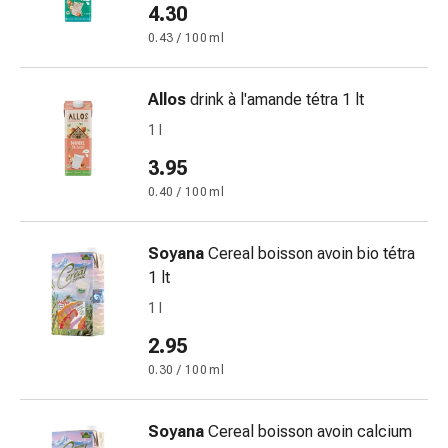
tissutale
4.30
Unguento
0.43 / 100 ml
vescicante
Tamponi
medicali
Allos
drink à l'amande tétra 1 lt
Occhi
1 l
e
3.95
orecchie
Dolore
0.40 / 100 ml
all'orecchio
Igiene
Soyana
Cereal boisson avoin bio tétra
dell'orecchio
1 lt
Gocce
1 l
oftalmiche
Infiammazione
2.95
oculare
0.30 / 100 ml
Medicazioni
oftalmiche
Soyana
Cereal boisson avoin calcium
Igiene