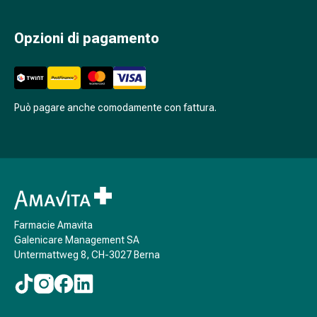
respiratorie
Preparati
Opzioni di pagamento
nasali
Problemi
respiratori
Infezione
Può pagare anche comodamente con fattura.
Varicella
Metabolismo
Osteoporosi
Insetti
e
parassiti
Protezione
Farmacie Amavita
contro
Galenicare Management SA
zanzare
Untermattweg 8, CH-3027 Berna
e
zecche
Sverminazione
Pinzette