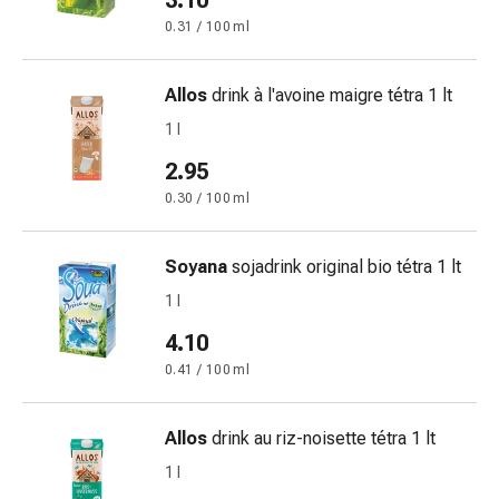
3.10
e
0.31 / 100 ml
scottature
Set
Allos
drink à l'avoine maigre tétra 1 lt
di
ricambio
1 l
Medicazioni
2.95
Unguenti
0.30 / 100 ml
e
disinfezione
delle
Soyana
sojadrink original bio tétra 1 lt
ferite
1 l
Medicazioni
4.10
spray
Suture
0.41 / 100 ml
cutanee
adesive
Allos
drink au riz-noisette tétra 1 lt
e
1 l
colla