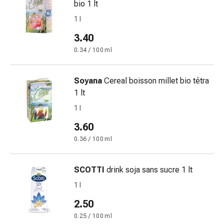
bio 1 lt
oculare
Influenza
1 l
e
3.40
raffreddore
0.34 / 100 ml
Caramelle
per
la
Soyana
Cereal boisson millet bio tétra
tosse
1 lt
Mal
1 l
di
gola
3.60
Influenza
0.36 / 100 ml
e
raffreddore
SCOTTI
drink soja sans sucre 1 lt
Tosse
Inalatori
1 l
e
2.50
accessori
0.25 / 100 ml
Doccia