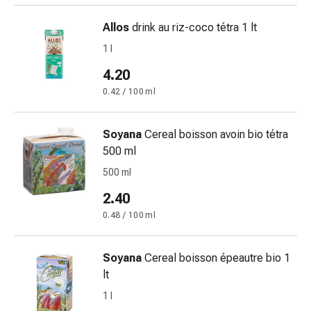
Antiallergico
La
Allos
drink au riz-coco tétra 1 lt
pelle
1 l
Naso
4.20
Stomaco
e
0.42 / 100 ml
intestino
Diarrea
Soyana
Cereal boisson avoin bio tétra
Bruciore
500 ml
di
500 ml
stomaco
Emorroidi
2.40
Nausea
0.48 / 100 ml
e
vomito
Digestione,
Soyana
Cereal boisson épeautre bio 1
flatulenza
lt
e
1 l
gonfiore