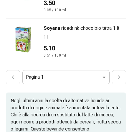
3.50
Gemmoterapia
Omeopatia
0.35 / 100 ml
Fitoterapia
Sali
Soyana
ricedrink choco bio tétra 1 lt
di
1 l
Schüssler
Prodotti
5.10
spagirici
0.51 / 100 ml
Medicine
antroposofiche
Reni,
Pagina 1
vescica
e
prostata
Negli ultimi anni la scelta di alternative liquide ai
Disturbi
prodotti di origine animale è aumentata notevolmente.
urinari
Chi è alla ricerca di un sostituto del latte di mucca,
Prostata
oggi ricorre a prodotti ottenuti da cereali, frutta secca
Disturbi
o legumi. Queste bevande consentono
ai