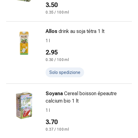
3.50
Costipazione
Condizioni
0.35 / 100 ml
della
pelle
Allos
drink au soja tétra 1 lt
Eczema
1 l
e
prurito
2.95
Calli
0.30 / 100 ml
e
verruche
Solo spedizione
Micosi
di
Soyana
Cereal boisson épeautre
unghie
calcium bio 1 lt
e
piedi
1 l
Cicatrici
3.70
Pelle
0.37 / 100 ml
secca