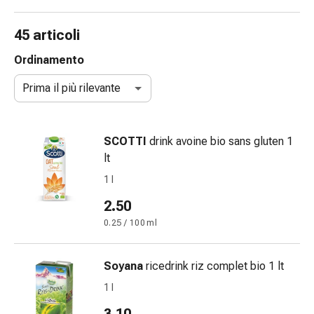
Strisce
di
45 articoli
garza
Bendaggi
Ordinamento
compressivi
Prima il più rilevante
Cerotti
adesivi
Bende,
SCOTTI
drink avoine bio sans gluten 1
nastri
lt
e
accessori
1 l
Bende
2.50
e
0.25 / 100 ml
reti
tubolari
Materiali
Soyana
ricedrink riz complet bio 1 lt
di
1 l
medicazione
Ustioni