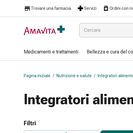
Medicamenti
Trovare una farmacia
Servizi
Ordini con ri
e
trattamenti
Lesioni
cutanee
e
cicatrici
Medicamenti e trattamenti
Bellezza e cura del c
Compresse
piegate
Bende
Pagina iniziale
/
Nutrizione e salute
/
Integratori aliment
elastiche
Medicazioni
per
Integratori alimen
le
dita
Cerotti
di
Filtri
fissaggio