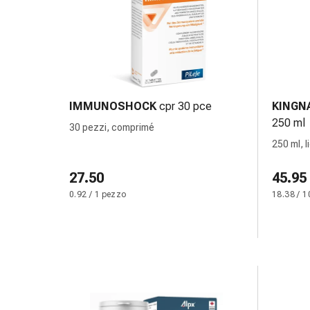
nasale
Fazzoletti
per
il
viso
Raffreddore
IMMUNOSHOCK
cpr 30 pce
KINGN
Cuore
250 ml
30 pezzi, comprimé
e
250 ml, l
circolazione
sanguigna
27.50
45.95
Cuore
Calze
0.92 / 1 pezzo
18.38 / 1
compressive
e
di
sostegno
Circolazione
sanguigna