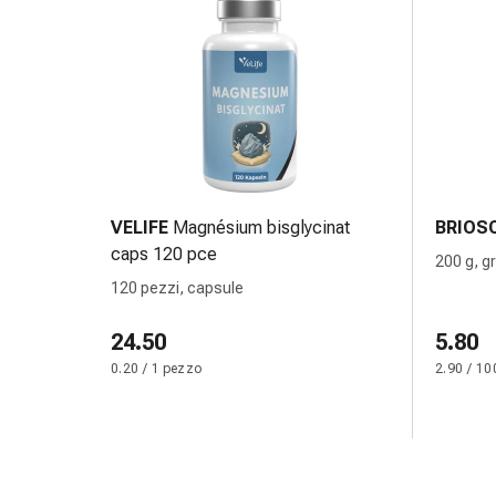
Antiallergico
La
pelle
Naso
Stomaco
e
intestino
Diarrea
Bruciore
VELIFE
Magnésium bisglycinat
BRIOS
di
caps 120 pce
200 g, g
stomaco
120 pezzi, capsule
Emorroidi
Nausea
24.50
5.80
e
0.20 / 1 pezzo
2.90 / 10
vomito
Digestione,
flatulenza
e
gonfiore