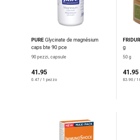
oculare
Influenza
e
raffreddore
Caramelle
PURE
Glycinate de magnésium
FRIDU
per
caps bte 90 pce
g
la
tosse
90 pezzi, capsule
50 g
Mal
di
41.95
41.95
gola
0.47 / 1 pezzo
83.90 / 1
Influenza
e
raffreddore
Tosse
Inalatori
e
accessori
Doccia