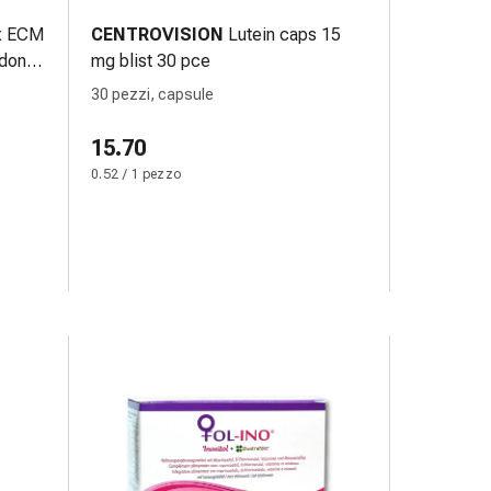
ix ECM
CENTROVISION
Lutein caps 15
ndons
mg blist 30 pce
rouges
30 pezzi, capsule
15.70
0.52 / 1 pezzo