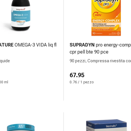
ATURE
OMEGA-3 VIDA liq fl
SUPRADYN
pro energy-comp
cpr pell bte 90 pce
iquide
90 pezzi, Compressa rivestita con
67.95
00 ml
0.76 / 1 pezzo