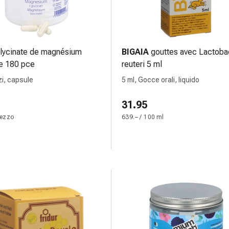
lycinate de magnésium
BIGAIA
gouttes avec Lactobac
e 180 pce
reuteri 5 ml
i, capsule
5 ml, Gocce orali, liquido
31.95
pezzo
639.– / 100 ml