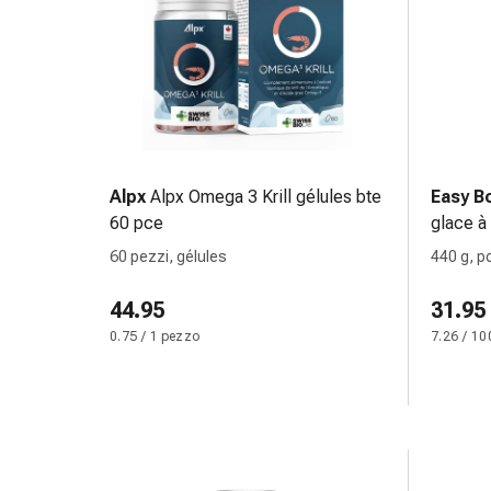
Cessazione
del
fumo
Vene
Disturbi
cardiaci
e
nervosi
Alpx
Alpx Omega 3 Krill gélules bte
Easy B
Disturbi
60 pce
glace à 
della
60 pezzi, gélules
440 g, p
memoria
e
44.95
31.95
della
0.75 / 1 pezzo
7.26 / 10
concentrazione
Allergie
e
febbre
da
fieno