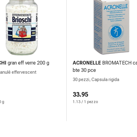
CHI
gran eff verre 200 g
ACRONELLE
BROMATECH c
bte 30 pce
ranulé effervescent
30 pezzi, Capsula rigida
33.95
0 g
1.13 / 1 pezzo