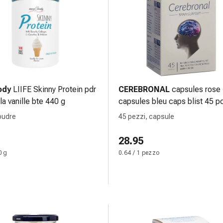
ody
LIIFE Skinny Protein pdr
CEREBRONAL
capsules rose 
la vanille bte 440 g
capsules bleu caps blist 45 p
oudre
45 pezzi, capsule
28.95
0 g
0.64 / 1 pezzo