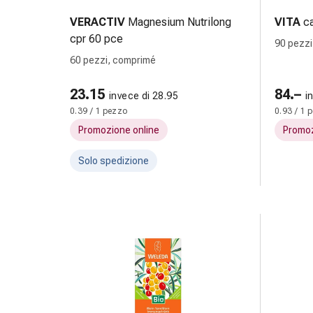
e
VERACTIV
Magnesium Nutrilong
VITA
c
scottature
cpr 60 pce
90 pezzi
Set
60 pezzi, comprimé
di
ricambio
23.15
84.–
Medicazioni
invece di 28.95
i
0.39 / 1 pezzo
0.93 / 1 
Unguenti
e
Promozione online
Promoz
disinfezione
Solo spedizione
delle
ferite
Medicazioni
spray
Suture
cutanee
adesive
e
colla