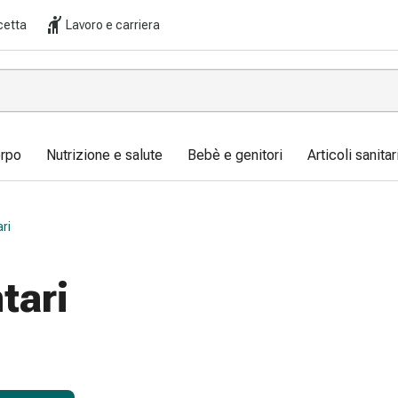
cetta
Lavoro e carriera
orpo
Nutrizione e salute
Bebè e genitori
Articoli sanita
ari
tari