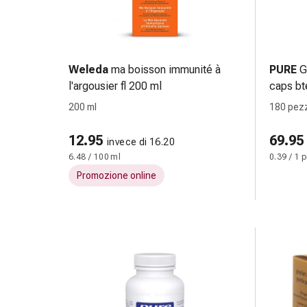
tissutale
Unguento
vescicante
Tamponi
medicali
Weleda
ma boisson immunité à
PURE
G
Occhi
l'argousier fl 200 ml
caps bt
e
200 ml
180 pezz
orecchie
Dolore
12.95
69.95
invece di 16.20
all'orecchio
6.48 / 100 ml
0.39 / 1 
Igiene
Promozione online
dell'orecchio
Gocce
oftalmiche
Infiammazione
oculare
Medicazioni
oftalmiche
Igiene