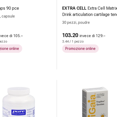
aps 90 pce
EXTRA CELL
Extra Cell Matr
Drink articulation cartilage te
, capsule
ligaments et os Arôme fruits 
30 pezzi, poudre
sach 30 pce
103.20
nvece di 105.–
invece di 129.–
pezzo
3.44 / 1 pezzo
ione online
Promozione online