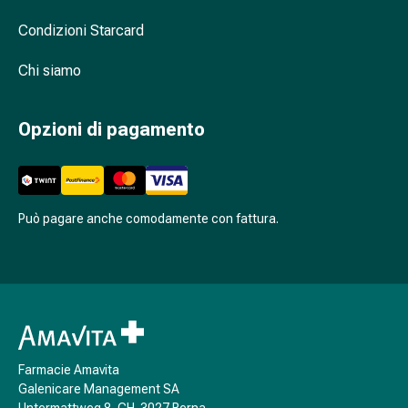
Menopausa
Salute
Condizioni Starcard
vaginale
Vitamine
Chi siamo
e
minerali
Opzioni di pagamento
Vitamine
Sali
minerali
Fortificanti
Può pagare anche comodamente con fattura.
Salute
orale
e
dentale
Prevenzione
della
carie
Farmacie Amavita
Bocca
Galenicare Management SA
secca