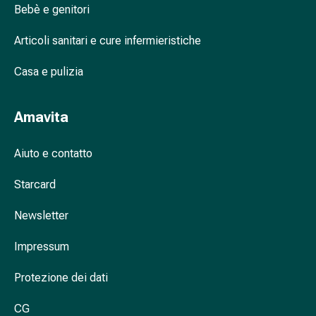
Bebè e genitori
zecche
Perché la pelle non deve essere umida
Sverminazione
Articoli sanitari e cure infermieristiche
prima della disinfezione delle mani?
Pinzette
per
Casa e pulizia
zecche
Medicamenti
su
Amavita
prescrizione
medica
Aiuto e contatto
Medicamenti
su
Starcard
prescrizione
Newsletter
medica
Problemi
Impressum
intimi
Infezione
Protezione dei dati
vaginale
Mestruazioni
CG