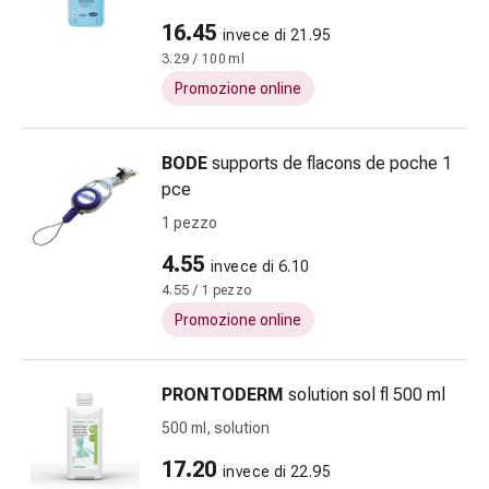
flatulenza
16.45
invece di 21.95
e
3.29 / 100 ml
gonfiore
Promozione online
Costipazione
Condizioni
della
BODE
supports de flacons de poche 1
pelle
pce
Eczema
1 pezzo
e
prurito
4.55
invece di 6.10
Calli
4.55 / 1 pezzo
e
Promozione online
verruche
Micosi
di
PRONTODERM
solution sol fl 500 ml
unghie
500 ml, solution
e
piedi
17.20
invece di 22.95