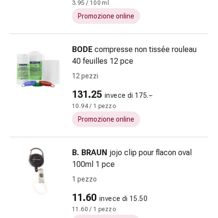
3.95 / 100 ml
Prostata
Promozione online
Disturbi
ai
reni
BODE
compresse non tissée rouleau
e
40 feuilles 12 pce
alla
12 pezzi
vescica
Dolore
131.25
invece di 175.–
e
10.94 / 1 pezzo
febbre
Promozione online
Mal
di
testa
B. BRAUN
jojo clip pour flacon oval
ed
100ml 1 pce
emicrania
1 pezzo
Antidolorifici
Dolori
11.60
invece di 15.50
muscolari
11.60 / 1 pezzo