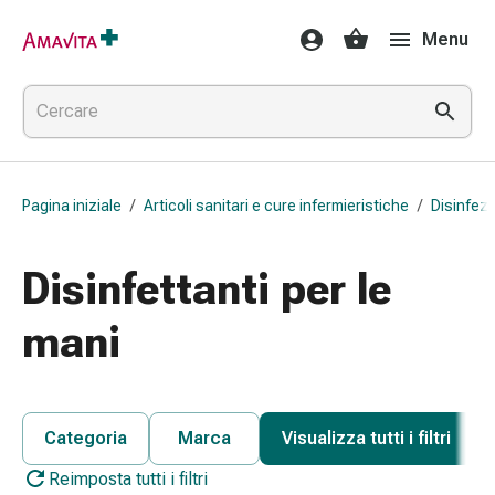
Medicamenti
Menu
e
trattamenti
Lesioni
cutanee
e
cicatrici
Pagina iniziale
/
Articoli sanitari e cure infermieristiche
/
Disinfez
Compresse
piegate
Bende
Disinfettanti per le
elastiche
Medicazioni
mani
per
le
dita
Cerotti
Categoria
Marca
Visualizza tutti i filtri
di
Reimposta tutti i filtri
fissaggio