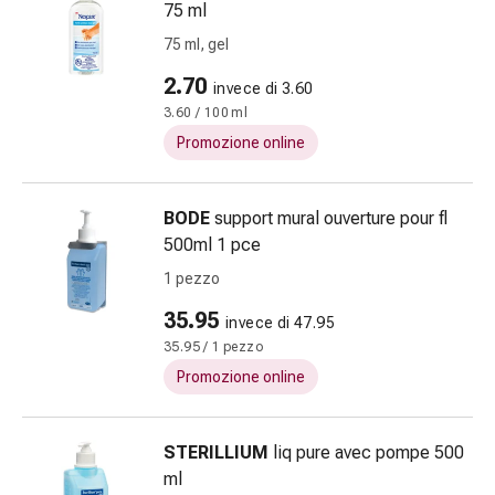
Cessazione
75 ml
del
75 ml, gel
fumo
Vene
2.70
invece di 3.60
Coagulazione
3.60 / 100 ml
del
Promozione online
sangue
Disturbi
cardiaci
BODE
support mural ouverture pour fl
e
500ml 1 pce
nervosi
1 pezzo
Disturbi
35.95
della
invece di 47.95
memoria
35.95 / 1 pezzo
e
Promozione online
della
concentrazione
STERILLIUM
liq pure avec pompe 500
Allergie
ml
e