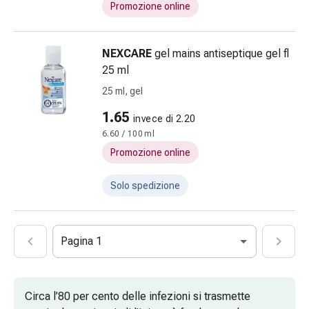
e
Promozione online
articolari
Trattamento
del
NEXCARE
gel mains antiseptique gel fl
dolore
25 ml
Terapia
25 ml, gel
del
1.65
freddo
invece di 2.20
Terapia
6.60 / 100 ml
del
Promozione online
calore
Nervosismo
Solo spedizione
e
sonno
Tranquillanti
Pagina 1
Sbalzi
d'umore
Disturbi
Circa l’80 per cento delle infezioni si trasmette
del