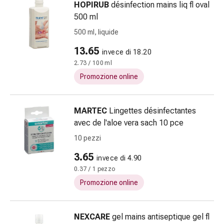
HOPIRUB
désinfection mains liq fl oval
nasale
500 ml
Fazzoletti
500 ml, liquide
per
il
13.65
invece di 18.20
viso
2.73 / 100 ml
Raffreddore
Promozione online
Cuore
e
circolazione
MARTEC
Lingettes désinfectantes
sanguigna
avec de l'aloe vera sach 10 pce
Cuore
10 pezzi
Calze
compressive
3.65
invece di 4.90
e
0.37 / 1 pezzo
di
Promozione online
sostegno
Circolazione
sanguigna
NEXCARE
gel mains antiseptique gel fl