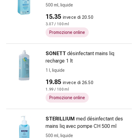
febbre
500 ml, liquide
da
15.35
invece di 20.50
fieno
3.07 / 100 ml
Antiallergico
La
Promozione online
pelle
Naso
SONETT
désinfectant mains liq
Stomaco
recharge 1 lt
e
intestino
1 l, liquide
Diarrea
19.85
invece di 26.50
Bruciore
1.99 / 100 ml
di
Promozione online
stomaco
Emorroidi
Nausea
STERILLIUM
med désinfectant des
e
mains liq avec pompe CH 500 ml
vomito
500 ml, liquide
Digestione,