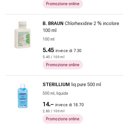
tissutale
Promozione online
Unguento
vescicante
Tamponi
B. BRAUN
Chlorhexidine 2 % incolore
medicali
100 ml
Occhi
100 ml
e
orecchie
5.45
invece di 7.30
Dolore
5.45 / 100 ml
all'orecchio
Promozione online
Igiene
dell'orecchio
Gocce
STERILLIUM
liq pure 500 ml
oftalmiche
500 ml, liquide
Infiammazione
14.–
oculare
invece di 18.70
Medicazioni
2.80 / 100 ml
oftalmiche
Promozione online
Igiene