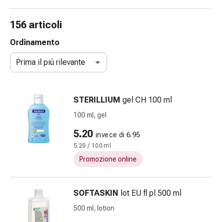
Strisce
di
156 articoli
garza
Bendaggi
Ordinamento
compressivi
Prima il più rilevante
Cerotti
adesivi
Bende,
STERILLIUM
gel CH 100 ml
nastri
e
100 ml, gel
accessori
5.20
invece di 6.95
Bende
5.20 / 100 ml
e
reti
Promozione online
tubolari
Materiali
SOFTASKIN
lot EU fl pl 500 ml
di
medicazione
500 ml, lotion
Ustioni