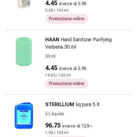
4.45
invece di 5.95
e
0.89 / 100 ml
scottature
Promozione online
Set
di
ricambio
HAAN
Hand Sanitizer Purifying
Medicazioni
Verbena 30 ml
Unguenti
30 ml
e
disinfezione
4.45
invece di 5.95
delle
14.83 / 100 ml
ferite
Promozione online
Medicazioni
spray
Suture
STERILLIUM
liq pure 5 lt
cutanee
5 l, liquide
adesive
e
96.75
invece di 129.–
colla
1.94 / 100 ml