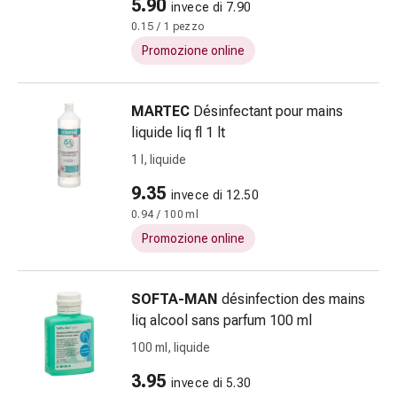
5.90
invece di 7.90
fiori
0.15 / 1 pezzo
di
Bach
Promozione online
Gemmoterapia
Omeopatia
MARTEC
Désinfectant pour mains
Fitoterapia
liquide liq fl 1 lt
Sali
di
1 l, liquide
Schüssler
9.35
invece di 12.50
Prodotti
0.94 / 100 ml
spagirici
Promozione online
Medicine
antroposofiche
Reni,
SOFTA-MAN
désinfection des mains
vescica
liq alcool sans parfum 100 ml
e
100 ml, liquide
prostata
Disturbi
3.95
invece di 5.30
urinari