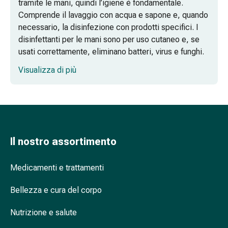
tramite le mani, quindi l’igiene è fondamentale.
sonno
Comprende il lavaggio con acqua e sapone e, quando
Russamento
necessario, la disinfezione con prodotti specifici. I
Vie
disinfettanti per le mani sono per uso cutaneo e, se
respiratorie
usati correttamente, eliminano batteri, virus e funghi.
Preparati
nasali
Visualizza di più
prima del contatto con i pazienti
Problemi
prima delle attività asettiche che richiedono
respiratori
l’assenza di agenti patogeni
Infezione
dopo il contatto con materiali potenzialmente
Varicella
infettivi, come le medicazioni
Metabolismo
dopo il contatto con i pazienti
Osteoporosi
Il nostro assortimento
dopo il contatto con l’ambiente circostante dei
Insetti
pazienti
e
Medicamenti e trattamenti
parassiti
Quando è necessario disinfettarsi le mani
Protezione
Bellezza e cura del corpo
oltre al lavaggio?
contro
Nutrizione e salute
Quanta quantità di disinfettante devo
zanzare
applicare sulle mani per ogni utilizzo?
e