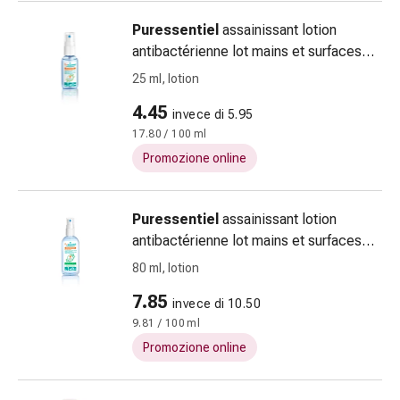
oculare
Puressentiel
assainissant lotion
Influenza
antibactérienne lot mains et surfaces
e
spr 25 ml
raffreddore
25 ml, lotion
Caramelle
4.45
invece di 5.95
per
17.80 / 100 ml
la
tosse
Promozione online
Mal
di
Puressentiel
assainissant lotion
gola
antibactérienne lot mains et surfaces
Influenza
spr 80 ml
e
80 ml, lotion
raffreddore
7.85
invece di 10.50
Tosse
9.81 / 100 ml
Inalatori
Promozione online
e
accessori
Doccia