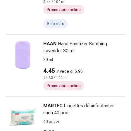
Cicatrici
3.44 / 100 ml
Pelle
Promozione online
secca
Sudorazione
Solo ritiro
eccessiva
Impurità
della
HAAN
Hand Sanitizer Soothing
pelle
Lavender 30 ml
Vesciche
30 ml
da
4.45
febbre
invece di 5.95
Eruzioni
14.83 / 100 ml
cutanee
Promozione online
Acne
Terapie
MARTEC
Lingettes désinfectantes
naturali
sach 40 pce
Trattamento
con
40 pezzi
i