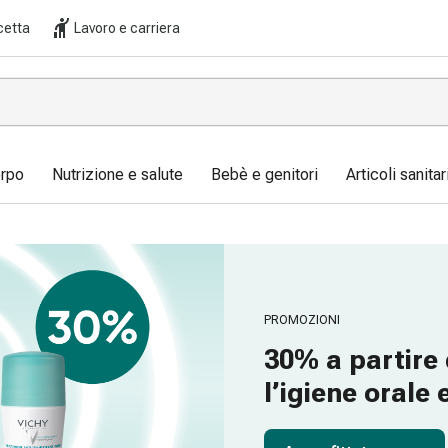
cetta
Lavoro e carriera
orpo
Nutrizione e salute
Bebè e genitori
Articoli sanita
PROMOZIONI
30% a partire 
l’igiene orale