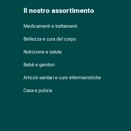
oculare
Il nostro assortimento
Influenza
e
raffreddore
Medicamenti e trattamenti
Caramelle
per
Bellezza e cura del corpo
la
Nutrizione e salute
tosse
Mal
Bebè e genitori
di
gola
Articoli sanitari e cure infermieristiche
Influenza
e
Casa e pulizia
raffreddore
Tosse
Inalatori
e
accessori
Doccia