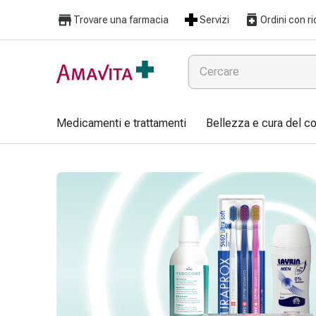
Medicamenti
Trovare una farmacia
Servizi
Ordini con ri
e
trattamenti
Lesioni
cutanee
e
cicatrici
Medicamenti e trattamenti
Bellezza e cura del c
Compresse
piegate
Bende
elastiche
Medicazioni
per
le
dita
Cerotti
di
fissaggio