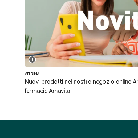
tissutale
Unguento
vescicante
Tamponi
medicali
Occhi
e
orecchie
Dolore
all'orecchio
VITRINA
Igiene
Nuovi prodotti nel nostro negozio online Am
dell'orecchio
Gocce
farmacie Amavita
oftalmiche
Infiammazione
oculare
Medicazioni
oftalmiche
Igiene