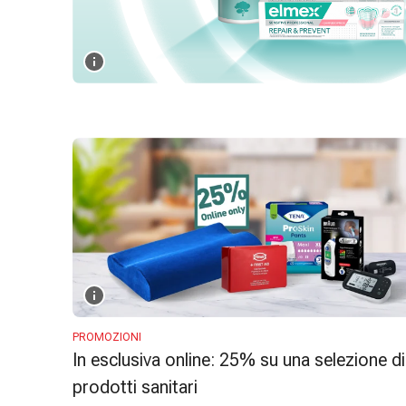
Strisce
di
garza
Bendaggi
compressivi
Cerotti
adesivi
Bende,
nastri
e
accessori
Bende
e
reti
tubolari
Materiali
PROMOZIONI
In esclusiva online: 25% su una selezione di
di
medicazione
prodotti sanitari
Ustioni