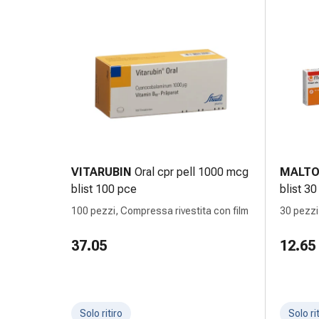
nasale
Fazzoletti
per
il
viso
Raffreddore
Cuore
e
circolazione
sanguigna
VITARUBIN
Oral cpr pell 1000 mcg
MALTO
Cuore
blist 100 pce
blist 3
Calze
100 pezzi, Compressa rivestita con film
30 pezzi
compressive
e
37.05
12.65
di
sostegno
Circolazione
sanguigna
Solo ritiro
Solo ri