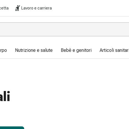
cetta
Lavoro e carriera
orpo
Nutrizione e salute
Bebè e genitori
Articoli sanita
li