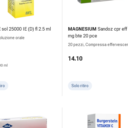
E
sol 25000 IE (D) fl 2.5 ml
MAGNESIUM
Sandoz cpr eff
mg bte 20 pce
Soluzione orale
20 pezzi, Compressa effervesce
14.10
00 ml
tiro
Solo ritiro