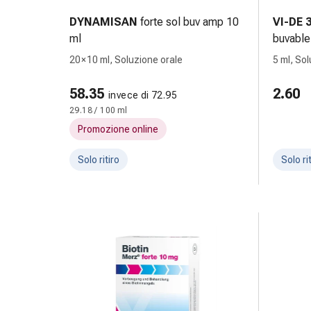
e
DYNAMISAN
forte sol buv amp 10
VI-DE 
scottature
ml
buvable
Set
20 × 10 ml, Soluzione orale
5 ml, So
di
ricambio
58.35
2.60
Medicazioni
invece di 72.95
29.18 / 100 ml
Unguenti
e
Promozione online
disinfezione
Solo ritiro
Solo ri
delle
ferite
Medicazioni
spray
Suture
cutanee
adesive
e
colla