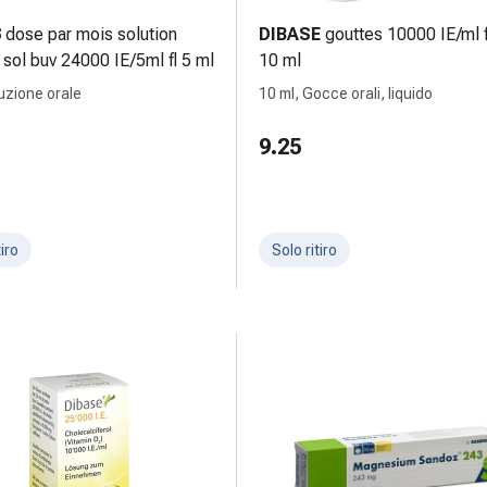
3
dose par mois solution
DIBASE
gouttes 10000 IE/ml f
 sol buv 24000 IE/5ml fl 5 ml
10 ml
luzione orale
10 ml, Gocce orali, liquido
9.25
tiro
Solo ritiro