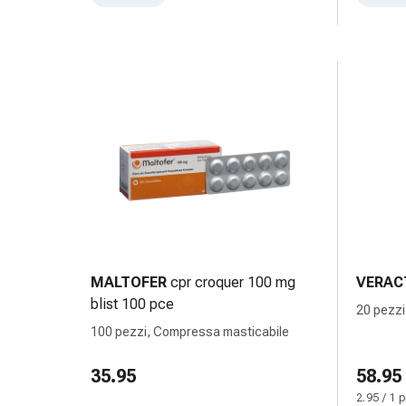
Cessazione
del
fumo
Vene
Coagulazione
del
sangue
Disturbi
cardiaci
e
nervosi
Disturbi
della
MALTOFER
cpr croquer 100 mg
VERAC
memoria
blist 100 pce
e
20 pezzi
della
100 pezzi, Compressa masticabile
concentrazione
Allergie
35.95
58.95
e
2.95 / 1 