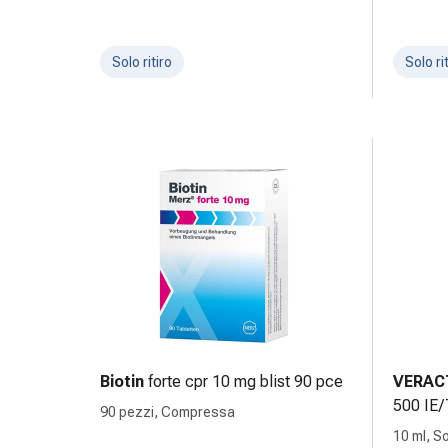
febbre
da
fieno
Solo ritiro
Solo ri
Antiallergico
La
pelle
Naso
Stomaco
e
intestino
Diarrea
Bruciore
di
stomaco
Emorroidi
Nausea
Biotin
forte cpr 10 mg blist 90 pce
VERAC
e
500 IE/
90 pezzi, Compressa
vomito
10 ml, S
Digestione,