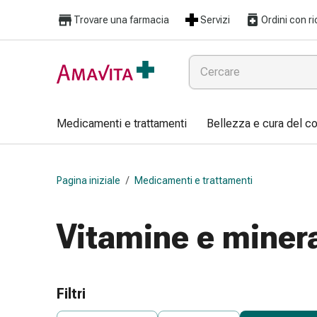
Medicamenti
Trovare una farmacia
Servizi
Ordini con ri
e
trattamenti
Lesioni
cutanee
e
cicatrici
Medicamenti e trattamenti
Bellezza e cura del c
Compresse
piegate
Bende
Pagina iniziale
/
Medicamenti e trattamenti
elastiche
Medicazioni
per
Vitamine e minera
le
dita
Cerotti
di
Filtri
fissaggio