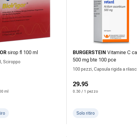
GOR
sirop fl 100 ml
BURGERSTEIN
Vitamine C ca
500 mg bte 100 pce
l, Sciroppo
100 pezzi, Capsula rigida a rilasc
prolungato
29.95
00 ml
0.30 / 1 pezzo
tiro
Solo ritiro