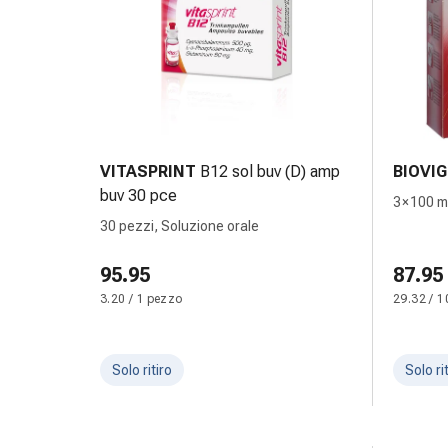
oculare
Influenza
e
raffreddore
Caramelle
per
la
VITASPRINT
B12 sol buv (D) amp
BIOVI
tosse
buv 30 pce
Mal
3 × 100 m
di
30 pezzi, Soluzione orale
gola
95.95
87.95
Influenza
e
3.20 / 1 pezzo
29.32 / 1
raffreddore
Tosse
Inalatori
Solo ritiro
Solo ri
e
accessori
Doccia