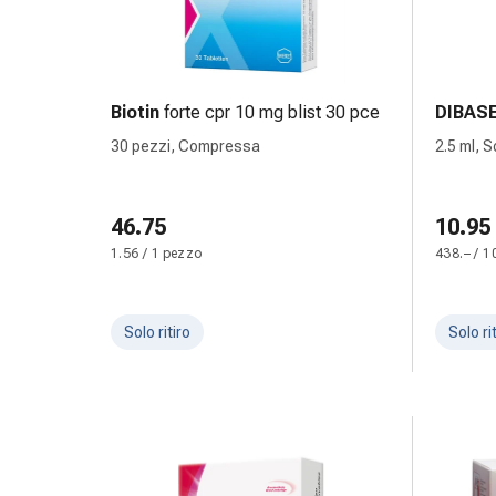
tissutale
Unguento
vescicante
Tamponi
medicali
Biotin
forte cpr 10 mg blist 30 pce
DIBAS
Occhi
30 pezzi, Compressa
2.5 ml, 
e
orecchie
Dolore
46.75
10.95
all'orecchio
1.56 / 1 pezzo
438.– / 1
Igiene
dell'orecchio
Gocce
Solo ritiro
Solo ri
oftalmiche
Infiammazione
oculare
Medicazioni
oftalmiche
Igiene