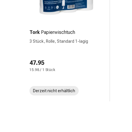
&
Krämpfe
Verstopfung
Hautprobleme
Tork
Papierwischtuch
Ekzem
&
3 Stück, Rolle, Standard 1-lagig
Juckreiz
Hühneraugen
47.95
&
Warzen
15.98 / 1 Stück
Nagel-
&
Fusspilz
Derzeit nicht erhältlich
Narben
Trockene
Haut
Übermässiges
Schwitzen