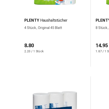
&
Konzentrationsstörung
Allergien
&
PLENTY
Haushaltstücher
PLENT
Heuschnupfen
4 Stück, Original 45 Blatt
8 Stück, 
Antiallergikum
Haut
Nase
8.80
14.95
Magen
2.20 / 1 Stück
1.87 / 1 
&
Darm
Durchfall
Magenbrennen
Hämorrhoiden
Übelkeit
&
Erbrechen
Verdauung,
Blähung