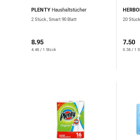
Zugsalbe
PLENTY
Haushaltstücher
HERBO
Tupfer
2 Stück, Smart 90 Blatt
20 Stück
Augen
&
Ohren
8.95
7.50
Ohrenschmerzen
4.48 / 1 Stück
0.38 / 1 
Ohrenpflege
Augentropfen
Augenentzündung
Augenverband
Augenhygiene
Grippe
&
Erkältung
Hustenbonbons
Halsschmerzen
Grippe-
&