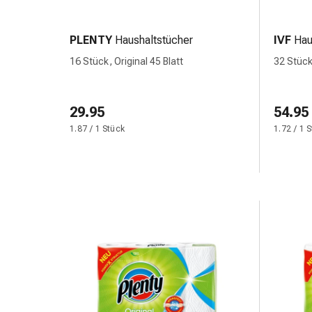
Erkältungsbeschwerden
Husten
Inhalationsgerät
PLENTY
Haushaltstücher
IVF
Hau
&
16 Stück, Original 45 Blatt
32 Stück
Zubehör
Nasendusche
Taschentücher
29.95
54.95
Schnupfen
1.87 / 1 Stück
1.72 / 1 
Herz
&
Kreislauf
Herztherapie
Kompressionsstrümpfe
Kreislauf
Raucherentwöhnung
Venen
Herznerven-
Störung
Gedächtnis-