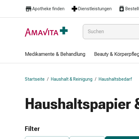
Medikamente
Apotheke finden
Dienstleistungen
Bestel
&
Behandlung
Hautverletzung
&
Wundheilung
Faltkompresse
Medikamente & Behandlung
Beauty & Körperpfle
Elastische
Binde
Fingerverband
Startseite
/
Haushalt & Reinigung
/
Haushaltsbedarf
Fixationspflaster
Gaze
Kompressionsbinde
Haushaltspapier 
Pflaster
Pflasterbinde,
Tape
&
Filter
Zubehör