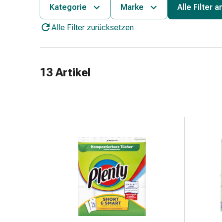
Schlauch-
Kategorie
Marke
Alle Filter 
&
Alle Filter zurücksetzen
Netzverband
Verbandsmaterial
Verbrennung
&
13 Artikel
Sonnenbrand
Wechsel-
Sets
Wundauflage
Wundsalbe
&
-
desinfektion
Sprühpflaster
Wundverschlussstreifen
&
-
kleber