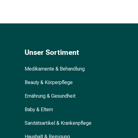
Unreine
Haut
Fieberbläschen
Hautausschlag
Akne
Komplementärmedizin
Bachblütentherapie
Unser Sortiment
Gemmotherapie
Homöopathie
Pflanzenheilkunde
Medikamente & Behandlung
Schüssler
Salz
Beauty & Körperpflege
Spagyrik
Ernährung & Gesundheit
Anthroposophika
Niere,
Baby & Eltern
Blase,
Prostata
Sanitätsartikel & Krankenpflege
Harnwegsbeschwerden
Prostata
Haushalt & Reinigung