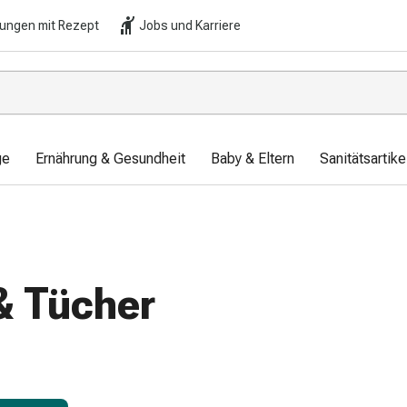
lungen mit Rezept
Jobs und Karriere
ge
Ernährung & Gesundheit
Baby & Eltern
Sanitätsartik
& Tücher