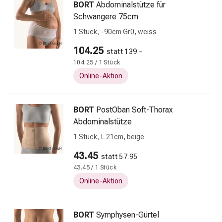
Unreine
BORT
Abdominalstütze für
Haut
Schwangere 75cm
Fieberbläschen
1 Stück, -90cm Gr0, weiss
Hautausschlag
Akne
104.25
statt 139.–
Komplementärmedizin
104.25 / 1 Stück
Bachblütentherapie
Online-Aktion
Gemmotherapie
Homöopathie
Pflanzenheilkunde
BORT
PostOban Soft-Thorax
Schüssler
Abdominalstütze
Salz
1 Stück, L 21cm, beige
Spagyrik
43.45
Anthroposophika
statt 57.95
Niere,
43.45 / 1 Stück
Blase,
Online-Aktion
Prostata
Harnwegsbeschwerden
BORT
Symphysen-Gürtel
Prostata