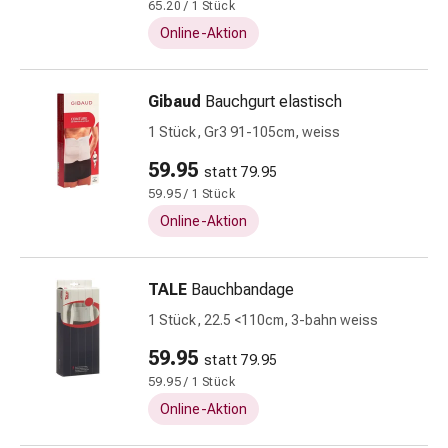
Zeckenpinzette
65.20 / 1 Stück
Rezeptpflichtige
Online-Aktion
Medikamente
Rezeptpflichtige
Medikamente
Gibaud
Bauchgurt elastisch
Intimbeschwerden
1 Stück, Gr3 91-105cm, weiss
Scheideninfektion
59.95
Menstruation
statt 79.95
Wechseljahre
59.95 / 1 Stück
Vaginalgesundheit
Online-Aktion
Vitamine
&
TALE
Bauchbandage
Mineralstoffe
Vitamine
1 Stück, 22.5 <110cm, 3-bahn weiss
Mineralstoffe
59.95
statt 79.95
Kombinationspräparat
59.95 / 1 Stück
Zahn-
und
Online-Aktion
Mundgesundheit