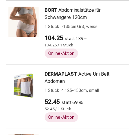
&
BORT
Abdominalstütze für
Krämpfe
Schwangere 120cm
Verstopfung
1 Stück, -135cm Gr3, weiss
Hautprobleme
Ekzem
104.25
statt 139.–
&
104.25 / 1 Stück
Juckreiz
Online-Aktion
Hühneraugen
&
Warzen
DERMAPLAST
Active Uni Belt
Nagel-
Abdomen
&
1 Stück, 4 125-150cm, small
Fusspilz
Narben
52.45
statt 69.95
Trockene
52.45 / 1 Stück
Haut
Online-Aktion
Übermässiges
Schwitzen