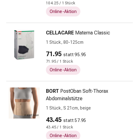
Erkältungsbeschwerden
104.25 / 1 Stück
Husten
Online-Aktion
Inhalationsgerät
&
Zubehör
CELLACARE
Materna Classic
Nasendusche
1 Stück, 80-125cm
Taschentücher
Schnupfen
71.95
statt 95.95
Herz
71.95 / 1 Stück
&
Online-Aktion
Kreislauf
Herztherapie
Kompressionsstrümpfe
BORT
PostOban Soft-Thorax
Kreislauf
Abdominalstütze
Raucherentwöhnung
1 Stück, S 21cm, beige
Venen
43.45
Herznerven-
statt 57.95
Störung
43.45 / 1 Stück
Gedächtnis-
Online-Aktion