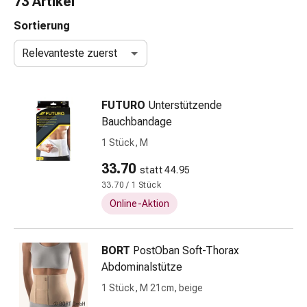
73 Artikel
Schlauch-
&
Sortierung
Netzverband
Relevanteste zuerst
Verbandsmaterial
Verbrennung
&
FUTURO
Unterstützende
Sonnenbrand
Bauchbandage
Wechsel-
Sets
1 Stück, M
Wundauflage
33.70
statt 44.95
Wundsalbe
33.70 / 1 Stück
&
-
Online-Aktion
desinfektion
Sprühpflaster
BORT
PostOban Soft-Thorax
Wundverschlussstreifen
Abdominalstütze
&
-
1 Stück, M 21cm, beige
kleber