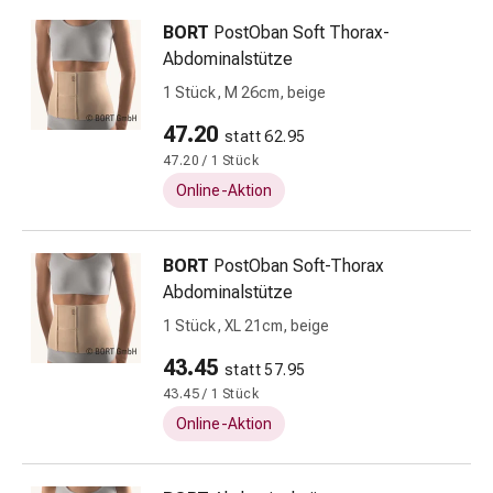
Kariesprophylaxe
BORT
PostOban Soft Thorax-
Mundtrockenheit
Abdominalstütze
(Xerostomie)
Munddesinfektionsmittel
1 Stück, M 26cm, beige
Aphten
47.20
statt 62.95
und
47.20 / 1 Stück
Mundentzündungen
Online-Aktion
Haar-
Medikamente
Haarausfall
BORT
PostOban Soft-Thorax
Kopfhautpflege
Abdominalstütze
Kopfläuse
1 Stück, XL 21cm, beige
Beauty
&
43.45
statt 57.95
Körperpflege
43.45 / 1 Stück
Gesichtspflege
Online-Aktion
Augenpflege
Gesichtspeeling
Gesichtsmasken