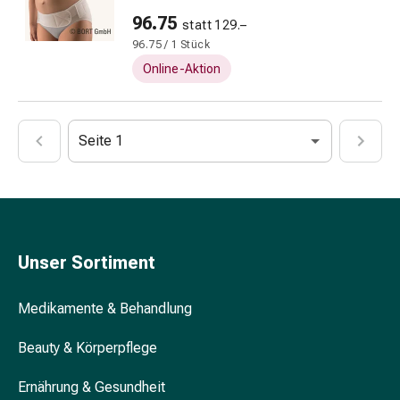
&
96.75
Kur
statt 129.–
Haarbürste
96.75 / 1 Stück
&
Online-Aktion
Kamm
Haarfärbemittel
Haaröl
Seite 1
Haarstyling
Haarwasser
Shampoo
Trockenshampoo
Schuppen
Haarstyling-
Unser Sortiment
Geräte
Hautpflege
Medikamente & Behandlung
Bodylotion
Körpercreme
Beauty & Körperpflege
Hautschutz
Ernährung & Gesundheit
Dekolletépflege