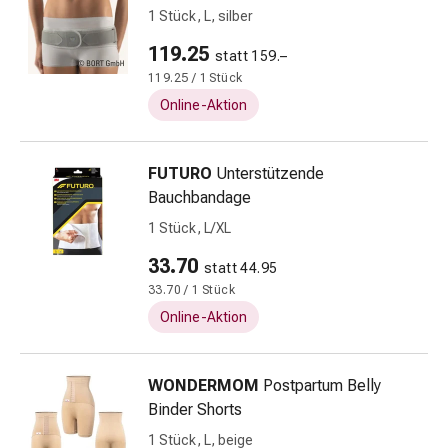
Nieren-
1 Stück, L, silber
und
119.25
statt 159.–
Blasenbeschwerden
119.25 / 1 Stück
Schmerzen
&
Online-Aktion
Fieber
Kopfschmerzen
FUTURO
Unterstützende
&
Bauchbandage
Migräne
Schmerzmittel
1 Stück, L/XL
Muskel-
33.70
statt 44.95
&
33.70 / 1 Stück
Gelenkschmerzen
Online-Aktion
Schmerztherapie
Kältetherapie
Wärmetherapie
WONDERMOM
Postpartum Belly
Stress
Binder Shorts
&
1 Stück, L, beige
Schlaf