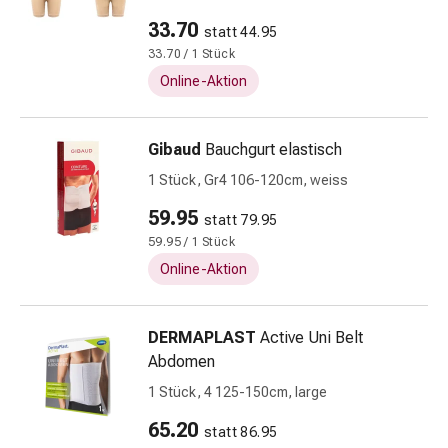
Beruhigungsmittel
33.70
statt 44.95
Stimmungsschwankungen
33.70 / 1 Stück
Schlafstörungen
Online-Aktion
Schnarchen
Atemwege
Nasenmittel
Gibaud
Bauchgurt elastisch
Atemwegsbeschwerden
1 Stück, Gr4 106-120cm, weiss
Infektion
Windpocken
59.95
statt 79.95
Stoffwechsel
59.95 / 1 Stück
Osteoporose
Online-Aktion
Insekten
&
Parasiten
DERMAPLAST
Active Uni Belt
Mücken-
Abdomen
&
1 Stück, 4 125-150cm, large
Zeckenschutz
Wurmmittel
65.20
statt 86.95