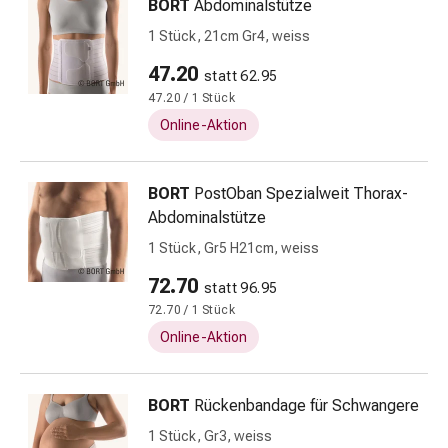
BORT
Abdominalstütze
Gesichtsreinigung
1 Stück, 21cm Gr4, weiss
Gesichtsreinigungs-
Accessoire
47.20
statt 62.95
Kosmetiktücher
47.20 / 1 Stück
&
Online-Aktion
Kosmetikbedarf
Nachtcreme
Serum
BORT
PostOban Spezialweit Thorax-
&
Abdominalstütze
Gesichtskur
1 Stück, Gr5 H21cm, weiss
Gesichtscreme
Gesichtswasser
72.70
statt 96.95
Gesichtsöl
72.70 / 1 Stück
Pflegeapparate
Online-Aktion
&
Zubehör
Haarpflege
BORT
Rückenbandage für Schwangere
Conditioner
1 Stück, Gr3, weiss