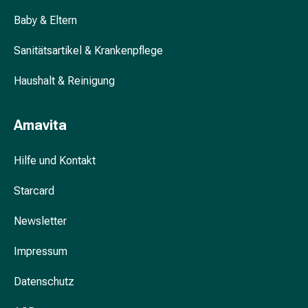
Körperpeeling
Baby & Eltern
Körperöl
Anti-
Sanitätsartikel & Krankenpflege
Cellulite
Pflege
Haushalt & Reinigung
Seife
Körperpuder
Duschgel
Amavita
Badezusatz
Schwämme
Hilfe und Kontakt
Intimpflege
Binden
Starcard
Periodenunterwäsche
Newsletter
Intim-
Pflegetücher
Impressum
Intimpflegezubehör
Pflegelotion
Datenschutz
&
Seife