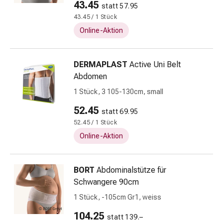
43.45
statt 57.95
Zugsalbe
43.45 / 1 Stück
Tupfer
Online-Aktion
Augen
&
Ohren
DERMAPLAST
Active Uni Belt
Ohrenschmerzen
Abdomen
Ohrenpflege
1 Stück, 3 105-130cm, small
Augentropfen
Augenentzündung
52.45
statt 69.95
Augenverband
52.45 / 1 Stück
Augenhygiene
Online-Aktion
Grippe
&
Erkältung
BORT
Abdominalstütze für
Hustenbonbons
Schwangere 90cm
Halsschmerzen
1 Stück, -105cm Gr1, weiss
Grippe-
&
104.25
statt 139.–