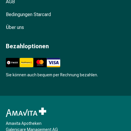
AGB
Menstruationstasse
Tampons
Bedingungen Starcard
Manicure
&
Über uns
Pedicure
Basislack
Bezahloptionen
&
Überlack
Bimsstein
&
Sie können auch bequem per Rechnung bezahlen.
Schwamm
Fussbad
Fusscreme
&
-
lotion
Fusspuder
Amavita Apotheken
&
Galenicare Management AG