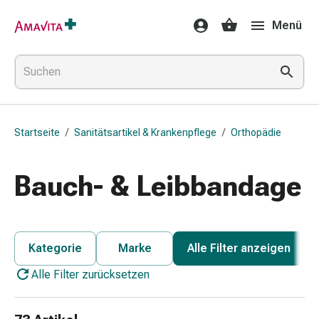
Medikamente
Menü
&
Behandlung
Hautverletzung
&
Wundheilung
Faltkompresse
Startseite
/
Sanitätsartikel & Krankenpflege
/
Orthopädie
Elastische
Binde
Fingerverband
Bauch- & Leibbandage
Fixationspflaster
Gaze
Kompressionsbinde
Pflaster
Kategorie
Marke
Alle Filter anzeigen
Pflasterbinde,
Alle Filter zurücksetzen
Tape
&
Zubehör