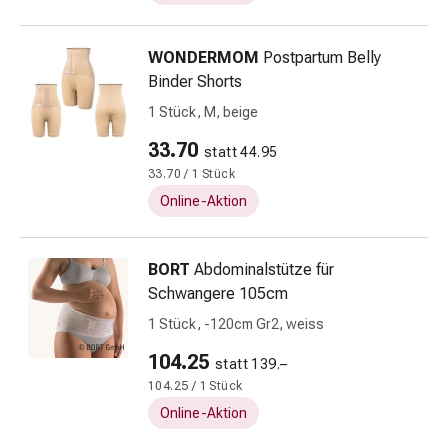
&
Konzentrationsstörung
WONDERMOM
Postpartum Belly
Allergien
Binder Shorts
&
Heuschnupfen
1 Stück, M, beige
Antiallergikum
33.70
statt 44.95
Haut
33.70 / 1 Stück
Nase
Magen
Online-Aktion
&
Darm
BORT
Abdominalstütze für
Durchfall
Schwangere 105cm
Magenbrennen
Hämorrhoiden
1 Stück, -120cm Gr2, weiss
Übelkeit
104.25
statt 139.–
&
104.25 / 1 Stück
Erbrechen
Online-Aktion
Verdauung,
Blähung