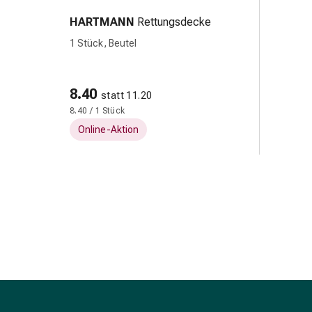
Zugsalbe
HARTMANN
Rettungsdecke
Tupfer
1 Stück, Beutel
Augen
&
Ohren
8.40
Ohrenschmerzen
statt 11.20
8.40 / 1 Stück
Ohrenpflege
Augentropfen
Online-Aktion
Augenentzündung
Augenverband
Augenhygiene
Grippe
&
Erkältung
Hustenbonbons
Halsschmerzen
Grippe-
&