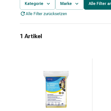
Schlauch-
Kategorie
Marke
Alle Filter 
&
Alle Filter zurücksetzen
Netzverband
Verbandsmaterial
Verbrennung
&
1 Artikel
Sonnenbrand
Wechsel-
Sets
Wundauflage
Wundsalbe
&
-
desinfektion
Sprühpflaster
Wundverschlussstreifen
&
-
kleber