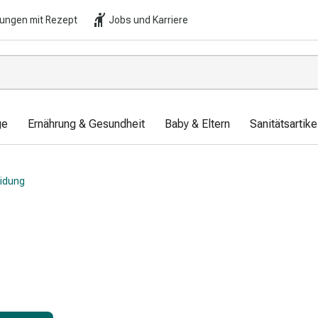
lungen mit Rezept
Jobs und Karriere
ge
Ernährung & Gesundheit
Baby & Eltern
Sanitätsartik
idung