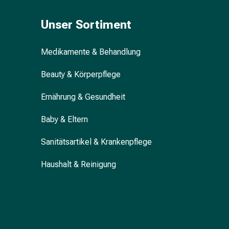
Erkältungsbeschwerden
Husten
Unser Sortiment
Inhalationsgerät
&
Zubehör
Medikamente & Behandlung
Nasendusche
Beauty & Körperpflege
Taschentücher
Schnupfen
Ernährung & Gesundheit
Herz
&
Baby & Eltern
Kreislauf
Herztherapie
Sanitätsartikel & Krankenpflege
Kompressionsstrümpfe
Kreislauf
Haushalt & Reinigung
Raucherentwöhnung
Venen
Blutgerinnung
Herznerven-
Störung