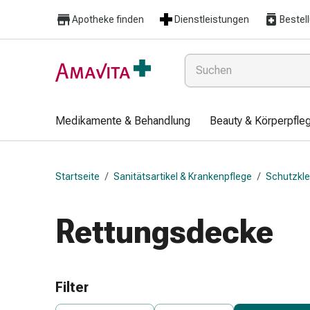
Medikamente
Apotheke finden
Dienstleistungen
Bestel
&
Behandlung
Hautverletzung
&
Wundheilung
Faltkompresse
Medikamente & Behandlung
Beauty & Körperpfle
Elastische
Binde
Fingerverband
Startseite
/
Sanitätsartikel & Krankenpflege
/
Schutzkle
Fixationspflaster
Gaze
Kompressionsbinde
Rettungsdecke
Pflaster
Pflasterbinde,
Tape
&
Filter
Zubehör