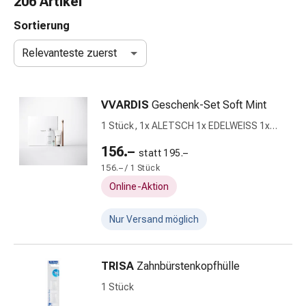
206 Artikel
Schlauch-
&
Sortierung
Netzverband
Relevanteste zuerst
Verbandsmaterial
Verbrennung
&
VVARDIS
Geschenk-Set Soft Mint
Sonnenbrand
Wechsel-
1 Stück, 1x ALETSCH 1x EDELWEISS 1x
Sets
WEISSBAD 1x Holzzahnbürste
156.–
statt 195.–
Wundauflage
156.– / 1 Stück
Wundsalbe
&
Online-Aktion
-
desinfektion
Nur Versand möglich
Sprühpflaster
Wundverschlussstreifen
TRISA
Zahnbürstenkopfhülle
&
-
1 Stück
kleber