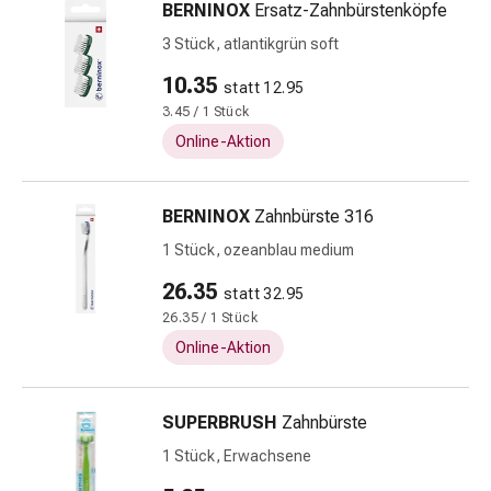
BERNINOX
Ersatz-Zahnbürstenköpfe
Gedächtnis-
&
3 Stück, atlantikgrün soft
Konzentrationsstörung
10.35
statt 12.95
Allergien
3.45 / 1 Stück
&
Heuschnupfen
Online-Aktion
Antiallergikum
Haut
BERNINOX
Zahnbürste 316
Nase
Magen
1 Stück, ozeanblau medium
&
26.35
statt 32.95
Darm
26.35 / 1 Stück
Durchfall
Online-Aktion
Magenbrennen
Hämorrhoiden
Übelkeit
SUPERBRUSH
Zahnbürste
&
1 Stück, Erwachsene
Erbrechen
Verdauung,