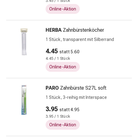
3.45 / 1 Stück
Schlaf
Online-Aktion
Beruhigungsmittel
Stimmungsschwankungen
Schlafstörungen
HERBA
Zahnbürstenköcher
Schnarchen
1 Stück, transparent mit Silberrand
Atemwege
Nasenmittel
4.45
statt 5.60
Atemwegsbeschwerden
4.45 / 1 Stück
Infektion
Online-Aktion
Windpocken
Stoffwechsel
Osteoporose
PARO
Zahnbürste S27L soft
Insekten
1 Stück, 3-reihig mit Interspace
&
3.95
Parasiten
statt 4.95
Mücken-
3.95 / 1 Stück
&
Online-Aktion
Zeckenschutz