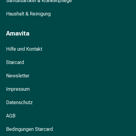
Sanitätsartikel & Krankenpflege
Dekolletépflege
Körperpeeling
Haushalt & Reinigung
Körperöl
Anti-
Cellulite
Amavita
Pflege
Seife
Hilfe und Kontakt
Körperpuder
Duschgel
Starcard
Badezusatz
Newsletter
Schwämme
Intimpflege
Impressum
Binden
Periodenunterwäsche
Datenschutz
Intim-
Pflegetücher
AGB
Intimpflegezubehör
Pflegelotion
Bedingungen Starcard
&