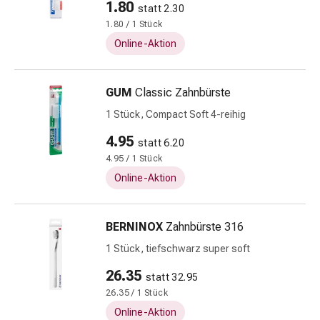
1.80
statt 2.30
Zugsalbe
1.80 / 1 Stück
Tupfer
Online-Aktion
Augen
&
Ohren
GUM
Classic Zahnbürste
Ohrenschmerzen
1 Stück, Compact Soft 4-reihig
Ohrenpflege
Augentropfen
4.95
statt 6.20
Augenentzündung
4.95 / 1 Stück
Augenverband
Online-Aktion
Augenhygiene
Grippe
&
BERNINOX
Zahnbürste 316
Erkältung
1 Stück, tiefschwarz super soft
Hustenbonbons
Halsschmerzen
26.35
statt 32.95
Grippe-
26.35 / 1 Stück
&
Online-Aktion