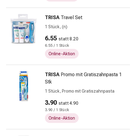
Erkältungsbeschwerden
Husten
Inhalationsgerät
TRISA
Travel Set
&
1 Stück, (n)
Zubehör
Nasendusche
6.55
statt 8.20
Taschentücher
6.55 / 1 Stück
Schnupfen
Online-Aktion
Herz
&
Kreislauf
TRISA
Promo mit Gratiszahnpasta 1
Herztherapie
Stk
Kompressionsstrümpfe
1 Stück, Promo mit Gratiszahnpasta
Kreislauf
3.90
Raucherentwöhnung
statt 4.90
Venen
3.90 / 1 Stück
Blutgerinnung
Online-Aktion
Herznerven-
Störung