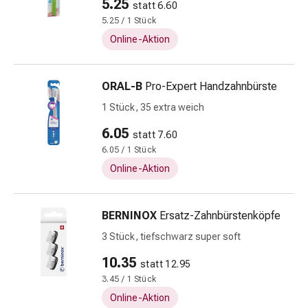
5.25
statt 6.60
Blähung
5.25 / 1 Stück
&
Online-Aktion
Krämpfe
Verstopfung
Hautprobleme
ORAL-B
Pro-Expert Handzahnbürste
Ekzem
1 Stück, 35 extra weich
&
Juckreiz
6.05
statt 7.60
Hühneraugen
6.05 / 1 Stück
&
Online-Aktion
Warzen
Nagel-
&
BERNINOX
Ersatz-Zahnbürstenköpfe
Fusspilz
3 Stück, tiefschwarz super soft
Narben
Trockene
10.35
statt 12.95
Haut
3.45 / 1 Stück
Übermässiges
Online-Aktion