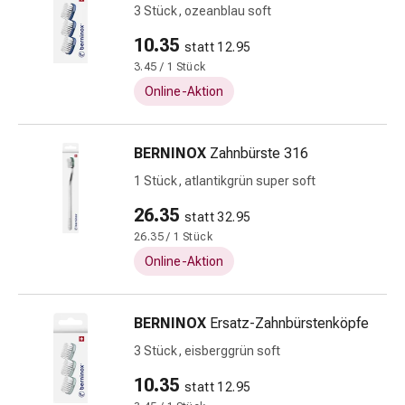
Prostata
3 Stück, ozeanblau soft
Nieren-
10.35
statt 12.95
und
3.45 / 1 Stück
Blasenbeschwerden
Online-Aktion
Schmerzen
&
Fieber
BERNINOX
Zahnbürste 316
Kopfschmerzen
1 Stück, atlantikgrün super soft
&
Migräne
26.35
statt 32.95
Schmerzmittel
26.35 / 1 Stück
Muskel-
Online-Aktion
&
Gelenkschmerzen
Schmerztherapie
BERNINOX
Ersatz-Zahnbürstenköpfe
Kältetherapie
3 Stück, eisberggrün soft
Wärmetherapie
Stress
10.35
statt 12.95
&