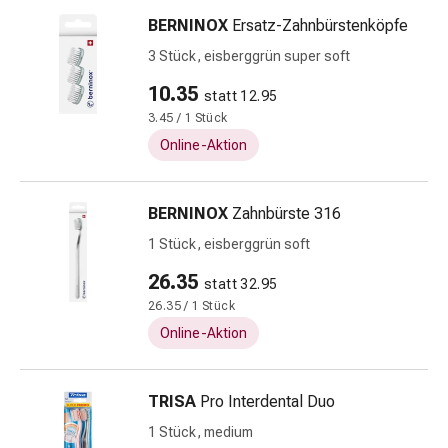
Wurmmittel
BERNINOX
Ersatz-Zahnbürstenköpfe
Zeckenpinzette
Rezeptpflichtige
3 Stück, eisberggrün super soft
Medikamente
10.35
statt 12.95
Rezeptpflichtige
3.45 / 1 Stück
Medikamente
Intimbeschwerden
Online-Aktion
Scheideninfektion
Menstruation
BERNINOX
Zahnbürste 316
Wechseljahre
Vaginalgesundheit
1 Stück, eisberggrün soft
Vitamine
26.35
statt 32.95
&
26.35 / 1 Stück
Mineralstoffe
Online-Aktion
Vitamine
Mineralstoffe
Kombinationspräparat
TRISA
Pro Interdental Duo
Zahn-
1 Stück, medium
und