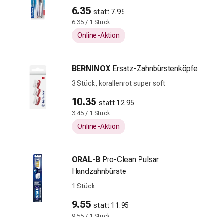
Mundgesundheit
6.35
statt 7.95
Kariesprophylaxe
6.35 / 1 Stück
Mundtrockenheit
Online-Aktion
(Xerostomie)
Munddesinfektionsmittel
Aphten
BERNINOX
Ersatz-Zahnbürstenköpfe
und
3 Stück, korallenrot super soft
Mundentzündungen
Haar-
10.35
statt 12.95
Medikamente
3.45 / 1 Stück
Haarausfall
Online-Aktion
Kopfhautpflege
Kopfläuse
Beauty
ORAL-B
Pro-Clean Pulsar
&
Handzahnbürste
Körperpflege
1 Stück
Gesichtspflege
Augenpflege
9.55
statt 11.95
Gesichtspeeling
9.55 / 1 Stück