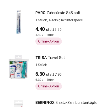
Schwitzen
Unreine
Haut
PARO
Zahnbürste S43 soft
Fieberbläschen
1 Stück, 4-reihig mit Interspace
Hautausschlag
4.40
Akne
statt 5.50
Komplementärmedizin
4.40 / 1 Stück
Bachblütentherapie
Online-Aktion
Gemmotherapie
Homöopathie
TRISA
Travel Set
Pflanzenheilkunde
Schüssler
1 Stück
Salz
6.30
statt 7.90
Spagyrik
6.30 / 1 Stück
Anthroposophika
Niere,
Online-Aktion
Blase,
Prostata
BERNINOX
Ersatz-Zahnbürstenköpfe
Harnwegsbeschwerden