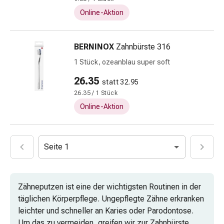
Gesichtsmasken
Online-Aktion
Gesichtsreinigung
Gesichtsreinigungs-
Accessoire
BERNINOX
Zahnbürste 316
Kosmetiktücher
1 Stück, ozeanblau super soft
&
26.35
Kosmetikbedarf
statt 32.95
Nachtcreme
26.35 / 1 Stück
Serum
Online-Aktion
&
Gesichtskur
Gesichtscreme
Seite 1
Gesichtswasser
Gesichtsöl
Pflegeapparate
Zähneputzen ist eine der wichtigsten Routinen in der
&
täglichen Körperpflege. Ungepflegte Zähne erkranken
Zubehör
leichter und schneller an Karies oder Parodontose.
Haarpflege
Um das zu vermeiden, greifen wir zur Zahnbürste.