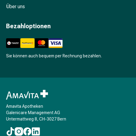
Seife
Über uns
Menstruationstasse
Tampons
Bezahloptionen
Manicure
&
Pedicure
Basislack
Sie können auch bequem per Rechnung bezahlen.
&
Überlack
Bimsstein
&
Schwamm
Fussbad
Fusscreme
Amavita Apotheken
&
Galenicare Management AG
-
Untermattweg 8, CH-3027 Bern
lotion
Fusspuder