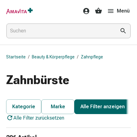
Medikamente
Menü
&
Behandlung
Hautverletzung
&
Wundheilung
Faltkompresse
Startseite
/
Beauty & Körperpflege
/
Zahnpflege
Elastische
Binde
Fingerverband
Zahnbürste
Fixationspflaster
Gaze
Kompressionsbinde
Pflaster
Kategorie
Marke
Alle Filter anzeigen
Pflasterbinde,
Alle Filter zurücksetzen
Tape
&
Zubehör