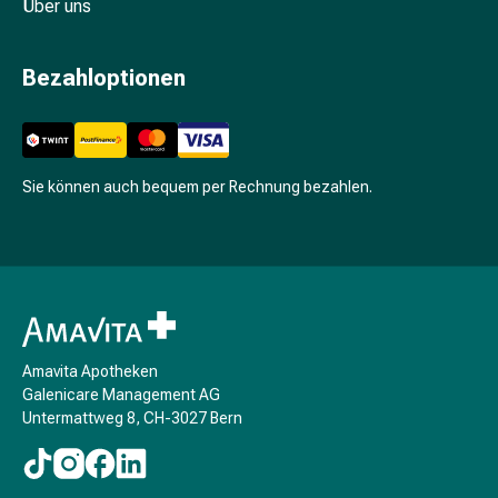
Über uns
&
Krämpfe
Verstopfung
Bezahloptionen
Hautprobleme
Ekzem
&
Juckreiz
Sie können auch bequem per Rechnung bezahlen.
Hühneraugen
&
Warzen
Nagel-
&
Fusspilz
Narben
Amavita Apotheken
Trockene
Galenicare Management AG
Untermattweg 8, CH-3027 Bern
Haut
Übermässiges
Schwitzen