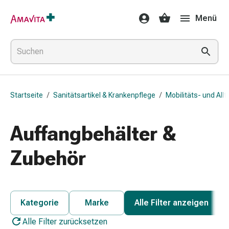
Medikamente
Menü
&
Behandlung
Hautverletzung
&
Wundheilung
Faltkompresse
Startseite
/
Sanitätsartikel & Krankenpflege
/
Mobilitäts- und Allt
Elastische
Binde
Fingerverband
Auffangbehälter &
Fixationspflaster
Gaze
Zubehör
Kompressionsbinde
Pflaster
Pflasterbinde,
Tape
Kategorie
Marke
Alle Filter anzeigen
&
Alle Filter zurücksetzen
Zubehör