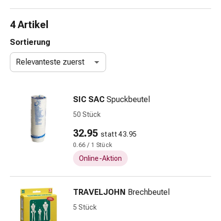
Schlauch-
&
4 Artikel
Netzverband
Verbandsmaterial
Sortierung
Verbrennung
Relevanteste zuerst
&
Sonnenbrand
Wechsel-
SIC SAC
Spuckbeutel
Sets
Wundauflage
50 Stück
Wundsalbe
32.95
statt 43.95
&
0.66 / 1 Stück
-
desinfektion
Online-Aktion
Sprühpflaster
Wundverschlussstreifen
TRAVELJOHN
Brechbeutel
&
-
5 Stück
kleber