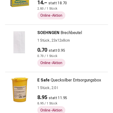
14.–
statt 18.70
Zugsalbe
2.80 / 1 Stück
Tupfer
Online-Aktion
Augen
&
Ohren
SOEHNGEN
Brechbeutel
Ohrenschmerzen
1 Stück, 23x12x8cm
Ohrenpflege
Augentropfen
0.70
statt 0.95
Augenentzündung
0.70 / 1 Stück
Augenverband
Online-Aktion
Augenhygiene
Grippe
&
E Safe
Quecksilber Entsorgungsbox
Erkältung
1 Stück, 2.0 l
Hustenbonbons
Halsschmerzen
8.95
statt 11.95
Grippe-
8.95 / 1 Stück
&
Online-Aktion