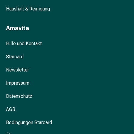
&
Haushalt & Reinigung
Konzentrationsstörung
Allergien
&
Amavita
Heuschnupfen
Antiallergikum
Hilfe und Kontakt
Haut
Nase
Starcard
Magen
&
Newsletter
Darm
Durchfall
Impressum
Magenbrennen
Datenschutz
Hämorrhoiden
Übelkeit
AGB
&
Erbrechen
Bedingungen Starcard
Verdauung,
Blähung