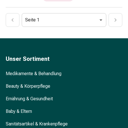
Erkältungsbeschwerden
Husten
Inhalationsgerät
Seite 1
&
Zubehör
Nasendusche
Taschentücher
Schnupfen
Herz
Unser Sortiment
&
Kreislauf
Medikamente & Behandlung
Herztherapie
Kompressionsstrümpfe
Beauty & Körperpflege
Kreislauf
Raucherentwöhnung
Ernährung & Gesundheit
Venen
Herznerven-
Baby & Eltern
Störung
Sanitätsartikel & Krankenpflege
Gedächtnis-