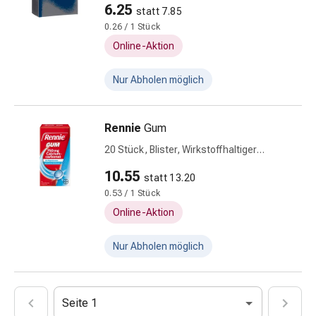
Körperpeeling
6.25
statt 7.85
Körperöl
0.26 / 1 Stück
Anti-
Online-Aktion
Cellulite
Pflege
Nur Abholen möglich
Seife
Körperpuder
Duschgel
Rennie
Gum
Badezusatz
20 Stück, Blister, Wirkstoffhaltiger
Schwämme
Kaugummi
10.55
Intimpflege
statt 13.20
Binden
0.53 / 1 Stück
Periodenunterwäsche
Online-Aktion
Intim-
Pflegetücher
Nur Abholen möglich
Intimpflegezubehör
Pflegelotion
&
Seite 1
Seife