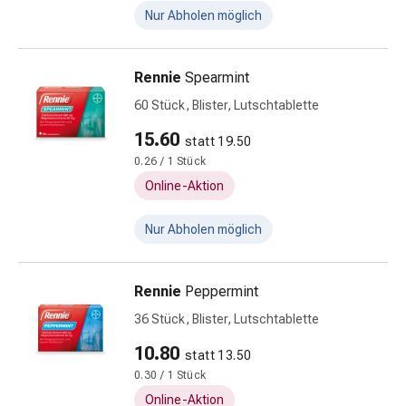
Zeckenpinzette
Nur Abholen möglich
Rezeptpflichtige
Medikamente
Rezeptpflichtige
Rennie
Spearmint
Medikamente
60 Stück, Blister, Lutschtablette
Intimbeschwerden
Scheideninfektion
15.60
statt 19.50
Menstruation
0.26 / 1 Stück
Wechseljahre
Online-Aktion
Vaginalgesundheit
Vitamine
Nur Abholen möglich
&
Mineralstoffe
Vitamine
Rennie
Peppermint
Mineralstoffe
36 Stück, Blister, Lutschtablette
Kombinationspräparat
Zahn-
10.80
statt 13.50
und
0.30 / 1 Stück
Mundgesundheit
Online-Aktion