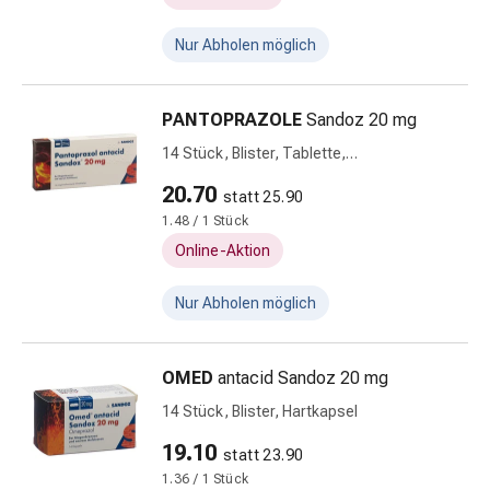
Kariesprophylaxe
Mundtrockenheit
Nur Abholen möglich
(Xerostomie)
Munddesinfektionsmittel
Aphten
PANTOPRAZOLE
Sandoz 20 mg
und
14 Stück, Blister, Tablette,
Mundentzündungen
magensaftresistent
20.70
Haar-
statt 25.90
Medikamente
1.48 / 1 Stück
Haarausfall
Online-Aktion
Kopfhautpflege
Kopfläuse
Nur Abholen möglich
Beauty
&
OMED
antacid Sandoz 20 mg
Körperpflege
Gesichtspflege
14 Stück, Blister, Hartkapsel
Augenpflege
19.10
statt 23.90
Gesichtspeeling
1.36 / 1 Stück
Gesichtsmasken