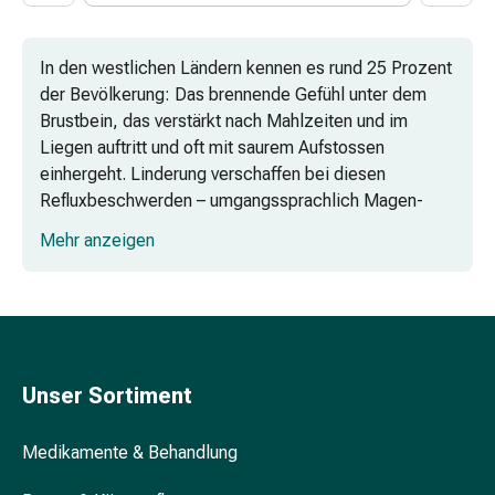
Menstruationstasse
Tampons
In den westlichen Ländern kennen es rund 25 Prozent
Manicure
der Bevölkerung: Das brennende Gefühl unter dem
&
Brustbein, das verstärkt nach Mahlzeiten und im
Pedicure
Liegen auftritt und oft mit saurem Aufstossen
Basislack
einhergeht. Linderung verschaffen bei diesen
&
Refluxbeschwerden – umgangssprachlich Magen-
Überlack
oder Sodbrennen – Medikamente. Diese können als
Bimsstein
Mehr anzeigen
neutralisierende Puffer wirken, die Produktion
&
überschüssiger Magensäure hemmen und die
Schwamm
Regeneration der Speiseröhren-Schleimhaut fördern.
Fussbad
Fusscreme
Sodbrennen Ursachen – was steckt hinter
&
dem sauren Aufstossen?
-
Unser Sortiment
lotion
Welche Hausmittel und Medikamente
Fusspuder
Medikamente & Behandlung
helfen schnell gegen plötzliches
&
Sodbrennen?