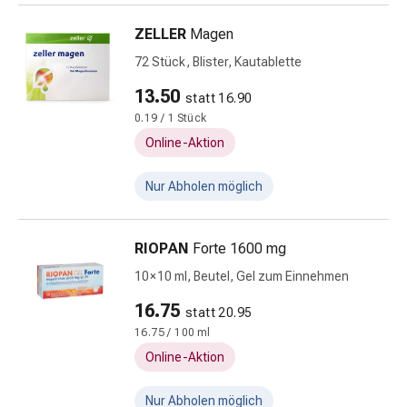
Unreine
Haut
ZELLER
Magen
Fieberbläschen
72 Stück, Blister, Kautablette
Hautausschlag
Akne
13.50
statt 16.90
Komplementärmedizin
0.19 / 1 Stück
Bachblütentherapie
Online-Aktion
Gemmotherapie
Homöopathie
Nur Abholen möglich
Pflanzenheilkunde
Schüssler
Salz
RIOPAN
Forte 1600 mg
Spagyrik
10 × 10 ml, Beutel, Gel zum Einnehmen
Anthroposophika
Niere,
16.75
statt 20.95
Blase,
16.75 / 100 ml
Prostata
Online-Aktion
Harnwegsbeschwerden
Prostata
Nur Abholen möglich