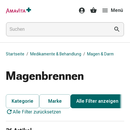
Medikamente
Menü
&
Behandlung
Hautverletzung
&
Wundheilung
Faltkompresse
Startseite
/
Medikamente & Behandlung
/
Magen & Darm
Elastische
Binde
Fingerverband
Magenbrennen
Fixationspflaster
Gaze
Kompressionsbinde
Pflaster
Kategorie
Marke
Alle Filter anzeigen
Pflasterbinde,
Alle Filter zurücksetzen
Tape
&
Zubehör