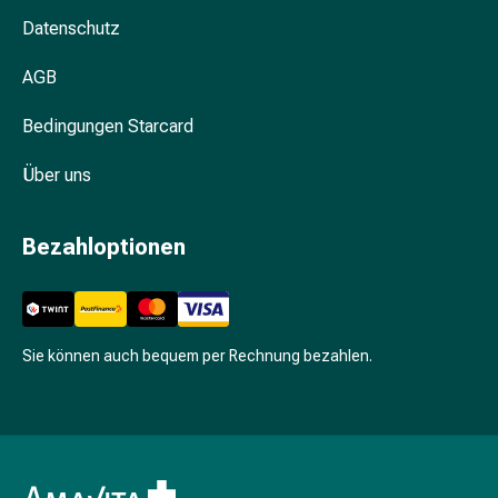
Nagelhautpflege
Datenschutz
Nagelknipser
&
AGB
Nagelschere
Nagelfeile
Bedingungen Starcard
Nagelkur
Nagellack
Über uns
Nagellackentferner
Make-
Bezahloptionen
up
Augenbrauenstift
Augen-
Make-
Sie können auch bequem per Rechnung bezahlen.
up-
Entferner
Deckstift
Foundation
Eyeliner
&