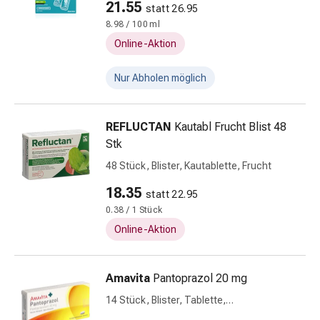
21.55
statt 26.95
Zugsalbe
8.98 / 100 ml
Tupfer
Online-Aktion
Augen
&
Nur Abholen möglich
Ohren
Ohrenschmerzen
Ohrenpflege
REFLUCTAN
Kautabl Frucht Blist 48
Augentropfen
Stk
Augenentzündung
48 Stück, Blister, Kautablette, Frucht
Augenverband
Augenhygiene
18.35
statt 22.95
Grippe
0.38 / 1 Stück
&
Online-Aktion
Erkältung
Hustenbonbons
Halsschmerzen
Amavita
Pantoprazol 20 mg
Grippe-
14 Stück, Blister, Tablette,
&
magensaftresistent