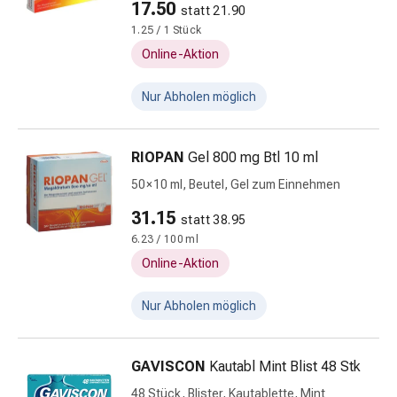
Erkältungsbeschwerden
17.50
statt 21.90
Husten
1.25 / 1 Stück
Inhalationsgerät
Online-Aktion
&
Zubehör
Nur Abholen möglich
Nasendusche
Taschentücher
Schnupfen
RIOPAN
Gel 800 mg Btl 10 ml
Herz
50 × 10 ml, Beutel, Gel zum Einnehmen
&
Kreislauf
31.15
statt 38.95
Herztherapie
6.23 / 100 ml
Kompressionsstrümpfe
Online-Aktion
Kreislauf
Raucherentwöhnung
Nur Abholen möglich
Venen
Herznerven-
Störung
GAVISCON
Kautabl Mint Blist 48 Stk
Gedächtnis-
48 Stück, Blister, Kautablette, Mint