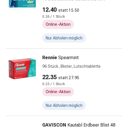
&
12.40
Konzentrationsstörung
statt 15.50
Allergien
0.26 / 1 Stück
&
Online-Aktion
Heuschnupfen
Antiallergikum
Nur Abholen möglich
Haut
Nase
Rennie
Spearmint
Magen
&
96 Stück, Blister, Lutschtablette
Darm
22.35
statt 27.95
Durchfall
0.23 / 1 Stück
Magenbrennen
Hämorrhoiden
Online-Aktion
Übelkeit
&
Nur Abholen möglich
Erbrechen
Verdauung,
GAVISCON
Kautabl Erdbeer Blist 48
Blähung