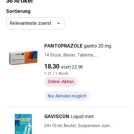
36 Artikel
Schlauch-
&
Sortierung
Netzverband
Relevanteste zuerst
Verbandsmaterial
Verbrennung
&
PANTOPRAZOLE
gastro 20 mg
Sonnenbrand
Wechsel-
14 Stück, Blister, Tablette,
Sets
magensaftresistent
18.30
statt 22.90
Wundauflage
1.31 / 1 Stück
Wundsalbe
&
Online-Aktion
-
desinfektion
Nur Abholen möglich
Sprühpflaster
Wundverschlussstreifen
GAVISCON
Liquid mint
&
-
24 × 10 ml, Beutel, Suspension zum
kleber
Einnehmen, in Beuteln