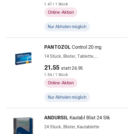
&
1.47 / 1 Stück
Kur
Online-Aktion
Haarbürste
&
Nur Abholen möglich
Kamm
Haarfärbemittel
Haaröl
PANTOZOL
Control 20 mg
Haarstyling
14 Stück, Blister, Tablette,
Haarwasser
magensaftresistent
Shampoo
21.55
statt 26.95
Trockenshampoo
1.54 / 1 Stück
Schuppen
Online-Aktion
Haarstyling-
Geräte
Nur Abholen möglich
Hautpflege
Bodylotion
Körpercreme
ANDURSIL
Kautabl Blist 24 Stk
Hautschutz
24 Stück, Blister, Kautablette
Dekolletépflege