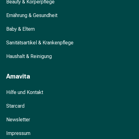
-
Beauty & Körperpflege
spray
Welche Medikamente gegen Sodbrennen
Ernährung & Gesundheit
Handcreme
darf ich in der Schwangerschaft
&
einnehmen?
Baby & Eltern
-
lotion
Sanitätsartikel & Krankenpflege
Handreinigung
Haut-
Haushalt & Reinigung
&
Nagelzange
Hornhautraspel
Amavita
&
-
Hilfe und Kontakt
hobel
Künstliche
Starcard
Nägel
Newsletter
Manicure-
Pedicure-
Impressum
Set