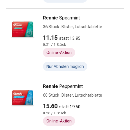
Nieren-
und
Blasenbeschwerden
Rennie
Spearmint
Schmerzen
36 Stück, Blister, Lutschtablette
&
11.15
Fieber
statt 13.95
Kopfschmerzen
0.31 / 1 Stück
&
Online-Aktion
Migräne
Schmerzmittel
Nur Abholen möglich
Muskel-
&
Rennie
Peppermint
Gelenkschmerzen
Schmerztherapie
60 Stück, Blister, Lutschtablette
Kältetherapie
15.60
statt 19.50
Wärmetherapie
0.26 / 1 Stück
Stress
&
Online-Aktion
Schlaf