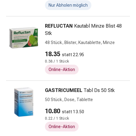
Beruhigungsmittel
Nur Abholen möglich
Stimmungsschwankungen
Schlafstörungen
REFLUCTAN
Kautabl Minze Blist 48
Schnarchen
Stk
Atemwege
Nasenmittel
48 Stück, Blister, Kautablette, Minze
Atemwegsbeschwerden
18.35
statt 22.95
Infektion
0.38 / 1 Stück
Windpocken
Online-Aktion
Stoffwechsel
Osteoporose
Insekten
GASTRICUMEEL
Tabl Ds 50 Stk
&
50 Stück, Dose, Tablette
Parasiten
Mücken-
10.80
statt 13.50
&
0.22 / 1 Stück
Zeckenschutz
Online-Aktion
Wurmmittel