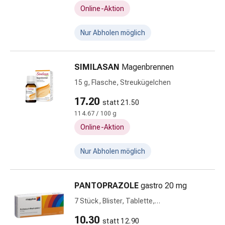
Gesichtsreinigung
Online-Aktion
Gesichtsreinigungs-
Accessoire
Nur Abholen möglich
Kosmetiktücher
&
SIMILASAN
Magenbrennen
Kosmetikbedarf
Nachtcreme
15 g, Flasche, Streukügelchen
Serum
17.20
statt 21.50
&
114.67 / 100 g
Gesichtskur
Online-Aktion
Gesichtscreme
Gesichtswasser
Nur Abholen möglich
Gesichtsöl
Pflegeapparate
&
PANTOPRAZOLE
gastro 20 mg
Zubehör
7 Stück, Blister, Tablette,
Haarpflege
magensaftresistent
Conditioner
10.30
statt 12.90