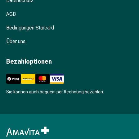
Datenschutz
Körperpeeling
Körperöl
AGB
Anti-
Cellulite
Bedingungen Starcard
Pflege
Seife
Über uns
Körperpuder
Duschgel
Bezahloptionen
Badezusatz
Schwämme
Intimpflege
Binden
Sie können auch bequem per Rechnung bezahlen.
Periodenunterwäsche
Intim-
Pflegetücher
Intimpflegezubehör
Pflegelotion
&
Seife