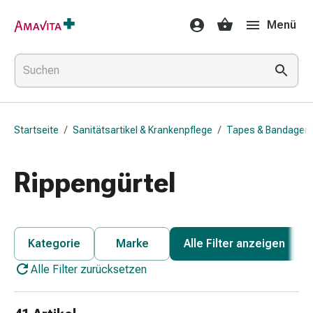
Medikamente
Menü
&
Behandlung
Hautverletzung
&
Wundheilung
Faltkompresse
Startseite
/
Sanitätsartikel & Krankenpflege
/
Tapes & Bandagen
Elastische
Binde
Fingerverband
Rippengürtel
Fixationspflaster
Gaze
Kompressionsbinde
Pflaster
Kategorie
Marke
Alle Filter anzeigen
Pflasterbinde,
Alle Filter zurücksetzen
Tape
&
Zubehör