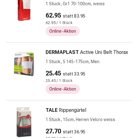
Unreine
1 Stück, Gr1 70-100cm, weiss
Haut
62.95
Fieberbläschen
statt 83.95
Hautausschlag
62.95 / 1 Stück
Akne
Online-Aktion
Komplementärmedizin
Bachblütentherapie
DERMAPLAST
Active Uni Belt Thorax
Gemmotherapie
Homöopathie
1 Stück, 5 145-175cm, Men
Pflanzenheilkunde
25.45
statt 33.95
Schüssler
25.45 / 1 Stück
Salz
Spagyrik
Online-Aktion
Anthroposophika
Niere,
TALE
Rippengürtel
Blase,
Prostata
1 Stück, 15cm, Herren Velcro weiss
Harnwegsbeschwerden
27.70
statt 36.95
Prostata