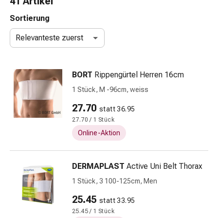
41 Artikel
Schlauch-
&
Sortierung
Netzverband
Relevanteste zuerst
Verbandsmaterial
Verbrennung
&
BORT
Rippengürtel Herren 16cm
Sonnenbrand
Wechsel-
1 Stück, M -96cm, weiss
Sets
27.70
statt 36.95
Wundauflage
27.70 / 1 Stück
Wundsalbe
&
Online-Aktion
-
desinfektion
DERMAPLAST
Active Uni Belt Thorax
Sprühpflaster
Wundverschlussstreifen
1 Stück, 3 100-125cm, Men
&
25.45
statt 33.95
-
25.45 / 1 Stück
kleber