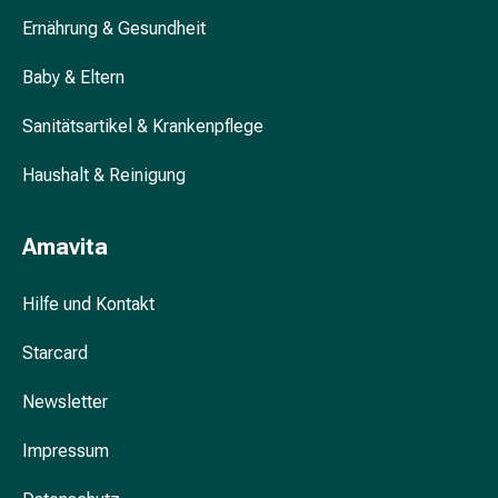
&
Ernährung & Gesundheit
Kur
Haarbürste
Baby & Eltern
&
Kamm
Sanitätsartikel & Krankenpflege
Haarfärbemittel
Haaröl
Haushalt & Reinigung
Haarstyling
Haarwasser
Shampoo
Amavita
Trockenshampoo
Schuppen
Hilfe und Kontakt
Haarstyling-
Geräte
Starcard
Hautpflege
Newsletter
Bodylotion
Körpercreme
Impressum
Hautschutz
Dekolletépflege