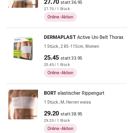
27.70
statt 36.95
&
27.70 / 1 Stück
Konzentrationsstörung
Allergien
Online-Aktion
&
Heuschnupfen
DERMAPLAST
Active Uni Belt Thorax
Antiallergikum
Haut
1 Stück, 2 85-115cm, Women
Nase
25.45
statt 33.95
Magen
25.45 / 1 Stück
&
Online-Aktion
Darm
Durchfall
Magenbrennen
BORT
elastischer Rippengurt
Hämorrhoiden
1 Stück, M, Herren weiss
Übelkeit
&
29.20
statt 38.95
Erbrechen
29.20 / 1 Stück
Verdauung,
Online-Aktion
Blähung