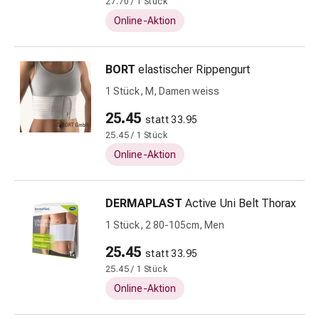
27.70 / 1 Stück
Nieren-
Online-Aktion
und
Blasenbeschwerden
Schmerzen
BORT
elastischer Rippengurt
&
1 Stück, M, Damen weiss
Fieber
Kopfschmerzen
25.45
statt 33.95
&
25.45 / 1 Stück
Migräne
Online-Aktion
Schmerzmittel
Muskel-
&
DERMAPLAST
Active Uni Belt Thorax
Gelenkschmerzen
1 Stück, 2 80-105cm, Men
Schmerztherapie
Kältetherapie
25.45
statt 33.95
Wärmetherapie
25.45 / 1 Stück
Stress
Online-Aktion
&
Schlaf