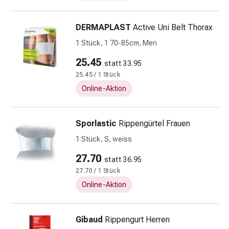
&
Krämpfe
DERMAPLAST
Active Uni Belt Thorax
Verstopfung
1 Stück, 1 70-85cm, Men
Hautprobleme
Ekzem
25.45
statt 33.95
&
25.45 / 1 Stück
Juckreiz
Online-Aktion
Hühneraugen
&
Warzen
Sporlastic
Rippengürtel Frauen
Nagel-
1 Stück, S, weiss
&
Fusspilz
27.70
statt 36.95
Narben
27.70 / 1 Stück
Trockene
Online-Aktion
Haut
Übermässiges
Schwitzen
Gibaud
Rippengurt Herren