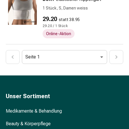
Gesichtsreinigung
1 Stück, S, Damen weiss
Gesichtsreinigungs-
29.20
Accessoire
statt 38.95
Kosmetiktücher
29.20 / 1 Stück
&
Online-Aktion
Kosmetikbedarf
Nachtcreme
Serum
Seite 1
&
Gesichtskur
Gesichtscreme
Gesichtswasser
Gesichtsöl
Pflegeapparate
Unser Sortiment
&
Zubehör
Medikamente & Behandlung
Haarpflege
Conditioner
Beauty & Körperpflege