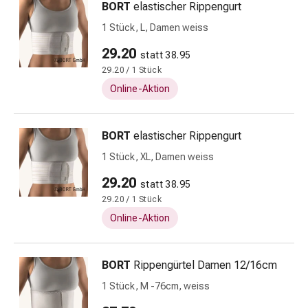
Erkältungsbeschwerden
BORT
elastischer Rippengurt
Husten
1 Stück, L, Damen weiss
Inhalationsgerät
&
29.20
statt 38.95
Zubehör
29.20 / 1 Stück
Nasendusche
Online-Aktion
Taschentücher
Schnupfen
Herz
BORT
elastischer Rippengurt
&
1 Stück, XL, Damen weiss
Kreislauf
29.20
Herztherapie
statt 38.95
Kompressionsstrümpfe
29.20 / 1 Stück
Kreislauf
Online-Aktion
Raucherentwöhnung
Venen
BORT
Rippengürtel Damen 12/16cm
Herznerven-
Störung
1 Stück, M -76cm, weiss
Gedächtnis-