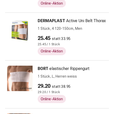
Online-Aktion
Zugsalbe
Tupfer
Augen
DERMAPLAST
Active Uni Belt Thorax
&
1 Stück, 4 120-150cm, Men
Ohren
Ohrenschmerzen
25.45
statt 33.95
Ohrenpflege
25.45 / 1 Stück
Augentropfen
Online-Aktion
Augenentzündung
Augenverband
Augenhygiene
BORT
elastischer Rippengurt
Grippe
1 Stück, L, Herren weiss
&
Erkältung
29.20
statt 38.95
Hustenbonbons
29.20 / 1 Stück
Halsschmerzen
Online-Aktion
Grippe-
&