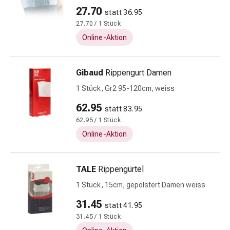
Zeckenpinzette
27.70
statt 36.95
Rezeptpflichtige
27.70 / 1 Stück
Medikamente
Rezeptpflichtige
Online-Aktion
Medikamente
Intimbeschwerden
Gibaud
Rippengurt Damen
Scheideninfektion
Menstruation
1 Stück, Gr2 95-120cm, weiss
Wechseljahre
62.95
statt 83.95
Vaginalgesundheit
62.95 / 1 Stück
Vitamine
Online-Aktion
&
Mineralstoffe
Vitamine
TALE
Rippengürtel
Mineralstoffe
1 Stück, 15cm, gepolstert Damen weiss
Kombinationspräparat
Zahn-
31.45
statt 41.95
und
31.45 / 1 Stück
Mundgesundheit