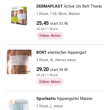
Beruhigungsmittel
DERMAPLAST
Active Uni Belt Thorax
Stimmungsschwankungen
1 Stück, 1 65-90cm, Women
Schlafstörungen
Schnarchen
25.45
statt 33.95
Atemwege
25.45 / 1 Stück
Nasenmittel
Online-Aktion
Atemwegsbeschwerden
Infektion
Windpocken
BORT
elastischer Rippengurt
Stoffwechsel
1 Stück, XL, Herren weiss
Osteoporose
29.20
Insekten
statt 38.95
&
29.20 / 1 Stück
Parasiten
Online-Aktion
Mücken-
&
Sporlastic
Rippengürtel Männer
Zeckenschutz
Wurmmittel
1 Stück, L, weiss