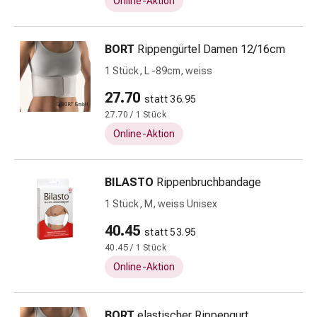
Online-Aktion
Kariesprophylaxe
Mundtrockenheit
(Xerostomie)
BORT
Rippengürtel Damen 12/16cm
Munddesinfektionsmittel
1 Stück, L -89cm, weiss
Aphten
und
27.70
statt 36.95
Mundentzündungen
27.70 / 1 Stück
Haar-
Online-Aktion
Medikamente
Haarausfall
Kopfhautpflege
BILASTO
Rippenbruchbandage
Kopfläuse
1 Stück, M, weiss Unisex
Beauty
&
40.45
statt 53.95
Körperpflege
40.45 / 1 Stück
Gesichtspflege
Online-Aktion
Augenpflege
Gesichtspeeling
Gesichtsmasken
BORT
elastischer Rippengurt