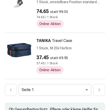
1 Stück, einstellbare Position standard
Gesichtsreinigung
rechts
Gesichtsreinigungs-
74.65
statt 99.55
Accessoire
74.65 / 1 Stück
Kosmetiktücher
Online-Aktion
&
Kosmetikbedarf
Nachtcreme
TANIKA
Travel Case
Serum
1 Stück, M 20x16x9cm
&
37.45
Gesichtskur
statt 49.95
Gesichtscreme
37.45 / 1 Stück
Gesichtswasser
Online-Aktion
Gesichtsöl
Pflegeapparate
&
Seite 1
Zubehör
Haarpflege
Conditioner
Ob Gesundheitsschutz, Pflege oder kleine Helfer für