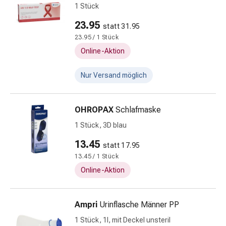
Nieren-
1 Stück
und
23.95
statt 31.95
Blasenbeschwerden
23.95 / 1 Stück
Schmerzen
Online-Aktion
&
Fieber
Nur Versand möglich
Kopfschmerzen
&
Migräne
OHROPAX
Schlafmaske
Schmerzmittel
1 Stück, 3D blau
Muskel-
&
13.45
statt 17.95
Gelenkschmerzen
13.45 / 1 Stück
Schmerztherapie
Online-Aktion
Kältetherapie
Wärmetherapie
Stress
Ampri
Urinflasche Männer PP
&
1 Stück, 1l, mit Deckel unsteril
Schlaf