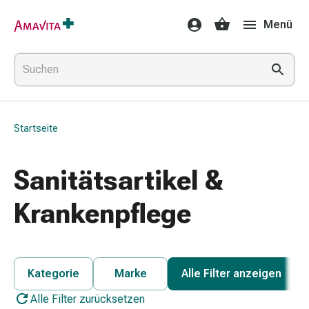
Medikamente
Menü
&
Behandlung
Hautverletzung
&
Wundheilung
Faltkompresse
Startseite
Elastische
Binde
Fingerverband
Sanitätsartikel &
Fixationspflaster
Gaze
Krankenpflege
Kompressionsbinde
Pflaster
Pflasterbinde,
Tape
Kategorie
Marke
Alle Filter anzeigen
&
Alle Filter zurücksetzen
Zubehör