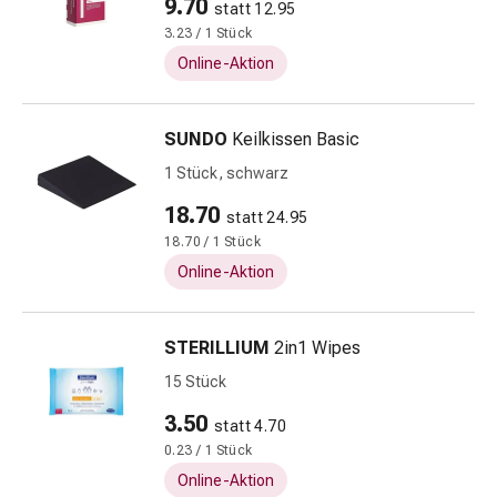
9.70
statt 12.95
&
3.23 / 1 Stück
Krämpfe
Online-Aktion
Verstopfung
Hautprobleme
Ekzem
SUNDO
Keilkissen Basic
&
1 Stück, schwarz
Juckreiz
Hühneraugen
18.70
statt 24.95
&
18.70 / 1 Stück
Warzen
Online-Aktion
Nagel-
&
Fusspilz
STERILLIUM
2in1 Wipes
Narben
15 Stück
Trockene
Haut
3.50
statt 4.70
Übermässiges
0.23 / 1 Stück
Schwitzen
Online-Aktion