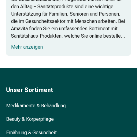
&
den Alltag – Sanitätsprodukte sind eine wichtige
Kur
Unterstützung für Familien, Senioren und Personen,
Haarbürste
die im Gesundheitssektor mit Menschen arbeiten. Bei
&
Amavita finden Sie ein umfassendes Sortiment mit
Kamm
Sanitätshaus-Produkten, welche Sie online bestellen
Haarfärbemittel
können. Auf Wunsch erhalten Sie Beratung bei der
Haaröl
Mehr anzeigen
Auswahl und für die Anwendung.
Haarstyling
Haarwasser
Shampoo
Trockenshampoo
Schuppen
Haarstyling-
Unser Sortiment
Geräte
Hautpflege
Medikamente & Behandlung
Bodylotion
Körpercreme
Beauty & Körperpflege
Hautschutz
Ernährung & Gesundheit
Dekolletépflege