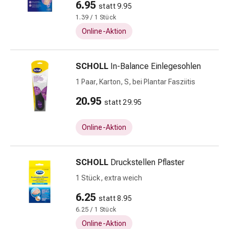
6.95
statt 9.95
Zugsalbe
1.39 / 1 Stück
Tupfer
Online-Aktion
Augen
&
Ohren
SCHOLL
In-Balance Einlegesohlen
Ohrenschmerzen
1 Paar, Karton, S, bei Plantar Fasziitis
Ohrenpflege
Augentropfen
20.95
statt 29.95
Augenentzündung
Augenverband
Online-Aktion
Augenhygiene
Grippe
&
SCHOLL
Druckstellen Pflaster
Erkältung
1 Stück, extra weich
Hustenbonbons
Halsschmerzen
6.25
statt 8.95
Grippe-
6.25 / 1 Stück
&
Online-Aktion