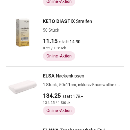
Zeckenpinzette
Online-Aktion
Rezeptpflichtige
Medikamente
KETO DIASTIX
Streifen
Rezeptpflichtige
Medikamente
50 Stück
Intimbeschwerden
11.15
statt 14.90
Scheideninfektion
0.22 / 1 Stück
Menstruation
Wechseljahre
Online-Aktion
Vaginalgesundheit
Vitamine
ELSA
Nackenkissen
&
Mineralstoffe
1 Stück, 50x11cm, inklusiv Baumwollbezug
Vitamine
weiss
134.25
statt 179.–
Mineralstoffe
134.25 / 1 Stück
Kombinationspräparat
Online-Aktion
Zahn-
und
Mundgesundheit