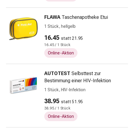
Erkältungsbeschwerden
Husten
Inhalationsgerät
FLAWA
Taschenapotheke Etui
&
1 Stück, hellgelb
Zubehör
Nasendusche
16.45
statt 21.95
Taschentücher
16.45 / 1 Stück
Schnupfen
Online-Aktion
Herz
&
Kreislauf
AUTOTEST
Selbsttest zur
Herztherapie
Bestimmung einer HIV-Infektion
Kompressionsstrümpfe
1 Stück, HIV-Infektion
Kreislauf
38.95
Raucherentwöhnung
statt 51.95
Venen
38.95 / 1 Stück
Herznerven-
Online-Aktion
Störung
Gedächtnis-