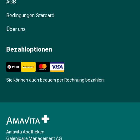
AGB
Menstruationstasse
Tampons
Bedingungen Starcard
Manicure
&
Über uns
Pedicure
Basislack
Bezahloptionen
&
Überlack
Bimsstein
&
Sie können auch bequem per Rechnung bezahlen.
Schwamm
Fussbad
Fusscreme
&
-
lotion
Fusspuder
Amavita Apotheken
&
Galenicare Management AG