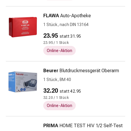
Unreine
Haut
Fieberbläschen
FLAWA
Auto-Apotheke
Hautausschlag
1 Stück, nach DIN 13164
Akne
23.95
Komplementärmedizin
statt 31.95
Bachblütentherapie
23.95 / 1 Stück
Gemmotherapie
Online-Aktion
Homöopathie
Pflanzenheilkunde
Beurer
Blutdruckmessgerät Oberarm
Schüssler
Salz
1 Stück, BM 40
Spagyrik
32.20
statt 42.95
Anthroposophika
32.20 / 1 Stück
Niere,
Blase,
Online-Aktion
Prostata
Harnwegsbeschwerden
PRIMA
HOME TEST HIV 1/2 Self-Test
Prostata