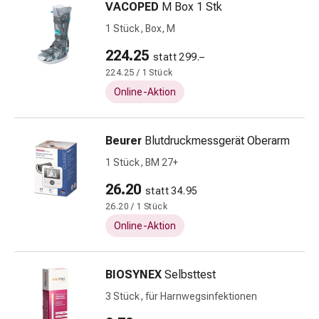
VACOPED
M Box 1 Stk
&
Konzentrationsstörung
1 Stück, Box, M
Allergien
224.25
statt 299.–
&
224.25 / 1 Stück
Heuschnupfen
Antiallergikum
Online-Aktion
Haut
Nase
Beurer
Blutdruckmessgerät Oberarm
Magen
&
1 Stück, BM 27+
Darm
26.20
statt 34.95
Durchfall
26.20 / 1 Stück
Magenbrennen
Online-Aktion
Hämorrhoiden
Übelkeit
&
BIOSYNEX
Selbsttest
Erbrechen
3 Stück, für Harnwegsinfektionen
Verdauung,
Blähung