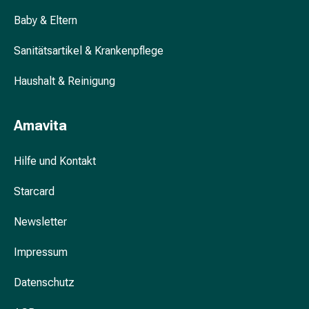
Körperpeeling
Baby & Eltern
Körperöl
Anti-
Sanitätsartikel & Krankenpflege
Cellulite
Pflege
Haushalt & Reinigung
Seife
Körperpuder
Duschgel
Amavita
Badezusatz
Schwämme
Hilfe und Kontakt
Intimpflege
Binden
Starcard
Periodenunterwäsche
Newsletter
Intim-
Pflegetücher
Impressum
Intimpflegezubehör
Pflegelotion
Datenschutz
&
Seife