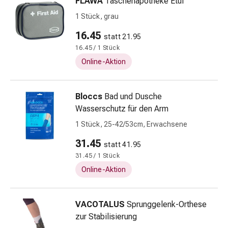
FLAWA
Taschenapotheke Etui
Kariesprophylaxe
1 Stück, grau
Mundtrockenheit
(Xerostomie)
16.45
statt 21.95
Munddesinfektionsmittel
16.45 / 1 Stück
Aphten
Online-Aktion
und
Mundentzündungen
Haar-
Bloccs
Bad und Dusche
Medikamente
Wasserschutz für den Arm
Haarausfall
1 Stück, 25-42/53cm, Erwachsene
Kopfhautpflege
Kopfläuse
31.45
statt 41.95
Beauty
31.45 / 1 Stück
&
Online-Aktion
Körperpflege
Gesichtspflege
Augenpflege
VACOTALUS
Sprunggelenk-Orthese
Gesichtspeeling
zur Stabilisierung
Gesichtsmasken