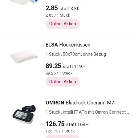
Beruhigungsmittel
2.85
statt 3.80
Stimmungsschwankungen
2.85 / 1 Stück
Schlafstörungen
Online-Aktion
Schnarchen
Atemwege
Nasenmittel
ELSA
Flockenkissen
Atemwegsbeschwerden
1 Stück, 50x70cm, ohne Bezug
Infektion
Windpocken
89.25
statt 119.–
Stoffwechsel
89.25 / 1 Stück
Osteoporose
Online-Aktion
Insekten
&
Parasiten
OMRON
Blutdruck Oberarm M7
Mücken-
1 Stück, Intelli IT AFib mit Omron Connect
&
App inklusive Gratisservice
126.75
Zeckenschutz
statt 169.–
Wurmmittel
126.75 / 1 Stück