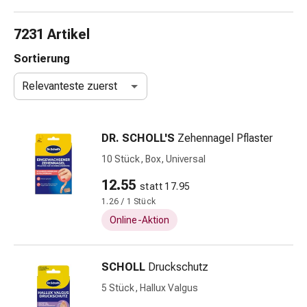
Schlauch-
&
7231 Artikel
Netzverband
Verbandsmaterial
Sortierung
Verbrennung
Relevanteste zuerst
&
Sonnenbrand
Wechsel-
DR. SCHOLL'S
Zehennagel Pflaster
Sets
Wundauflage
10 Stück, Box, Universal
Wundsalbe
12.55
statt 17.95
&
1.26 / 1 Stück
-
desinfektion
Online-Aktion
Sprühpflaster
Wundverschlussstreifen
SCHOLL
Druckschutz
&
-
5 Stück, Hallux Valgus
kleber