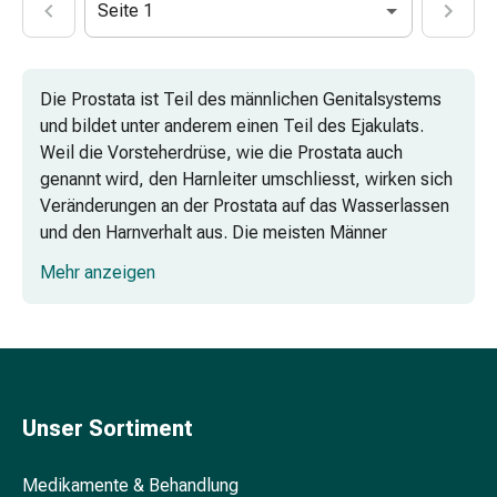
Seite 1
Beruhigungsmittel
Stimmungsschwankungen
Schlafstörungen
Die Prostata ist Teil des männlichen Genitalsystems
Schnarchen
und bildet unter anderem einen Teil des Ejakulats.
Atemwege
Weil die Vorsteherdrüse, wie die Prostata auch
Nasenmittel
genannt wird, den Harnleiter umschliesst, wirken sich
Atemwegsbeschwerden
Veränderungen an der Prostata auf das Wasserlassen
Infektion
und den Harnverhalt aus. Die meisten Männer
Windpocken
entwickeln im Alter eine Vergrösserung der Prostata.
Stoffwechsel
Mehr anzeigen
Medikamente können dabei helfen, das Fortschreiten
Osteoporose
der Erkrankung aufzuhalten.
Insekten
&
Was verschreibt der Arzt bei Prostata-
Parasiten
Beschwerden?
Mücken-
&
Unser Sortiment
Wie schnell wirken Prostata-
Zeckenschutz
Medikamente?
Wurmmittel
Medikamente & Behandlung