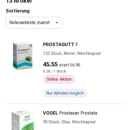
13 Artikel
Schlauch-
&
Sortierung
Netzverband
Relevanteste zuerst
Verbandsmaterial
Verbrennung
&
PROSTAGUTT
F
Sonnenbrand
Wechsel-
120 Stück, Blister, Weichkapsel
Sets
45.55
statt 56.95
Wundauflage
0.38 / 1 Stück
Wundsalbe
&
Online-Aktion
-
desinfektion
Nur Abholen möglich
Sprühpflaster
Wundverschlussstreifen
VOGEL
Prostasan Prostata
&
-
90 Stück, Glas, Weichkapsel
kleber