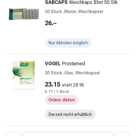
SABCAPS
Weichkaps Blist 50 Stk
Nieren-
und
50 Stück, Blister, Weichkapsel
Blasenbeschwerden
26.–
Schmerzen
&
Fieber
Nur Abholen möglich
Kopfschmerzen
&
Migräne
VOGEL
Prostamed
Schmerzmittel
30 Stück, Glas, Weichkapsel
Muskel-
&
23.15
statt 28.95
Gelenkschmerzen
0.77 / 1 Stück
Schmerztherapie
Online-Aktion
Kältetherapie
Wärmetherapie
Derzeit nicht erhältlich
Stress
&
Schlaf