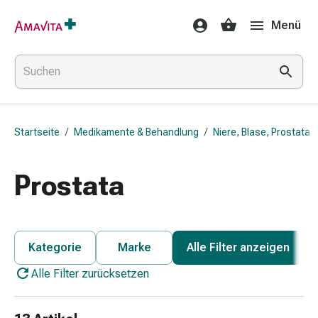
Medikamente
Menü
&
Behandlung
Hautverletzung
&
Wundheilung
Faltkompresse
Startseite
/
Medikamente & Behandlung
/
Niere, Blase, Prostata
Elastische
Binde
Fingerverband
Prostata
Fixationspflaster
Gaze
Kompressionsbinde
Pflaster
Kategorie
Marke
Alle Filter anzeigen
Pflasterbinde,
Alle Filter zurücksetzen
Tape
&
Zubehör