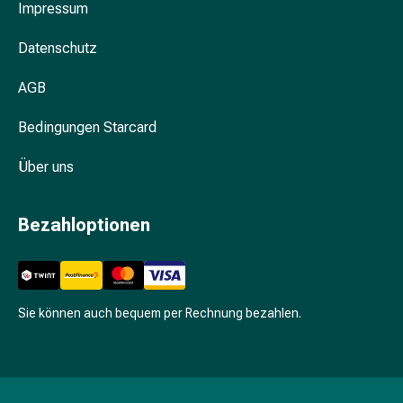
Impressum
Kariesprophylaxe
Mundtrockenheit
Datenschutz
(Xerostomie)
Munddesinfektionsmittel
AGB
Aphten
und
Bedingungen Starcard
Mundentzündungen
Haar-
Über uns
Medikamente
Haarausfall
Bezahloptionen
Kopfhautpflege
Kopfläuse
Beauty
&
Körperpflege
Sie können auch bequem per Rechnung bezahlen.
Gesichtspflege
Augenpflege
Gesichtspeeling
Gesichtsmasken