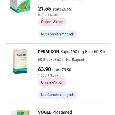
Erkältungsbeschwerden
Husten
21.55
statt 26.95
Inhalationsgerät
0.72 / 1 Stück
&
Online-Aktion
Zubehör
Nasendusche
Nur Abholen möglich
Taschentücher
Schnupfen
Herz
PERMIXON
Kaps 160 mg Blist 60 Stk
&
60 Stück, Blister, Hartkapsel
Kreislauf
Herztherapie
63.90
statt 79.90
Kompressionsstrümpfe
1.07 / 1 Stück
Kreislauf
Online-Aktion
Raucherentwöhnung
Venen
Nur Abholen möglich
Herznerven-
Störung
Gedächtnis-
VOGEL
Prostamed