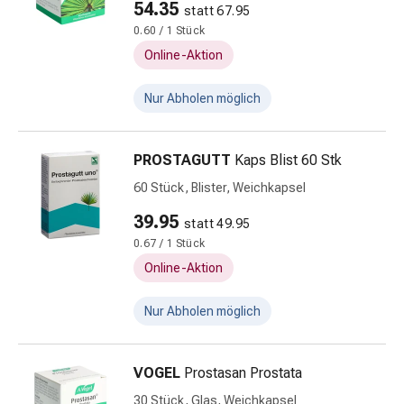
54.35
statt 67.95
Zugsalbe
0.60 / 1 Stück
Tupfer
Online-Aktion
Augen
&
Nur Abholen möglich
Ohren
Ohrenschmerzen
Ohrenpflege
PROSTAGUTT
Kaps Blist 60 Stk
Augentropfen
60 Stück, Blister, Weichkapsel
Augenentzündung
Augenverband
39.95
statt 49.95
Augenhygiene
0.67 / 1 Stück
Grippe
Online-Aktion
&
Erkältung
Nur Abholen möglich
Hustenbonbons
Halsschmerzen
Grippe-
VOGEL
Prostasan Prostata
&
30 Stück, Glas, Weichkapsel