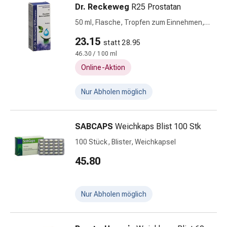
Dr. Reckeweg
R25 Prostatan
&
Krämpfe
50 ml, Flasche, Tropfen zum Einnehmen,
Verstopfung
Flüssigkeit
23.15
statt 28.95
Hautprobleme
46.30 / 100 ml
Ekzem
Online-Aktion
&
Juckreiz
Nur Abholen möglich
Hühneraugen
&
Warzen
SABCAPS
Weichkaps Blist 100 Stk
Nagel-
100 Stück, Blister, Weichkapsel
&
Fusspilz
45.80
Narben
Trockene
Haut
Nur Abholen möglich
Übermässiges
Schwitzen