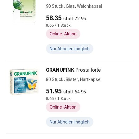
&
90 Stück, Glas, Weichkapsel
Konzentrationsstörung
58.35
Allergien
statt 72.95
&
0.65 / 1 Stück
Heuschnupfen
Online-Aktion
Antiallergikum
Haut
Nur Abholen möglich
Nase
Magen
GRANUFINK
Prosta forte
&
Darm
80 Stück, Blister, Hartkapsel
Durchfall
51.95
statt 64.95
Magenbrennen
0.65 / 1 Stück
Hämorrhoiden
Übelkeit
Online-Aktion
&
Erbrechen
Nur Abholen möglich
Verdauung,
Blähung