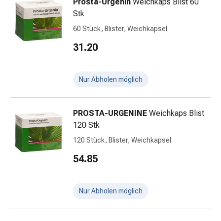
Unreine
Prosta-Urgenin
Weichkaps Blist 60
Haut
Stk
Fieberbläschen
60 Stück, Blister, Weichkapsel
Hautausschlag
31.20
Akne
Komplementärmedizin
Bachblütentherapie
Nur Abholen möglich
Gemmotherapie
Homöopathie
Pflanzenheilkunde
PROSTA-URGENINE
Weichkaps Blist
Schüssler
120 Stk
Salz
120 Stück, Blister, Weichkapsel
Spagyrik
Anthroposophika
54.85
Niere,
Blase,
Prostata
Nur Abholen möglich
Harnwegsbeschwerden
Prostata