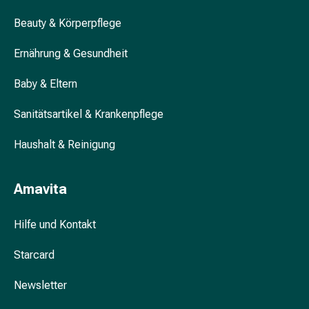
Zeckenpinzette
Was bringen pflanzliche Prostata-
Rezeptpflichtige
Medikamente?
Beauty & Körperpflege
Medikamente
Rezeptpflichtige
Wie wirkt das Prostata-Medikament
Ernährung & Gesundheit
Medikamente
Tamsulosin?
Baby & Eltern
Intimbeschwerden
Scheideninfektion
Sanitätsartikel & Krankenpflege
Menstruation
Wechseljahre
Haushalt & Reinigung
Vaginalgesundheit
Vitamine
&
Amavita
Mineralstoffe
Vitamine
Hilfe und Kontakt
Mineralstoffe
Kombinationspräparat
Starcard
Zahn-
und
Newsletter
Mundgesundheit