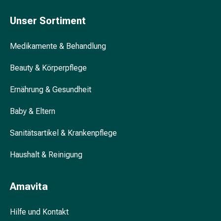
Zugsalbe
Unser Sortiment
Tupfer
Augen
&
Medikamente & Behandlung
Ohren
Beauty & Körperpflege
Ohrenschmerzen
Ohrenpflege
Ernährung & Gesundheit
Augentropfen
Augenentzündung
Baby & Eltern
Augenverband
Augenhygiene
Sanitätsartikel & Krankenpflege
Grippe
&
Haushalt & Reinigung
Erkältung
Hustenbonbons
Amavita
Halsschmerzen
Grippe-
&
Hilfe und Kontakt