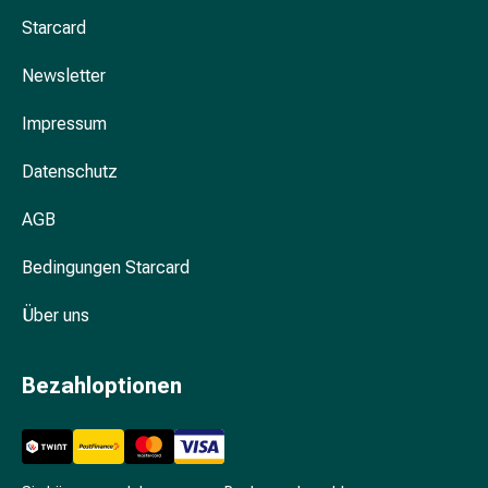
Erkältungsbeschwerden
Starcard
Husten
Inhalationsgerät
Newsletter
&
Zubehör
Impressum
Nasendusche
Taschentücher
Datenschutz
Schnupfen
Herz
AGB
&
Kreislauf
Bedingungen Starcard
Herztherapie
Über uns
Kompressionsstrümpfe
Kreislauf
Raucherentwöhnung
Bezahloptionen
Venen
Blutgerinnung
Herznerven-
Störung