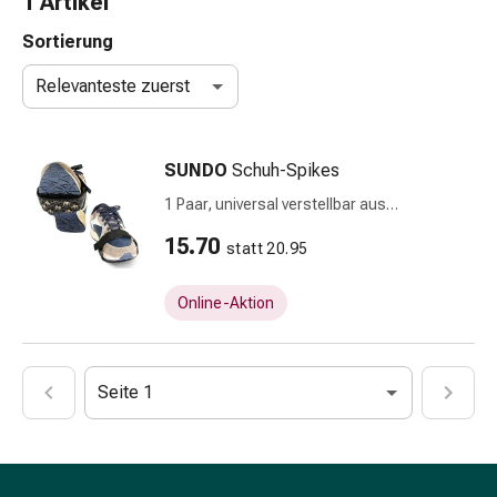
1 Artikel
Schlauch-
&
Sortierung
Netzverband
Relevanteste zuerst
Verbandsmaterial
Verbrennung
&
SUNDO
Schuh-Spikes
Sonnenbrand
Wechsel-
1 Paar, universal verstellbar aus
Sets
thermoplastischem Gummi
15.70
statt 20.95
Wundauflage
Wundsalbe
&
Online-Aktion
-
desinfektion
Sprühpflaster
Seite 1
Wundverschlussstreifen
&
-
kleber