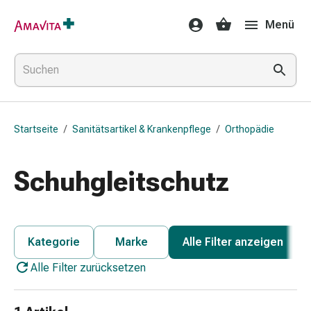
Medikamente
Menü
&
Behandlung
Hautverletzung
&
Wundheilung
Faltkompresse
Startseite
/
Sanitätsartikel & Krankenpflege
/
Orthopädie
Elastische
Binde
Fingerverband
Schuhgleitschutz
Fixationspflaster
Gaze
Kompressionsbinde
Pflaster
Kategorie
Marke
Alle Filter anzeigen
Pflasterbinde,
Alle Filter zurücksetzen
Tape
&
Zubehör