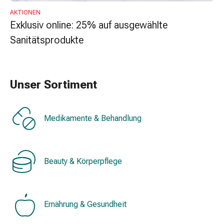
Erkältungsbeschwerden
Husten
AKTIONEN
Exklusiv online: 25% auf ausgewählte
Inhalationsgerät
&
Sanitätsprodukte
Zubehör
Nasendusche
Taschentücher
Unser Sortiment
Schnupfen
Herz
&
Medikamente & Behandlung
Kreislauf
Herztherapie
Kompressionsstrümpfe
Kreislauf
Beauty & Körperpflege
Raucherentwöhnung
Venen
Herznerven-
Ernährung & Gesundheit
Störung
Gedächtnis-