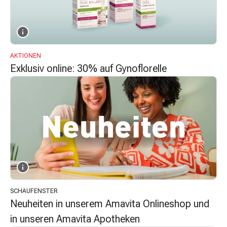
&
Krämpfe
Verstopfung
Hautprobleme
AKTIONEN
Ekzem
Exklusiv online: 30% auf Gynoflorelle
&
Juckreiz
Hühneraugen
&
Warzen
Nagel-
&
Fusspilz
Narben
Trockene
Haut
SCHAUFENSTER
Neuheiten in unserem Amavita Onlineshop und
Übermässiges
Schwitzen
in unseren Amavita Apotheken