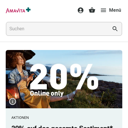
Medikamente
Menü
&
Behandlung
Hautverletzung
&
Wundheilung
Faltkompresse
Elastische
Binde
Fingerverband
Fixationspflaster
Gaze
Kompressionsbinde
Pflaster
Pflasterbinde,
Tape
&
AKTIONEN
Zubehör