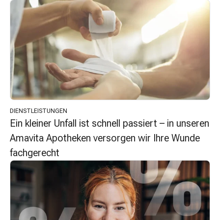
Unreine
Haut
Fieberbläschen
Hautausschlag
Akne
Komplementärmedizin
Bachblütentherapie
Gemmotherapie
Homöopathie
Pflanzenheilkunde
DIENSTLEISTUNGEN
Schüssler
Ein kleiner Unfall ist schnell passiert – in unseren
Salz
Amavita Apotheken versorgen wir Ihre Wunde
Spagyrik
fachgerecht
Anthroposophika
Niere,
Blase,
Prostata
Harnwegsbeschwerden
Prostata