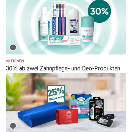
Zugsalbe
Tupfer
Augen
&
Ohren
Ohrenschmerzen
Ohrenpflege
Augentropfen
AKTIONEN
Augenentzündung
30% ab zwei Zahnpflege- und Deo-Produkten
Augenverband
Augenhygiene
Grippe
&
Erkältung
Hustenbonbons
Halsschmerzen
Grippe-
&