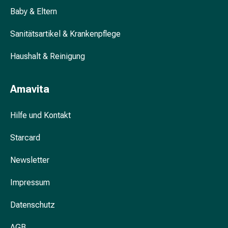
Beruhigungsmittel
Baby & Eltern
Stimmungsschwankungen
Sanitätsartikel & Krankenpflege
Schlafstörungen
Schnarchen
Haushalt & Reinigung
Atemwege
Nasenmittel
Atemwegsbeschwerden
Amavita
Infektion
Windpocken
Hilfe und Kontakt
Stoffwechsel
Osteoporose
Starcard
Insekten
&
Newsletter
Parasiten
Mücken-
Impressum
&
Datenschutz
Zeckenschutz
Wurmmittel
AGB