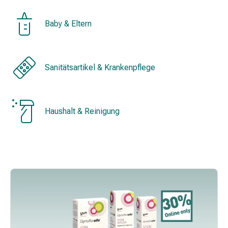
&
Konzentrationsstörung
Baby & Eltern
Allergien
&
Heuschnupfen
Antiallergikum
Sanitätsartikel & Krankenpflege
Haut
Nase
Magen
Haushalt & Reinigung
&
Darm
Durchfall
Magenbrennen
Hämorrhoiden
Übelkeit
&
Erbrechen
Verdauung,
Blähung