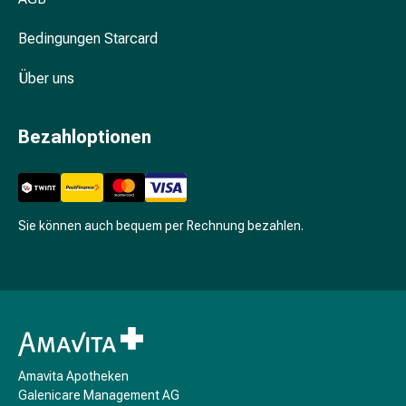
Zeckenpinzette
Rezeptpflichtige
Bedingungen Starcard
Medikamente
Rezeptpflichtige
Über uns
Medikamente
Intimbeschwerden
Scheideninfektion
Bezahloptionen
Menstruation
Wechseljahre
Vaginalgesundheit
Vitamine
Sie können auch bequem per Rechnung bezahlen.
&
Mineralstoffe
Vitamine
Mineralstoffe
Kombinationspräparat
Zahn-
und
Amavita Apotheken
Mundgesundheit
Galenicare Management AG