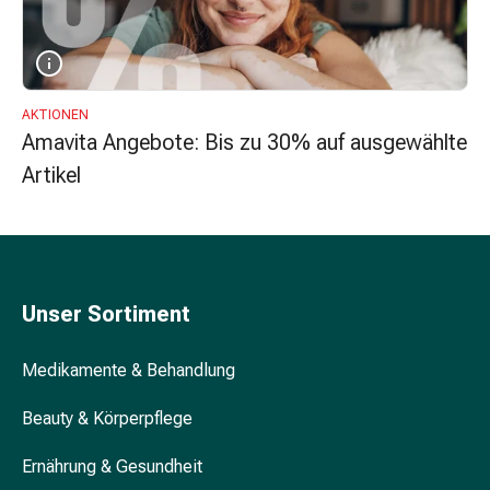
Nieren-
und
Blasenbeschwerden
Schmerzen
&
AKTIONEN
Amavita Angebote: Bis zu 30% auf ausgewählte
Fieber
Kopfschmerzen
Artikel
&
Migräne
Schmerzmittel
Muskel-
&
Unser Sortiment
Gelenkschmerzen
Schmerztherapie
Medikamente & Behandlung
Kältetherapie
Wärmetherapie
Beauty & Körperpflege
Stress
&
Ernährung & Gesundheit
Schlaf