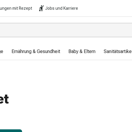
lungen mit Rezept
Jobs und Karriere
ge
Ernährung & Gesundheit
Baby & Eltern
Sanitätsartik
et