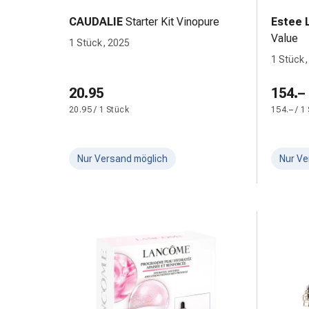
Zugsalbe
CAUDALIE
Starter Kit Vinopure
Estee 
Tupfer
Value
1 Stück, 2025
Augen
1 Stück,
&
Ohren
20.95
154.–
Ohrenschmerzen
20.95 / 1 Stück
154.– / 1
Ohrenpflege
Augentropfen
Augenentzündung
Nur Versand möglich
Nur Ve
Augenverband
Augenhygiene
Grippe
&
Erkältung
Hustenbonbons
Halsschmerzen
Grippe-
&