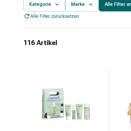
Schlauch-
Kategorie
Marke
Alle Filter 
&
Alle Filter zurücksetzen
Netzverband
Verbandsmaterial
Verbrennung
&
116 Artikel
Sonnenbrand
Wechsel-
Sets
Wundauflage
Wundsalbe
&
-
desinfektion
Sprühpflaster
Wundverschlussstreifen
&
-
kleber