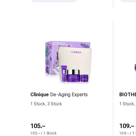
Unreine
Haut
Fieberbläschen
Hautausschlag
Akne
Komplementärmedizin
Bachblütentherapie
Gemmotherapie
Homöopathie
Pflanzenheilkunde
Schüssler
Salz
Spagyrik
Clinique
De-Aging Experts
BIOTH
Anthroposophika
Niere,
1 Stück, 3 Stück
1 Stück,
Blase,
Prostata
Harnwegsbeschwerden
105.–
109.–
Prostata
105.– / 1 Stück
109.– / 1