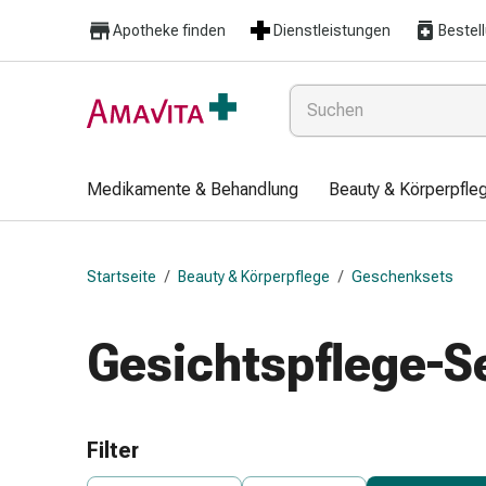
Medikamente
Apotheke finden
Dienstleistungen
Bestel
&
Behandlung
Hautverletzung
&
Wundheilung
Faltkompresse
Medikamente & Behandlung
Beauty & Körperpfle
Elastische
Binde
Fingerverband
Startseite
/
Beauty & Körperpflege
/
Geschenksets
Fixationspflaster
Gaze
Kompressionsbinde
Gesichtspflege-S
Pflaster
Pflasterbinde,
Tape
&
Filter
Zubehör