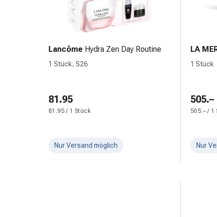
Erkältungsbeschwerden
Husten
Inhalationsgerät
&
Zubehör
Lancôme
Hydra Zen Day Routine
LA ME
Nasendusche
1 Stück, S26
1 Stück
Taschentücher
Schnupfen
Herz
81.95
505.–
&
81.95 / 1 Stück
505.– / 1
Kreislauf
Herztherapie
Kompressionsstrümpfe
Nur Versand möglich
Nur Ve
Kreislauf
Raucherentwöhnung
Venen
Herznerven-
Störung
Gedächtnis-