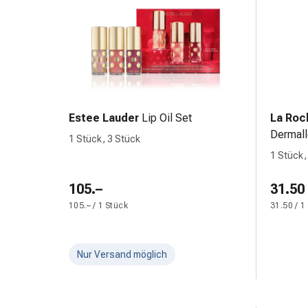
&
Konzentrationsstörung
Allergien
&
Heuschnupfen
Antiallergikum
Haut
Estee Lauder
Lip Oil Set
La Roc
Nase
Dermall
Magen
1 Stück, 3 Stück
&
1 Stück
Darm
105.–
31.50
Durchfall
Magenbrennen
105.– / 1 Stück
31.50 / 1
Hämorrhoiden
Übelkeit
&
Nur Versand möglich
Erbrechen
Verdauung,
Blähung