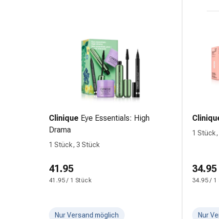
&
Krämpfe
Verstopfung
Hautprobleme
Ekzem
&
Juckreiz
Hühneraugen
&
Warzen
Clinique
Eye Essentials: High
Cliniqu
Nagel-
Drama
1 Stück,
&
1 Stück, 3 Stück
Fusspilz
Narben
41.95
34.95
Trockene
41.95 / 1 Stück
34.95 / 1
Haut
Übermässiges
Schwitzen
Nur Versand möglich
Nur Ve