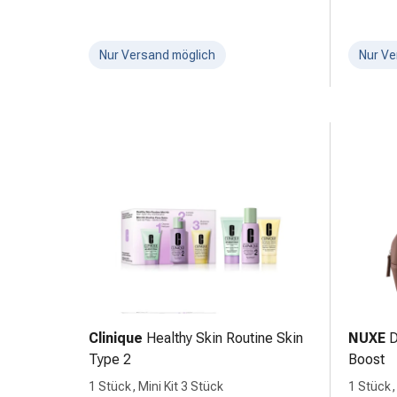
Nieren-
und
Blasenbeschwerden
Nur Versand möglich
Nur Ve
Schmerzen
&
Fieber
Kopfschmerzen
&
Migräne
Schmerzmittel
Muskel-
&
Gelenkschmerzen
Schmerztherapie
Kältetherapie
Wärmetherapie
Clinique
Healthy Skin Routine Skin
NUXE
D
Stress
Type 2
Boost
&
1 Stück, Mini Kit 3 Stück
1 Stück,
Schlaf