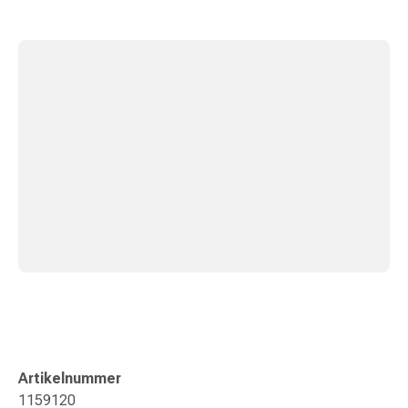
&
Konzentrationsstörung
Allergien
&
Heuschnupfen
Antiallergikum
Haut
Nase
Magen
&
Darm
Durchfall
Magenbrennen
Hämorrhoiden
Übelkeit
&
Erbrechen
Artikelnummer
Verdauung,
1159120
Blähung