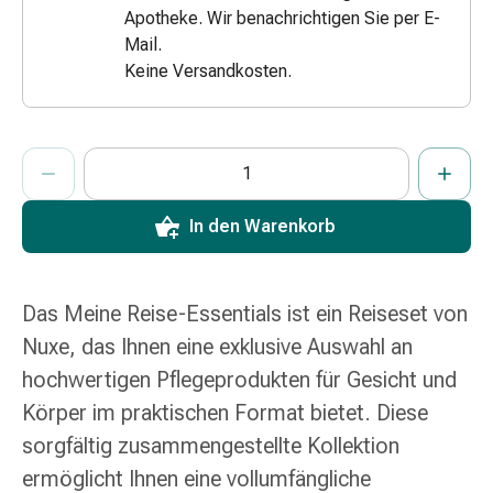
Apotheke. Wir benachrichtigen Sie per E-
Zugsalbe
Mail.
Tupfer
Keine Versandkosten.
Augen
&
Ohren
ProductDetailPage.Aria.AddToCartQuantityControlInst
Ohrenschmerzen
Anzahl Exemplare dieses Artikels zum Hinzufügen in den War
Sie haben die maximale Bestellmenge für diesen Artikel erreic
Wir haben momentan kein weiteres Exemplar dieses Artikels a
Ohrenpflege
Augentropfen
In den Warenkorb
Augenentzündung
Augenverband
Augenhygiene
Das Meine Reise-Essentials ist ein Reiseset von
Grippe
&
Nuxe, das Ihnen eine exklusive Auswahl an
Erkältung
hochwertigen Pflegeprodukten für Gesicht und
Hustenbonbons
Körper im praktischen Format bietet. Diese
Halsschmerzen
sorgfältig zusammengestellte Kollektion
Grippe-
&
ermöglicht Ihnen eine vollumfängliche