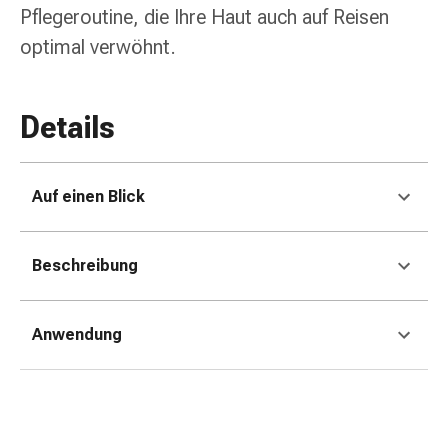
Erkältungsbeschwerden
Pflegeroutine, die Ihre Haut auch auf Reisen
Husten
optimal verwöhnt.
Inhalationsgerät
&
Zubehör
Details
Nasendusche
Taschentücher
Schnupfen
Herz
Auf einen Blick
&
Kreislauf
Beschreibung
Herztherapie
Kompressionsstrümpfe
Kreislauf
Anwendung
Raucherentwöhnung
Venen
Herznerven-
Störung
Gedächtnis-