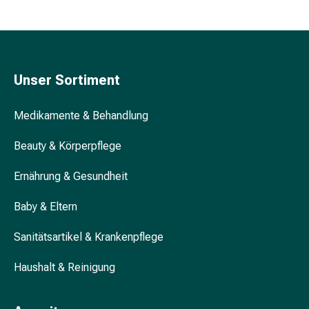
&
Krämpfe
Verstopfung
Hautprobleme
Unser Sortiment
Ekzem
&
Juckreiz
Medikamente & Behandlung
Hühneraugen
&
Beauty & Körperpflege
Warzen
Ernährung & Gesundheit
Nagel-
&
Baby & Eltern
Fusspilz
Narben
Sanitätsartikel & Krankenpflege
Trockene
Haut
Haushalt & Reinigung
Übermässiges
Schwitzen