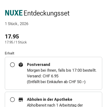
Schlauch-
&
NUXE
Entdeckungsset
Netzverband
Verbandsmaterial
1 Stück, 2026
Verbrennung
&
17.95
Sonnenbrand
17.95 / 1 Stück
Wechsel-
Sets
Erhalt
Wundauflage
Wundsalbe
Postversand
&
Morgen bei Ihnen, falls bis 17:00 bestellt.
-
Versand: CHF 6.95
desinfektion
(Entfällt bei Einkäufen ab CHF 50.–)
Sprühpflaster
Wundverschlussstreifen
&
Abholen in der Apotheke
-
Abholbereit nach 1 Arbeitstag der
kleber