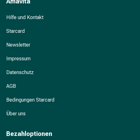
Amavita
Unreine
Haut
Fieberbläschen
Hilfe und Kontakt
Hautausschlag
Akne
Starcard
Komplementärmedizin
Newsletter
Bachblütentherapie
Gemmotherapie
Impressum
Homöopathie
Pflanzenheilkunde
Datenschutz
Schüssler
Salz
AGB
Spagyrik
Anthroposophika
Bedingungen Starcard
Niere,
Blase,
Über uns
Prostata
Harnwegsbeschwerden
Bezahloptionen
Prostata