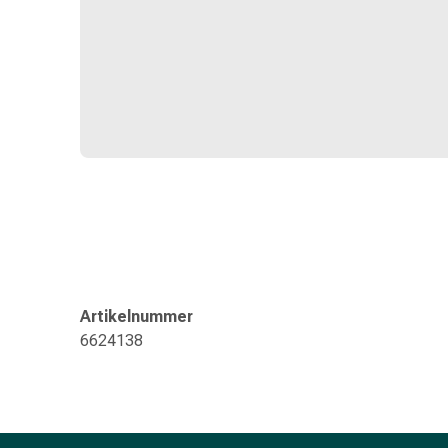
Gedächtnis-
&
Konzentrationsstörung
Allergien
&
Heuschnupfen
Antiallergikum
Haut
Nase
Magen
&
Darm
Durchfall
Artikelnummer
Magenbrennen
6624138
Hämorrhoiden
Übelkeit
&
Erbrechen
Verdauung,