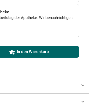
theke
beitstag der Apotheke. Wir benachrichtigen
.
ToCartQuantityControlInstruction
zum Hinzufügen in den Warenkorb angeben.
 für diesen Artikel erreicht.
xemplar dieses Artikels an Lager.
In den Warenkorb