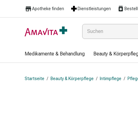
Medikamente
Apotheke finden
Dienstleistungen
Bestel
&
Behandlung
Hautverletzung
&
Wundheilung
Faltkompresse
Medikamente & Behandlung
Beauty & Körperpfle
Elastische
Binde
Fingerverband
Startseite
/
Beauty & Körperpflege
/
Intimpflege
/
Pfleg
Fixationspflaster
Gaze
Kompressionsbinde
Pflaster
Pflasterbinde,
Tape
&
Zubehör