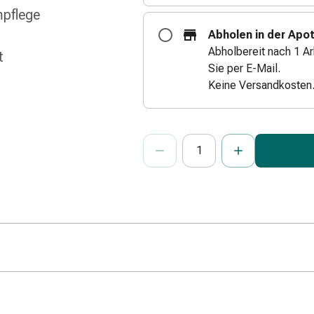
mpflege
Abholen in der Apo
Abholbereit nach 1 Ar
t
Sie per E-Mail.
Keine Versandkosten
ProductDetailPage.Aria.Add
Anzahl Exemplare dieses Artikels 
Sie haben die maximale Bestellmenge
Wir haben momentan kein weiteres E