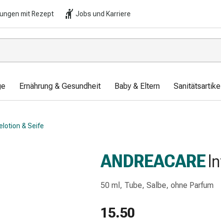
lungen mit Rezept
Jobs und Karriere
ge
Ernährung & Gesundheit
Baby & Eltern
Sanitätsartik
elotion & Seife
ANDREACARE
I
50 ml, Tube, Salbe, ohne Parfum
15.50