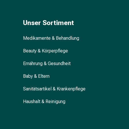
Blähung
&
Krämpfe
Unser Sortiment
Verstopfung
Hautprobleme
Medikamente & Behandlung
Ekzem
&
Beauty & Körperpflege
Juckreiz
Hühneraugen
Ernährung & Gesundheit
&
Warzen
Baby & Eltern
Nagel-
&
Sanitätsartikel & Krankenpflege
Fusspilz
Haushalt & Reinigung
Narben
Trockene
Haut
Übermässiges