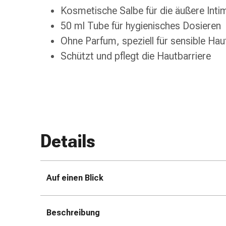
Zugsalbe
Kosmetische Salbe für die äußere Inti
Tupfer
50 ml Tube für hygienisches Dosieren
Augen
Ohne Parfum, speziell für sensible Hau
&
Schützt und pflegt die Hautbarriere
Ohren
Ohrenschmerzen
Ohrenpflege
Augentropfen
Augenentzündung
Augenverband
Augenhygiene
Details
Grippe
&
Erkältung
Auf einen Blick
Hustenbonbons
Halsschmerzen
Grippe-
Beschreibung
&