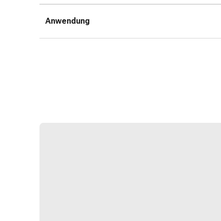
Erkältungsbeschwerden
Husten
Anwendung
Inhalationsgerät
&
Zubehör
Nasendusche
Taschentücher
Schnupfen
Herz
&
Kreislauf
Herztherapie
Kompressionsstrümpfe
Kreislauf
Raucherentwöhnung
Venen
Blutgerinnung
Herznerven-
Störung