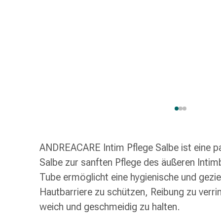
Schlauch-
&
Netzverband
Verbandsmaterial
Verbrennung
&
Sonnenbrand
Wechsel-
Sets
Wundauflage
Wundsalbe
&
ANDREACARE Intim Pflege Salbe ist eine p
-
desinfektion
Salbe zur sanften Pflege des äußeren Intim
Sprühpflaster
Tube ermöglicht eine hygienische und gezi
Wundverschlussstreifen
Hautbarriere zu schützen, Reibung zu verri
&
weich und geschmeidig zu halten.
-
kleber