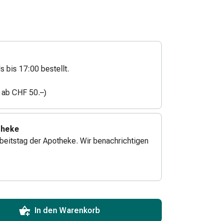
s bis 17:00 bestellt.
n ab CHF 50.–)
theke
beitstag der Apotheke. Wir benachrichtigen
.
ToCartQuantityControlInstruction
zum Hinzufügen in den Warenkorb angeben.
 für diesen Artikel erreicht.
xemplar dieses Artikels an Lager.
In den Warenkorb