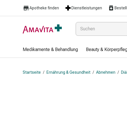
Medikamente
Apotheke finden
Dienstleistungen
Bestel
&
Behandlung
Hautverletzung
&
Wundheilung
Faltkompresse
Medikamente & Behandlung
Beauty & Körperpfle
Elastische
Binde
Fingerverband
Startseite
/
Ernährung & Gesundheit
/
Abnehmen
/
Di
Fixationspflaster
Gaze
Kompressionsbinde
Pflaster
Pflasterbinde,
Tape
&
Zubehör