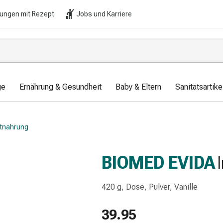
lungen mit Rezept
Jobs und Karriere
ge
Ernährung & Gesundheit
Baby & Eltern
Sanitätsartik
ätnahrung
BIOMED EVIDA
420 g, Dose, Pulver, Vanille
39.95