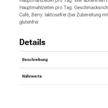
Hauptmahlzeiten pro Tag. Wer abnehmen m
Zugsalbe
Hauptmahlzeiten pro Tag. Geschmacksricht
Tupfer
Café, Berry. laktosefrei (bei Zubereitung mit
Augen
glutenfrei
&
Ohren
Ohrenschmerzen
Ohrenpflege
Details
Augentropfen
Augenentzündung
Augenverband
Beschreibung
Augenhygiene
Grippe
&
Nährwerte
Erkältung
Hustenbonbons
Halsschmerzen
Grippe-
&