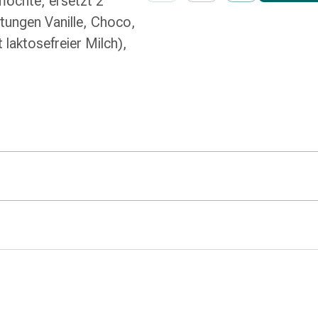
öchte, ersetzt 2
ungen Vanille, Choco,
 laktosefreier Milch),