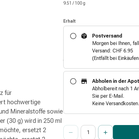
9.51 / 100 g
Erhalt
Postversand
Morgen bei Ihnen, fall
Versand: CHF 6.95
(Entfällt bei Einkäufe
Abholen in der Apo
Abholbereit nach 1 Ar
z für
Sie per E-Mail.
ert hochwertige
Keine Versandkosten
 und Mineralstoffe sowie
er (30 g) wird in 250 ml
ProductDetailPage.Aria.Add
Anzahl Exemplare dieses Artikels 
Sie haben die maximale Bestellmenge
Wir haben momentan kein weiteres E
möchte, ersetzt 2