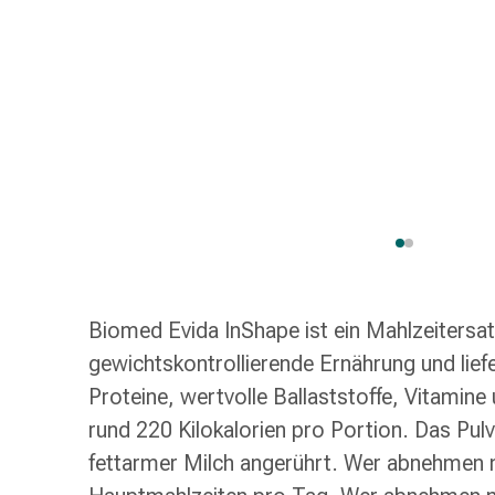
Schlauch-
&
Netzverband
Verbandsmaterial
Verbrennung
&
Sonnenbrand
Wechsel-
Sets
Wundauflage
Wundsalbe
&
Biomed Evida InShape ist ein Mahlzeitersat
-
desinfektion
gewichtskontrollierende Ernährung und lief
Sprühpflaster
Proteine, wertvolle Ballaststoffe, Vitamine
Wundverschlussstreifen
rund 220 Kilokalorien pro Portion. Das Pulv
&
fettarmer Milch angerührt. Wer abnehmen 
-
kleber