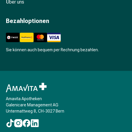
Unreine
Über uns
Haut
Fieberbläschen
Bezahloptionen
Hautausschlag
Akne
Komplementärmedizin
Bachblütentherapie
Sie können auch bequem per Rechnung bezahlen.
Gemmotherapie
Homöopathie
Pflanzenheilkunde
Schüssler
Salz
Spagyrik
Anthroposophika
Amavita Apotheken
Niere,
Galenicare Management AG
Blase,
Untermattweg 8, CH-3027 Bern
Prostata
Harnwegsbeschwerden
Prostata