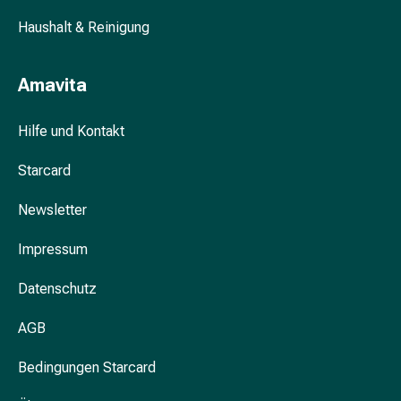
&
Haushalt & Reinigung
Krämpfe
Verstopfung
Hautprobleme
Amavita
Ekzem
&
Hilfe und Kontakt
Juckreiz
Hühneraugen
Starcard
&
Newsletter
Warzen
Nagel-
Impressum
&
Fusspilz
Datenschutz
Narben
Trockene
AGB
Haut
Übermässiges
Bedingungen Starcard
Schwitzen