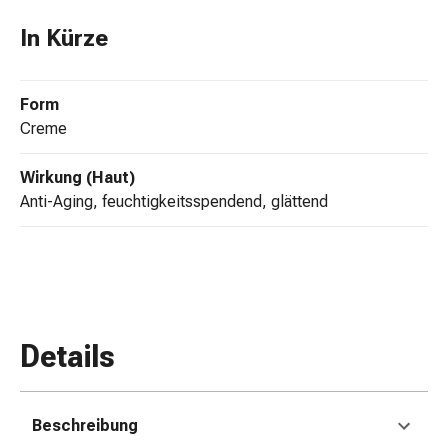
Zugsalbe
In Kürze
Tupfer
Augen
&
Form
Ohren
Creme
Ohrenschmerzen
Ohrenpflege
Wirkung (Haut)
Augentropfen
Anti-Aging, feuchtigkeitsspendend, glättend
Augenentzündung
Augenverband
Augenhygiene
Grippe
&
Erkältung
Details
Hustenbonbons
Halsschmerzen
Grippe-
Beschreibung
&