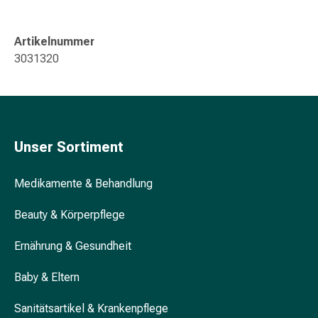
&
Konzentrationsstörung
Artikelnummer
Allergien
3031320
&
Heuschnupfen
Antiallergikum
Haut
Nase
Magen
Unser Sortiment
&
Darm
Medikamente & Behandlung
Durchfall
Magenbrennen
Beauty & Körperpflege
Hämorrhoiden
Ernährung & Gesundheit
Übelkeit
&
Baby & Eltern
Erbrechen
Verdauung,
Sanitätsartikel & Krankenpflege
Blähung