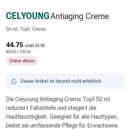
Schlauch-
&
CELYOUNG
Antiaging Creme
Netzverband
Verbandsmaterial
50 ml, Topf, Creme
Verbrennung
&
44.75
Sonnenbrand
statt 55.95
89.50 / 100 ml
Wechsel-
Sets
Online-Aktion
Wundauflage
Wundsalbe
&
Dieser Artikel ist derzeit nicht erhältlich.
-
desinfektion
Die Celyoung Antiaging Creme Topf 50 ml
Sprühpflaster
reduziert Faltentiefe und steigert die
Wundverschlussstreifen
&
Hautfeuchtigkeit. Geeignet für alle Hauttypen,
-
bietet sie umfassende Pflege für Erwachsene.
kleber