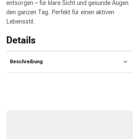
Erkältungsbeschwerden
entsorgen – für klare Sicht und gesunde Augen
Husten
den ganzen Tag. Perfekt für einen aktiven
Inhalationsgerät
Lebensstil.
&
Zubehör
Details
Nasendusche
Taschentücher
Schnupfen
Herz
Beschreibung
&
Kreislauf
Herztherapie
Kompressionsstrümpfe
Kreislauf
Raucherentwöhnung
Venen
Herznerven-
Störung
Gedächtnis-