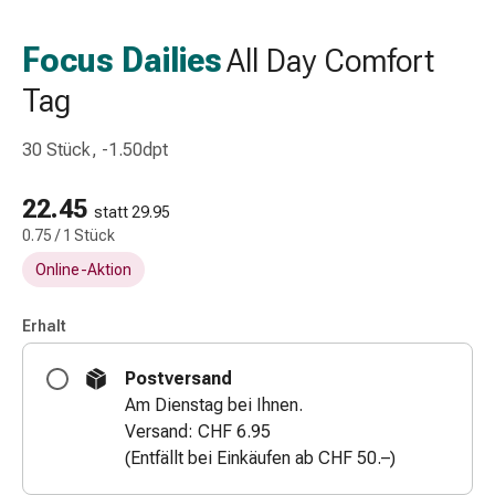
Schlauch-
&
Focus Dailies
All Day Comfort
Netzverband
Tag
Verbandsmaterial
Verbrennung
&
30 Stück, -1.50dpt
Sonnenbrand
Wechsel-
22.45
statt 29.95
Sets
0.75 / 1 Stück
Wundauflage
Online-Aktion
Wundsalbe
&
Erhalt
-
desinfektion
Postversand
Sprühpflaster
Am Dienstag bei Ihnen.
Wundverschlussstreifen
Versand: CHF 6.95
&
(Entfällt bei Einkäufen ab CHF 50.–)
-
kleber