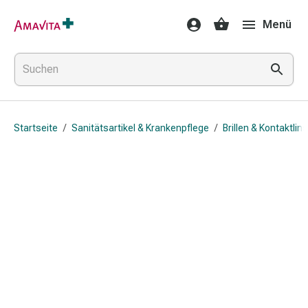
Medikamente
Menü
&
Behandlung
Hautverletzung
&
Wundheilung
Faltkompresse
Startseite
/
Sanitätsartikel & Krankenpflege
/
Brillen & Kontaktlin
Elastische
Binde
Fingerverband
Fixationspflaster
Gaze
Kompressionsbinde
Pflaster
Pflasterbinde,
Tape
&
Zubehör