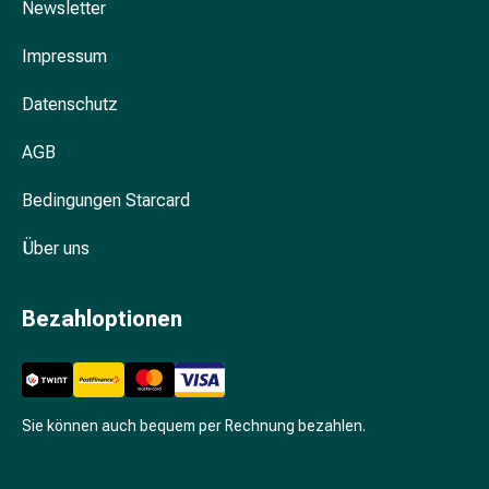
Unreine
Newsletter
Haut
Fieberbläschen
Impressum
Hautausschlag
Datenschutz
Akne
Komplementärmedizin
AGB
Bachblütentherapie
Gemmotherapie
Bedingungen Starcard
Homöopathie
Pflanzenheilkunde
Über uns
Schüssler
Salz
Bezahloptionen
Spagyrik
Anthroposophika
Niere,
Blase,
Prostata
Sie können auch bequem per Rechnung bezahlen.
Harnwegsbeschwerden
Prostata