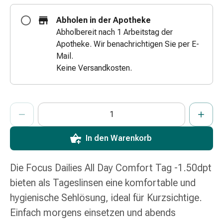
Zugsalbe
Abholen in der Apotheke
Tupfer
Abholbereit nach 1 Arbeitstag der
Augen
Apotheke. Wir benachrichtigen Sie per E-
&
Mail.
Ohren
Keine Versandkosten.
Ohrenschmerzen
Ohrenpflege
Augentropfen
ProductDetailPage.Aria.AddToCartQuantityControlInst
Augenentzündung
Anzahl Exemplare dieses Artikels zum Hinzufügen in den War
Sie haben die maximale Bestellmenge für diesen Artikel erreic
Wir haben momentan kein weiteres Exemplar dieses Artikels a
Augenverband
Augenhygiene
In den Warenkorb
Grippe
&
Erkältung
Die Focus Dailies All Day Comfort Tag -1.50dpt
Hustenbonbons
bieten als Tageslinsen eine komfortable und
Halsschmerzen
hygienische Sehlösung, ideal für Kurzsichtige.
Grippe-
Einfach morgens einsetzen und abends
&