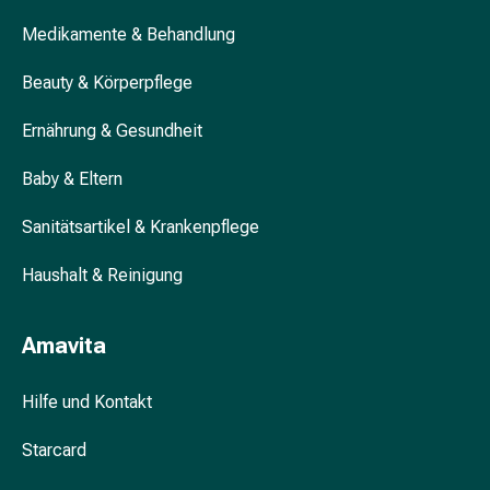
&
Medikamente & Behandlung
Krämpfe
Verstopfung
Beauty & Körperpflege
Hautprobleme
Ekzem
Ernährung & Gesundheit
&
Juckreiz
Baby & Eltern
Hühneraugen
Sanitätsartikel & Krankenpflege
&
Warzen
Haushalt & Reinigung
Nagel-
&
Fusspilz
Amavita
Narben
Trockene
Hilfe und Kontakt
Haut
Übermässiges
Starcard
Schwitzen