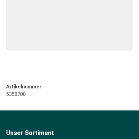
&
Konzentrationsstörung
Allergien
&
Heuschnupfen
Antiallergikum
Haut
Nase
Magen
&
Darm
Durchfall
Artikelnummer
Magenbrennen
5358700
Hämorrhoiden
Übelkeit
&
Erbrechen
Verdauung,
Unser Sortiment
Blähung