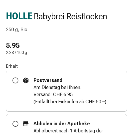
Schlauch-
&
HOLLE
Babybrei Reisflocken
Netzverband
Verbandsmaterial
250 g, Bio
Verbrennung
&
5.95
Sonnenbrand
2.38 / 100 g
Wechsel-
Sets
Erhalt
Wundauflage
Wundsalbe
Postversand
&
Am Dienstag bei Ihnen.
-
Versand: CHF 6.95
desinfektion
(Entfällt bei Einkäufen ab CHF 50.–)
Sprühpflaster
Wundverschlussstreifen
&
Abholen in der Apotheke
-
Abholbereit nach 1 Arbeitstag der
kleber