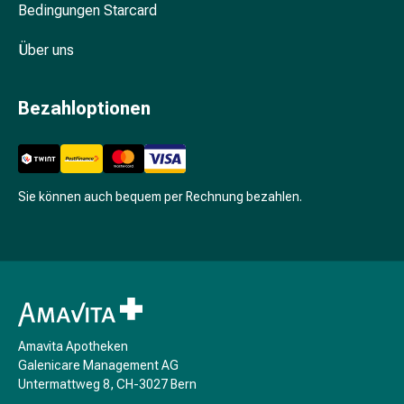
Unreine
Bedingungen Starcard
Haut
Fieberbläschen
Über uns
Hautausschlag
Akne
Bezahloptionen
Komplementärmedizin
Bachblütentherapie
Gemmotherapie
Homöopathie
Pflanzenheilkunde
Sie können auch bequem per Rechnung bezahlen.
Schüssler
Salz
Spagyrik
Anthroposophika
Niere,
Blase,
Amavita Apotheken
Prostata
Galenicare Management AG
Harnwegsbeschwerden
Untermattweg 8, CH-3027 Bern
Prostata