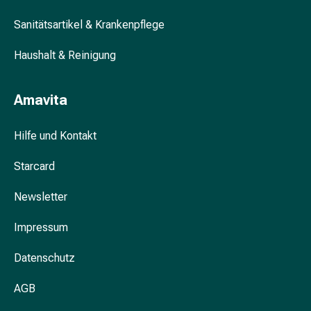
&
Sanitätsartikel & Krankenpflege
Krämpfe
Verstopfung
Haushalt & Reinigung
Hautprobleme
Ekzem
&
Amavita
Juckreiz
Hühneraugen
Hilfe und Kontakt
&
Warzen
Starcard
Nagel-
&
Newsletter
Fusspilz
Impressum
Narben
Trockene
Datenschutz
Haut
Übermässiges
AGB
Schwitzen