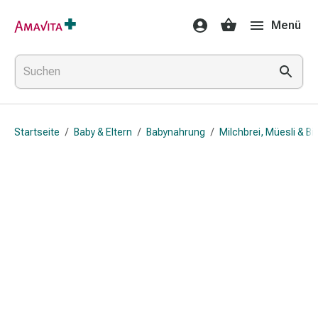
Medikamente
Menü
&
Behandlung
Hautverletzung
&
Wundheilung
Faltkompresse
Startseite
/
Baby & Eltern
/
Babynahrung
/
Milchbrei, Müesli & Bi
Elastische
Binde
Fingerverband
Fixationspflaster
Gaze
Kompressionsbinde
Pflaster
Pflasterbinde,
Tape
&
Zubehör