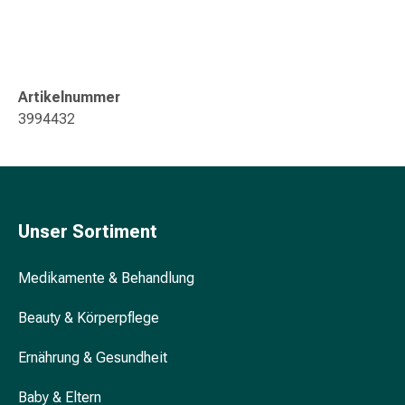
&
Konzentrationsstörung
Allergien
&
Heuschnupfen
Artikelnummer
Antiallergikum
3994432
Haut
Nase
Magen
&
Darm
Unser Sortiment
Durchfall
Magenbrennen
Medikamente & Behandlung
Hämorrhoiden
Übelkeit
Beauty & Körperpflege
&
Erbrechen
Ernährung & Gesundheit
Verdauung,
Baby & Eltern
Blähung