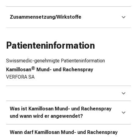
Erkältungsbeschwerden
Husten
Inhalationsgerät
Zusammensetzung/Wirkstoffe
&
Zubehör
Nasendusche
Patienteninformation
Taschentücher
Schnupfen
Herz
Swissmedic-genehmigte Patienteninformation
&
®
Kamillosan
Mund- und Rachenspray
Kreislauf
VERFORA SA
Herztherapie
Kompressionsstrümpfe
Kreislauf
Raucherentwöhnung
Was ist Kamillosan Mund- und Rachenspray
Venen
und wann wird er angewendet?
Herznerven-
Störung
Wann darf Kamillosan Mund- und Rachenspray
Gedächtnis-