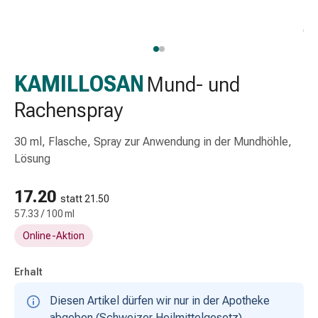
Schlauch-
&
Netzverband
Verbandsmaterial
Verbrennung
KAMILLOSAN
Mund- und
&
Rachenspray
Sonnenbrand
Wechsel-
30 ml, Flasche, Spray zur Anwendung in der Mundhöhle,
Sets
Lösung
Wundauflage
Wundsalbe
17.20
&
statt 21.50
-
57.33 / 100 ml
desinfektion
Online-Aktion
Sprühpflaster
Wundverschlussstreifen
Erhalt
&
-
Diesen Artikel dürfen wir nur in der Apotheke
kleber
abgeben (Schweizer Heilmittelgesetz).