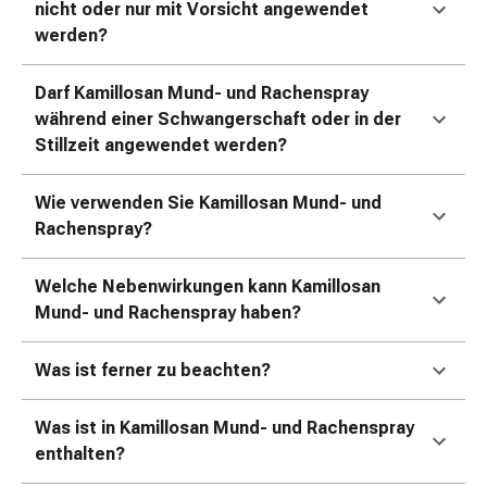
nicht oder nur mit Vorsicht angewendet
&
werden?
Konzentrationsstörung
Allergien
&
Darf Kamillosan Mund- und Rachenspray
Heuschnupfen
während einer Schwangerschaft oder in der
Antiallergikum
Stillzeit angewendet werden?
Haut
Nase
Wie verwenden Sie Kamillosan Mund- und
Magen
Rachenspray?
&
Darm
Welche Nebenwirkungen kann Kamillosan
Durchfall
Mund- und Rachenspray haben?
Magenbrennen
Hämorrhoiden
Was ist ferner zu beachten?
Übelkeit
&
Was ist in Kamillosan Mund- und Rachenspray
Erbrechen
enthalten?
Verdauung,
Blähung