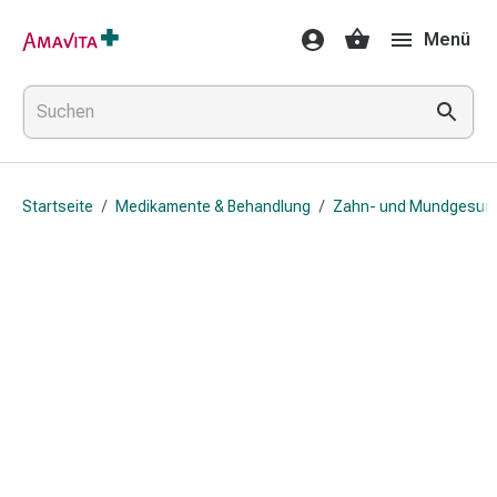
Medikamente
Menü
&
Behandlung
Hautverletzung
&
Wundheilung
Faltkompresse
Startseite
/
Medikamente & Behandlung
/
Zahn- und Mundgesund
Elastische
Binde
Fingerverband
Fixationspflaster
Gaze
Kompressionsbinde
Pflaster
Pflasterbinde,
Tape
&
Zubehör