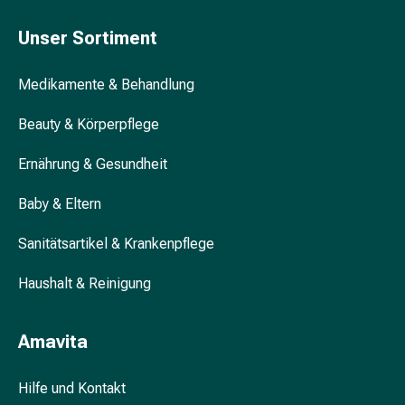
Unreine
Haut
Unser Sortiment
Fieberbläschen
Hautausschlag
Medikamente & Behandlung
Akne
Komplementärmedizin
Beauty & Körperpflege
Bachblütentherapie
Gemmotherapie
Ernährung & Gesundheit
Homöopathie
Pflanzenheilkunde
Baby & Eltern
Schüssler
Salz
Sanitätsartikel & Krankenpflege
Spagyrik
Haushalt & Reinigung
Anthroposophika
Niere,
Blase,
Amavita
Prostata
Harnwegsbeschwerden
Hilfe und Kontakt
Prostata