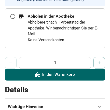
Zugsalbe
Tupfer
Augen
Abholen in der Apotheke
&
Abholbereit nach 1 Arbeitstag der
Ohren
Apotheke. Wir benachrichtigen Sie per E-
Mail.
Ohrenschmerzen
Keine Versandkosten.
Ohrenpflege
Augentropfen
Augenentzündung
Augenverband
ProductDetailPage.Aria.AddToCartQuantityControlInst
Anzahl Exemplare dieses Artikels zum Hinzufügen in den War
Sie haben die maximale Bestellmenge für diesen Artikel erreic
Wir haben momentan kein weiteres Exemplar dieses Artikels a
Augenhygiene
Grippe
In den Warenkorb
&
Erkältung
Hustenbonbons
Details
Halsschmerzen
Grippe-
&
Wichtige Hinweise