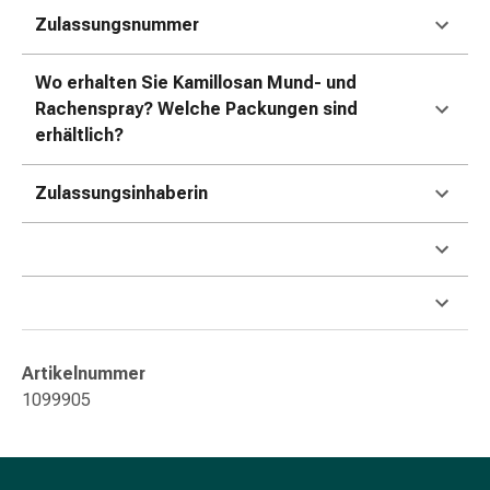
&
Zulassungsnummer
Krämpfe
Verstopfung
Wo erhalten Sie Kamillosan Mund- und
Hautprobleme
Rachenspray? Welche Packungen sind
Ekzem
erhältlich?
&
Juckreiz
Zulassungsinhaberin
Hühneraugen
&
Warzen
Nagel-
&
Fusspilz
Narben
Artikelnummer
Trockene
1099905
Haut
Übermässiges
Schwitzen