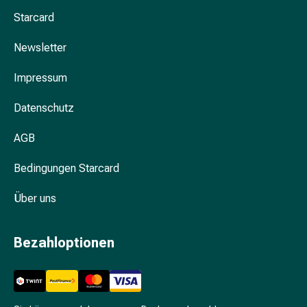
Nieren-
Starcard
und
Blasenbeschwerden
Newsletter
Schmerzen
&
Impressum
Fieber
Kopfschmerzen
Datenschutz
&
AGB
Migräne
Schmerzmittel
Bedingungen Starcard
Muskel-
&
Über uns
Gelenkschmerzen
Schmerztherapie
Kältetherapie
Bezahloptionen
Wärmetherapie
Stress
&
Schlaf