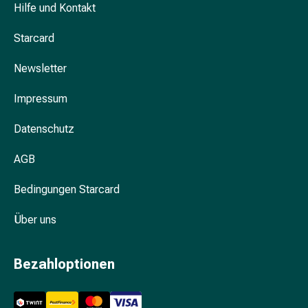
Hilfe und Kontakt
Blähung
&
Starcard
Krämpfe
Verstopfung
Newsletter
Hautprobleme
Ekzem
Impressum
&
Juckreiz
Datenschutz
Hühneraugen
AGB
&
Warzen
Bedingungen Starcard
Nagel-
&
Über uns
Fusspilz
Narben
Trockene
Bezahloptionen
Haut
Übermässiges