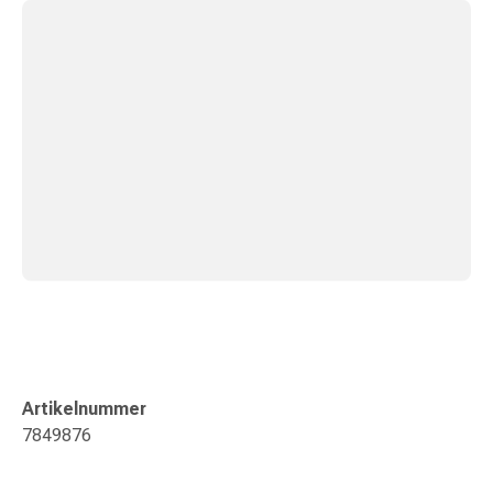
Erkältungsbeschwerden
Husten
Inhalationsgerät
&
Zubehör
Nasendusche
Taschentücher
Schnupfen
Herz
&
Kreislauf
Herztherapie
Kompressionsstrümpfe
Kreislauf
Raucherentwöhnung
Venen
Artikelnummer
Blutgerinnung
7849876
Herznerven-
Störung