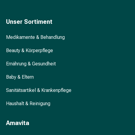
Gedächtnis-
&
Konzentrationsstörung
Unser Sortiment
Allergien
&
Medikamente & Behandlung
Heuschnupfen
Antiallergikum
Beauty & Körperpflege
Haut
Nase
Ernährung & Gesundheit
Magen
&
Baby & Eltern
Darm
Durchfall
Sanitätsartikel & Krankenpflege
Magenbrennen
Haushalt & Reinigung
Hämorrhoiden
Übelkeit
&
Amavita
Erbrechen
Verdauung,