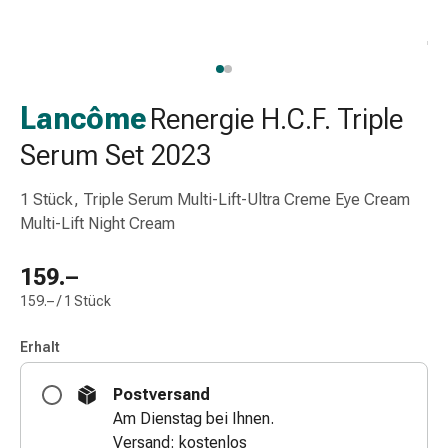
Schlauch-
&
Netzverband
Verbandsmaterial
Verbrennung
Lancôme
Renergie H.C.F. Triple
&
Serum Set 2023
Sonnenbrand
Wechsel-
1 Stück, Triple Serum Multi-Lift-Ultra Creme Eye Cream
Sets
Multi-Lift Night Cream
Wundauflage
Wundsalbe
159.–
&
-
159.– / 1 Stück
desinfektion
Sprühpflaster
Erhalt
Wundverschlussstreifen
Postversand
&
Am Dienstag bei Ihnen.
-
Versand: kostenlos
kleber