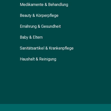
Medikamente & Behandlung
&
Krämpfe
Beauty & Körperpflege
Verstopfung
Hautprobleme
Ernährung & Gesundheit
Ekzem
&
Baby & Eltern
Juckreiz
Hühneraugen
Sanitätsartikel & Krankenpflege
&
Warzen
Haushalt & Reinigung
Nagel-
&
Fusspilz
Narben
Trockene
Haut
Übermässiges
Schwitzen