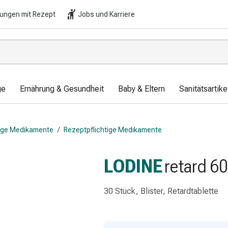
lungen mit Rezept
Jobs und Karriere
ge
Ernährung & Gesundheit
Baby & Eltern
Sanitätsartik
tige Medikamente
/
Rezeptpflichtige Medikamente
LODINE
retard 6
30 Stück, Blister, Retardtablette