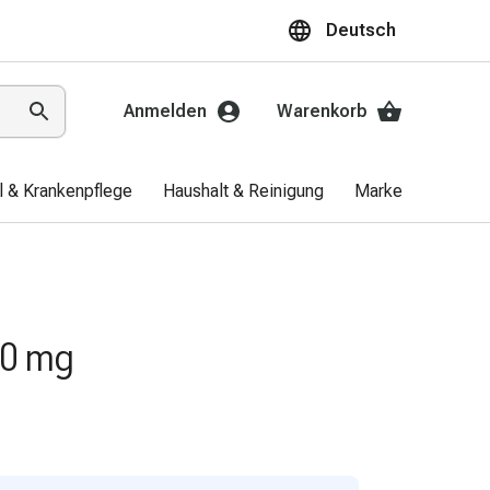
Deutsch
Anmelden
Warenkorb
el & Krankenpflege
Haushalt & Reinigung
Marken
Aktio
00 mg