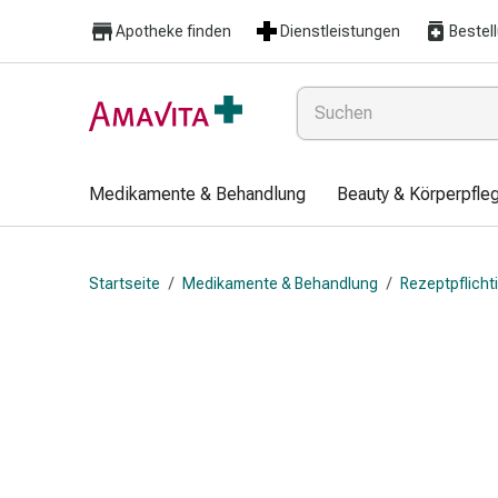
Medikamente
Apotheke finden
Dienstleistungen
Bestel
&
Behandlung
Hautverletzung
&
Wundheilung
Faltkompresse
Medikamente & Behandlung
Beauty & Körperpfle
Elastische
Binde
Fingerverband
Startseite
/
Medikamente & Behandlung
/
Rezeptpflich
Fixationspflaster
Gaze
Kompressionsbinde
Pflaster
Pflasterbinde,
Tape
&
Zubehör