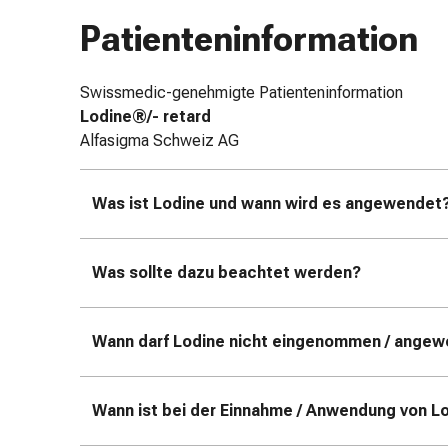
Zugsalbe
Patienteninformation
Tupfer
Augen
&
Swissmedic-genehmigte Patienteninformation
Ohren
Lodine®/- retard
Ohrenschmerzen
Alfasigma Schweiz AG
Ohrenpflege
Augentropfen
Was ist Lodine und wann wird es angewendet
Augenentzündung
Augenverband
Augenhygiene
Was sollte dazu beachtet werden?
Grippe
&
Erkältung
Wann darf Lodine nicht eingenommen / ange
Hustenbonbons
Halsschmerzen
Grippe-
Wann ist bei der Einnahme / Anwendung von L
&