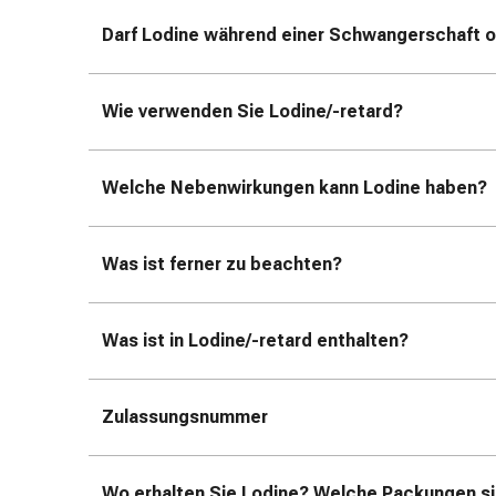
Erkältungsbeschwerden
Husten
Darf Lodine während einer Schwangerschaft o
Inhalationsgerät
&
Zubehör
Wie verwenden Sie Lodine/-retard?
Nasendusche
Taschentücher
Welche Nebenwirkungen kann Lodine haben?
Schnupfen
Herz
&
Was ist ferner zu beachten?
Kreislauf
Herztherapie
Kompressionsstrümpfe
Was ist in Lodine/-retard enthalten?
Kreislauf
Raucherentwöhnung
Venen
Zulassungsnummer
Herznerven-
Störung
Gedächtnis-
Wo erhalten Sie Lodine? Welche Packungen sin