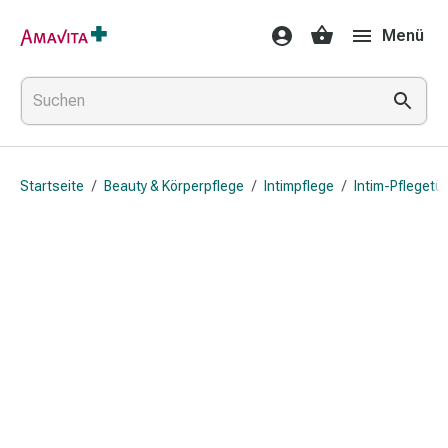
Medikamente
Menü
&
Behandlung
Hautverletzung
&
Wundheilung
Faltkompresse
Startseite
/
Beauty & Körperpflege
/
Intimpflege
/
Intim-Pflegetü
Elastische
Binde
Fingerverband
Fixationspflaster
Gaze
Kompressionsbinde
Pflaster
Pflasterbinde,
Tape
&
Zubehör