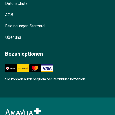
Unreine
Datenschutz
Haut
Fieberbläschen
AGB
Hautausschlag
Akne
Bedingungen Starcard
Komplementärmedizin
Über uns
Bachblütentherapie
Gemmotherapie
Homöopathie
Bezahloptionen
Pflanzenheilkunde
Schüssler
Salz
Spagyrik
Sie können auch bequem per Rechnung bezahlen.
Anthroposophika
Niere,
Blase,
Prostata
Harnwegsbeschwerden
Prostata