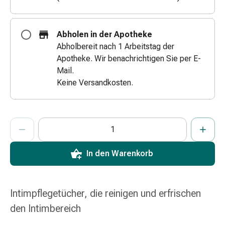
Zugsalbe
Tupfer
Augen
Abholen in der Apotheke
&
Abholbereit nach 1 Arbeitstag der
Ohren
Apotheke. Wir benachrichtigen Sie per E-
Ohrenschmerzen
Mail.
Ohrenpflege
Keine Versandkosten.
Augentropfen
Augenentzündung
Augenverband
ProductDetailPage.Aria.AddToCartQuantityControlInst
Anzahl Exemplare dieses Artikels zum Hinzufügen in den War
Sie haben die maximale Bestellmenge für diesen Artikel erreic
Wir haben momentan kein weiteres Exemplar dieses Artikels a
Augenhygiene
Grippe
In den Warenkorb
&
Erkältung
Hustenbonbons
Halsschmerzen
Intimpflegetücher, die reinigen und erfrischen
Grippe-
den Intimbereich
&