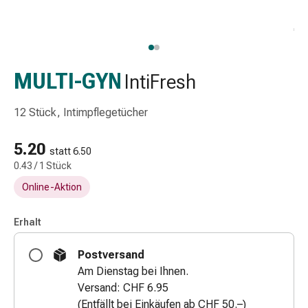
Schlauch-
&
Netzverband
Verbandsmaterial
Verbrennung
MULTI-GYN
IntiFresh
&
Sonnenbrand
12 Stück, Intimpflegetücher
Wechsel-
Sets
5.20
statt 6.50
Wundauflage
0.43 / 1 Stück
Wundsalbe
Online-Aktion
&
-
desinfektion
Erhalt
Sprühpflaster
Postversand
Wundverschlussstreifen
Am Dienstag bei Ihnen.
&
Versand: CHF 6.95
-
(Entfällt bei Einkäufen ab CHF 50.–)
kleber