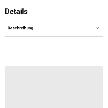
Erkältungsbeschwerden
Husten
Details
Inhalationsgerät
&
Zubehör
Beschreibung
Nasendusche
Taschentücher
Schnupfen
Herz
&
Kreislauf
Herztherapie
Kompressionsstrümpfe
Kreislauf
Raucherentwöhnung
Venen
Herznerven-
Störung
Gedächtnis-