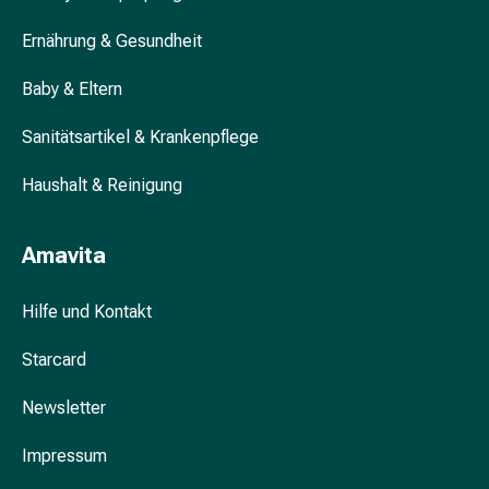
&
Ernährung & Gesundheit
Krämpfe
Verstopfung
Baby & Eltern
Hautprobleme
Ekzem
Sanitätsartikel & Krankenpflege
&
Juckreiz
Haushalt & Reinigung
Hühneraugen
&
Amavita
Warzen
Nagel-
&
Hilfe und Kontakt
Fusspilz
Starcard
Narben
Trockene
Newsletter
Haut
Übermässiges
Impressum
Schwitzen