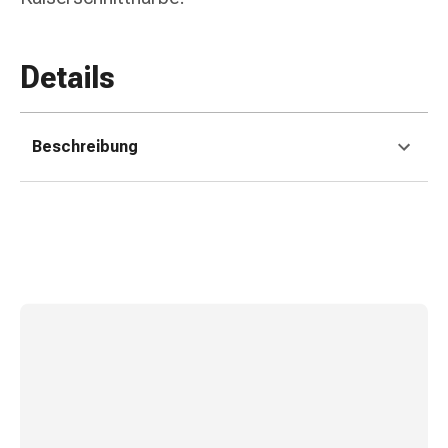
Erkältungsbeschwerden
Husten
Inhalationsgerät
Details
&
Zubehör
Nasendusche
Beschreibung
Taschentücher
Schnupfen
Herz
&
Kreislauf
Herztherapie
Kompressionsstrümpfe
Kreislauf
Raucherentwöhnung
Venen
Herznerven-
Störung
Gedächtnis-