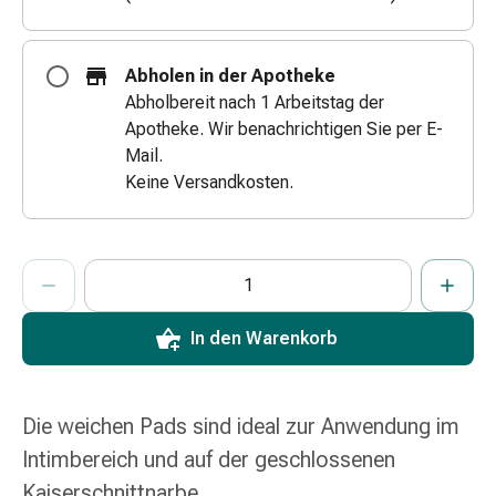
Zugsalbe
Tupfer
Augen
Abholen in der Apotheke
&
Abholbereit nach 1 Arbeitstag der
Ohren
Apotheke. Wir benachrichtigen Sie per E-
Ohrenschmerzen
Mail.
Ohrenpflege
Keine Versandkosten.
Augentropfen
Augenentzündung
Augenverband
ProductDetailPage.Aria.AddToCartQuantityControlInst
Anzahl Exemplare dieses Artikels zum Hinzufügen in den War
Sie haben die maximale Bestellmenge für diesen Artikel erreic
Wir haben momentan kein weiteres Exemplar dieses Artikels a
Augenhygiene
Grippe
In den Warenkorb
&
Erkältung
Hustenbonbons
Halsschmerzen
Die weichen Pads sind ideal zur Anwendung im
Grippe-
Intimbereich und auf der geschlossenen
&
Kaiserschnittnarbe.