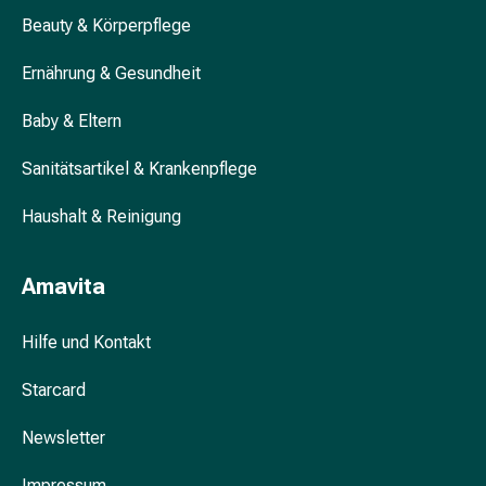
&
Beauty & Körperpflege
Krämpfe
Verstopfung
Ernährung & Gesundheit
Hautprobleme
Baby & Eltern
Ekzem
&
Sanitätsartikel & Krankenpflege
Juckreiz
Hühneraugen
Haushalt & Reinigung
&
Warzen
Nagel-
Amavita
&
Fusspilz
Hilfe und Kontakt
Narben
Trockene
Starcard
Haut
Übermässiges
Newsletter
Schwitzen
Impressum