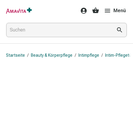
Medikamente
Menü
&
Behandlung
Hautverletzung
&
Wundheilung
Faltkompresse
Startseite
/
Beauty & Körperpflege
/
Intimpflege
/
Intim-Pflegetü
Elastische
Binde
Fingerverband
Fixationspflaster
Gaze
Kompressionsbinde
Pflaster
Pflasterbinde,
Tape
&
Zubehör