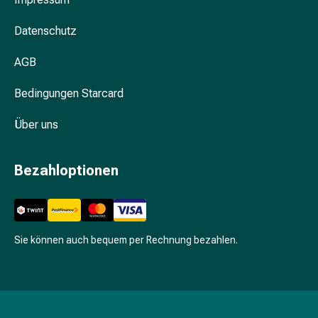
Unreine
Haut
Datenschutz
Fieberbläschen
Hautausschlag
AGB
Akne
Komplementärmedizin
Bedingungen Starcard
Bachblütentherapie
Gemmotherapie
Über uns
Homöopathie
Pflanzenheilkunde
Bezahloptionen
Schüssler
Salz
Spagyrik
Anthroposophika
Niere,
Sie können auch bequem per Rechnung bezahlen.
Blase,
Prostata
Harnwegsbeschwerden
Prostata