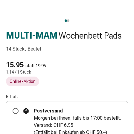
Schlauch-
&
Netzverband
Verbandsmaterial
Verbrennung
MULTI-MAM
Wochenbett Pads
&
Sonnenbrand
14 Stück, Beutel
Wechsel-
Sets
15.95
statt 19.95
Wundauflage
1.14 / 1 Stück
Wundsalbe
Online-Aktion
&
-
desinfektion
Erhalt
Sprühpflaster
Postversand
Wundverschlussstreifen
Morgen bei Ihnen, falls bis 17:00 bestellt.
&
Versand: CHF 6.95
-
(Entfällt bei Einkäufen ab CHF 50.–)
kleber