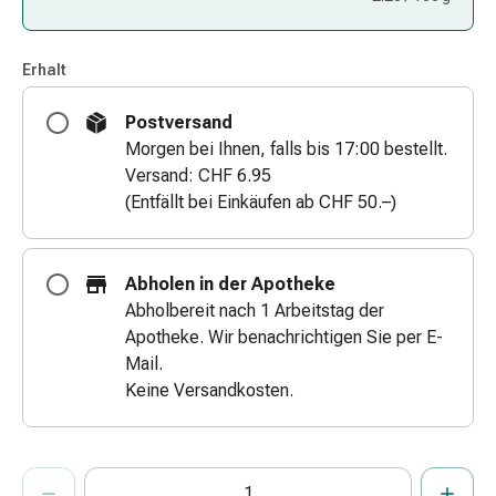
Zugsalbe
Tupfer
Erhalt
Augen
&
Postversand
Ohren
Morgen bei Ihnen, falls bis 17:00 bestellt.
Ohrenschmerzen
Versand: CHF 6.95
Ohrenpflege
(Entfällt bei Einkäufen ab CHF 50.–)
Augentropfen
Augenentzündung
Augenverband
Abholen in der Apotheke
Augenhygiene
Abholbereit nach 1 Arbeitstag der
Grippe
Apotheke. Wir benachrichtigen Sie per E-
&
Mail.
Erkältung
Keine Versandkosten.
Hustenbonbons
Halsschmerzen
Grippe-
ProductDetailPage.Aria.AddToCartQuantityControlInst
&
Anzahl Exemplare dieses Artikels zum Hinzufügen in den War
Sie haben die maximale Bestellmenge für diesen Artikel erreic
Wir haben momentan kein weiteres Exemplar dieses Artikels a