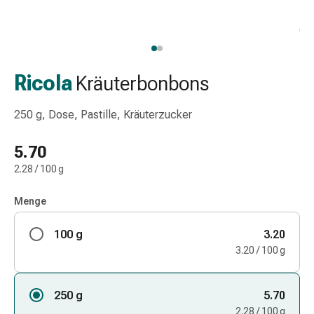
Schlauch-
&
Netzverband
Verbandsmaterial
Verbrennung
Ricola
Kräuterbonbons
&
Sonnenbrand
250 g, Dose, Pastille, Kräuterzucker
Wechsel-
Sets
5.70
Wundauflage
2.28 / 100 g
Wundsalbe
&
Menge
-
desinfektion
100 g
3.20
Sprühpflaster
3.20 / 100 g
Wundverschlussstreifen
&
-
250 g
5.70
kleber
2.28 / 100 g