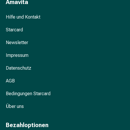
Amavita
&
Krämpfe
Hilfe und Kontakt
Verstopfung
Hautprobleme
Starcard
Ekzem
&
Newsletter
Juckreiz
Hühneraugen
Impressum
&
Datenschutz
Warzen
Nagel-
AGB
&
Fusspilz
Bedingungen Starcard
Narben
Trockene
Über uns
Haut
Übermässiges
Schwitzen
Bezahloptionen