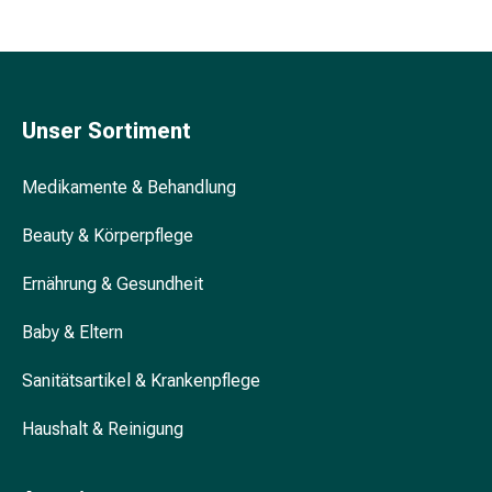
&
Konzentrationsstörung
Allergien
&
Heuschnupfen
Unser Sortiment
Antiallergikum
Haut
Medikamente & Behandlung
Nase
Magen
Beauty & Körperpflege
&
Darm
Ernährung & Gesundheit
Durchfall
Magenbrennen
Baby & Eltern
Hämorrhoiden
Sanitätsartikel & Krankenpflege
Übelkeit
&
Haushalt & Reinigung
Erbrechen
Verdauung,
Blähung