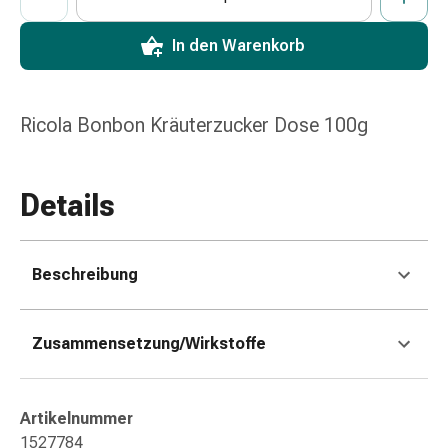
Erkältungsbeschwerden
Husten
In den Warenkorb
Inhalationsgerät
&
Zubehör
Ricola Bonbon Kräuterzucker Dose 100g
Nasendusche
Taschentücher
Schnupfen
Herz
Details
&
Kreislauf
Herztherapie
Beschreibung
Kompressionsstrümpfe
Kreislauf
Raucherentwöhnung
Zusammensetzung/Wirkstoffe
Venen
Herznerven-
Störung
Artikelnummer
Gedächtnis-
1527784