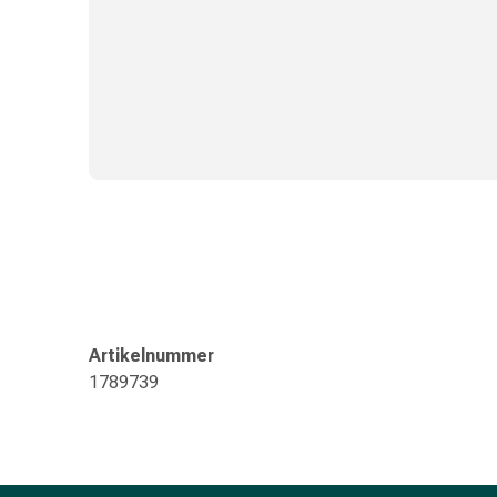
Gedächtnis-
&
Konzentrationsstörung
Allergien
&
Heuschnupfen
Antiallergikum
Haut
Nase
Magen
&
Darm
Durchfall
Artikelnummer
Magenbrennen
1789739
Hämorrhoiden
Übelkeit
&
Erbrechen
Verdauung,