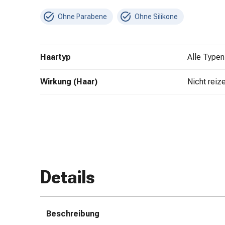
Zugsalbe
Ohne Parabene
Ohne Silikone
Tupfer
Augen
&
Haartyp
alle Typen
Ohren
Ohrenschmerzen
Wirkung (Haar)
Ohrenpflege
nicht rei
Augentropfen
Augenentzündung
Augenverband
Augenhygiene
Grippe
&
Erkältung
Details
Hustenbonbons
Halsschmerzen
Grippe-
Beschreibung
&