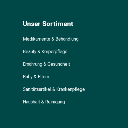
Blähung
&
Krämpfe
Unser Sortiment
Verstopfung
Hautprobleme
Medikamente & Behandlung
Ekzem
&
Beauty & Körperpflege
Juckreiz
Hühneraugen
Ernährung & Gesundheit
&
Warzen
Baby & Eltern
Nagel-
&
Sanitätsartikel & Krankenpflege
Fusspilz
Narben
Haushalt & Reinigung
Trockene
Haut
Übermässiges