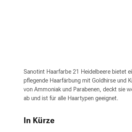
Schlauch-
&
Netzverband
Verbandsmaterial
Verbrennung
&
Sonnenbrand
Wechsel-
Sets
Wundauflage
Sanotint Haarfarbe 21 Heidelbeere bietet e
Wundsalbe
pflegende Haarfärbung mit Goldhirse und Kr
&
-
von Ammoniak und Parabenen, deckt sie we
desinfektion
ab und ist für alle Haartypen geeignet.
Sprühpflaster
Wundverschlussstreifen
&
In Kürze
-
kleber