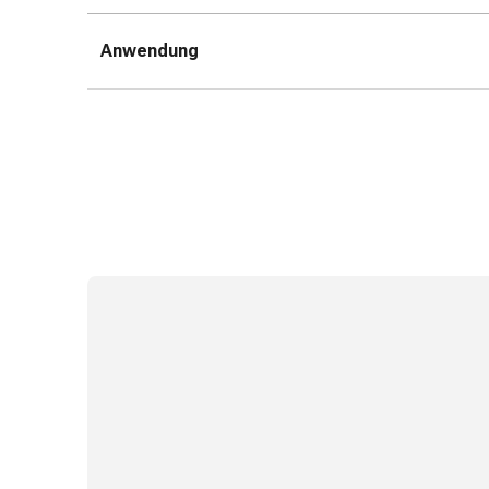
Erkältungsbeschwerden
Husten
Anwendung
Inhalationsgerät
&
Zubehör
Nasendusche
Taschentücher
Schnupfen
Herz
&
Kreislauf
Herztherapie
Kompressionsstrümpfe
Kreislauf
Raucherentwöhnung
Venen
Blutgerinnung
Herznerven-
Störung