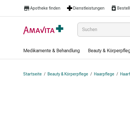
Medikamente
Apotheke finden
Dienstleistungen
Bestel
&
Behandlung
Hautverletzung
&
Wundheilung
Faltkompresse
Medikamente & Behandlung
Beauty & Körperpfle
Elastische
Binde
Fingerverband
Startseite
/
Beauty & Körperpflege
/
Haarpflege
/
Haarf
Fixationspflaster
Gaze
Kompressionsbinde
Pflaster
Pflasterbinde,
Tape
&
Zubehör