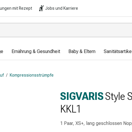
lungen mit Rezept
Jobs und Karriere
ge
Ernährung & Gesundheit
Baby & Eltern
Sanitätsartik
auf
/
Kompressionsstrümpfe
SIGVARIS
Style 
KKL1
1 Paar, XS+, lang geschlossen Nop