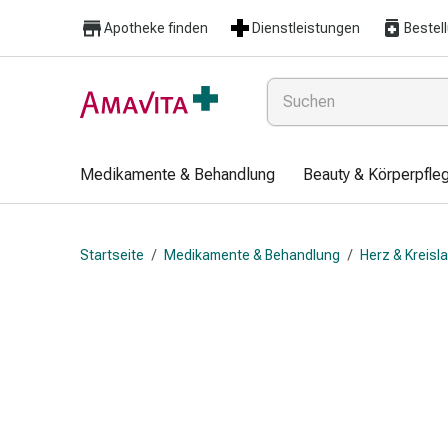
Medikamente
Apotheke finden
Dienstleistungen
Bestel
&
Behandlung
Hautverletzung
&
Wundheilung
Faltkompresse
Medikamente & Behandlung
Beauty & Körperpfle
Elastische
Binde
Fingerverband
Startseite
/
Medikamente & Behandlung
/
Herz & Kreisl
Fixationspflaster
Gaze
Kompressionsbinde
Pflaster
Pflasterbinde,
Tape
&
Zubehör