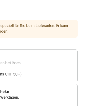
 speziell für Sie beim Lieferanten. Er kann
erden.
gen bei Ihnen.
ens CHF 50.–)
theke
4 Werktagen.
.