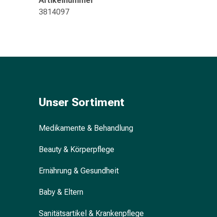
Artikelnummer
&
3814097
Konzentrationsstörung
Allergien
&
Heuschnupfen
Antiallergikum
Haut
Nase
Magen
Unser Sortiment
&
Darm
Medikamente & Behandlung
Durchfall
Magenbrennen
Beauty & Körperpflege
Hämorrhoiden
Übelkeit
Ernährung & Gesundheit
&
Erbrechen
Baby & Eltern
Verdauung,
Sanitätsartikel & Krankenpflege
Blähung