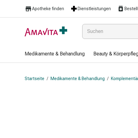
Medikamente
Apotheke finden
Dienstleistungen
Bestel
&
Behandlung
Hautverletzung
&
Wundheilung
Faltkompresse
Medikamente & Behandlung
Beauty & Körperpfle
Elastische
Binde
Fingerverband
Startseite
/
Medikamente & Behandlung
/
Komplementä
Fixationspflaster
Gaze
Kompressionsbinde
Pflaster
Pflasterbinde,
Tape
&
Zubehör