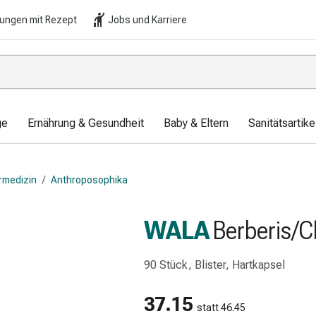
lungen mit Rezept
Jobs und Karriere
ge
Ernährung & Gesundheit
Baby & Eltern
Sanitätsartik
rmedizin
/
Anthroposophika
WALA
Berberis/
90 Stück, Blister, Hartkapsel
37.15
statt 46.45