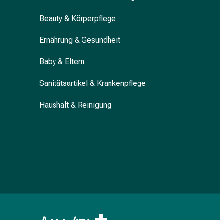
Erkältungsbeschwerden
Husten
Beauty & Körperpflege
Inhalationsgerät
&
Ernährung & Gesundheit
Zubehör
Nasendusche
Baby & Eltern
Taschentücher
Sanitätsartikel & Krankenpflege
Schnupfen
Herz
Haushalt & Reinigung
&
Kreislauf
Herztherapie
Kompressionsstrümpfe
Kreislauf
Raucherentwöhnung
Venen
Blutgerinnung
Herznerven-
Störung