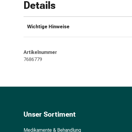
Details
Zugsalbe
Tupfer
Augen
&
Wichtige Hinweise
Ohren
Ohrenschmerzen
Ohrenpflege
Artikelnummer
Augentropfen
7686779
Augenentzündung
Augenverband
Augenhygiene
Grippe
&
Erkältung
Hustenbonbons
Halsschmerzen
Unser Sortiment
Grippe-
&
Medikamente & Behandlung