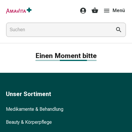
Medikamente
Menü
&
Behandlung
Hautverletzung
&
Wundheilung
Faltkompresse
Einen Moment bitte
Elastische
Binde
Fingerverband
Fixationspflaster
Gaze
Kompressionsbinde
Unser Sortiment
Pflaster
Pflasterbinde,
Medikamente & Behandlung
Tape
&
Beauty & Körperpflege
Zubehör