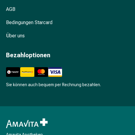
Zugsalbe
AGB
Tupfer
Augen
Bedingungen Starcard
&
Ohren
Über uns
Ohrenschmerzen
Ohrenpflege
Bezahloptionen
Augentropfen
Augenentzündung
Augenverband
Augenhygiene
Sie können auch bequem per Rechnung bezahlen.
Grippe
&
Erkältung
Hustenbonbons
Halsschmerzen
Grippe-
&
Amavita Apotheken