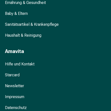
Ernährung & Gesundheit
Schlauch-
&
Baby & Eltern
Netzverband
Verbandsmaterial
Sanitätsartikel & Krankenpflege
Verbrennung
&
Haushalt & Reinigung
Sonnenbrand
Wechsel-
Sets
Amavita
Wundauflage
Wundsalbe
Hilfe und Kontakt
&
-
Starcard
desinfektion
Newsletter
Sprühpflaster
Wundverschlussstreifen
Impressum
&
-
Datenschutz
kleber