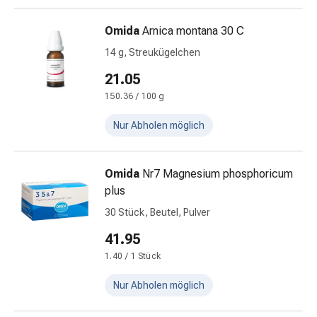
Unreine
Haut
Omida
Arnica montana 30 C
Fieberbläschen
Hautausschlag
14 g, Streukügelchen
Akne
21.05
Komplementärmedizin
150.36 / 100 g
Bachblütentherapie
Gemmotherapie
Nur Abholen möglich
Homöopathie
Pflanzenheilkunde
Schüssler
Omida
Nr7 Magnesium phosphoricum
Salz
plus
Spagyrik
30 Stück, Beutel, Pulver
Anthroposophika
41.95
Niere,
Blase,
1.40 / 1 Stück
Prostata
Nur Abholen möglich
Harnwegsbeschwerden
Prostata