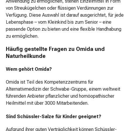
Anwendung zu ermöglichen, stehen Einzelmittel in Form
Adventskalender
von Streukügelchen oder flüssigen Verdünnungen zur
Ernährung
Verfügung. Diese Auswahl ist darauf ausgerichtet, für jede
&
Lebensphase – vom Kleinkind bis zum Senior – eine
Gesundheit
passende Option zu bieten und eine flexible Handhabung
Abnehmen
zu ermöglichen.
Gewichtsabnahme
Personenwaage
Häufig gestellte Fragen zu Omida und
Diätnahrung
Naturheilkunde
Fitness
&
Wem gehört Omida?
Sportnahrung
Sportriegel
Omida ist Teil des Kompetenzzentrums für
Sportnahrung
Alternativmedizin der Schwabe-Gruppe, einem weltweit
Kochen
führenden Anbieter pflanzlicher und homöopathischer
&
Heilmittel mit über 3000 Mitarbeitenden.
Backen
Gewürze
Sind Schüssler-Salze für Kinder geeignet?
&
Aufgrund ihrer guten Verträglichkeit können Schüssler-
Aromen