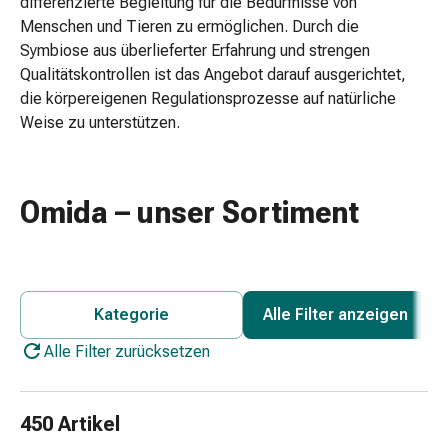
differenzierte Begleitung für die Bedürfnisse von
Zugsalbe
Menschen und Tieren zu ermöglichen. Durch die
Tupfer
Symbiose aus überlieferter Erfahrung und strengen
Augen
Qualitätskontrollen ist das Angebot darauf ausgerichtet,
&
die körpereigenen Regulationsprozesse auf natürliche
Ohren
Weise zu unterstützen.
Ohrenschmerzen
Ohrenpflege
Augentropfen
Omida – unser Sortiment
Augenentzündung
Augenverband
Augenhygiene
Grippe
&
Kategorie
Alle Filter anzeigen
Erkältung
Alle Filter zurücksetzen
Hustenbonbons
Halsschmerzen
Grippe-
450 Artikel
&