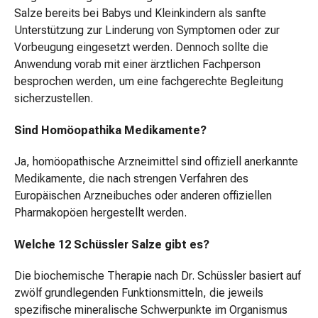
Salze bereits bei Babys und Kleinkindern als sanfte
Back-
Unterstützung zur Linderung von Symptomen oder zur
&
Vorbeugung eingesetzt werden. Dennoch sollte die
Kochhilfsmittel
Anwendung vorab mit einer ärztlichen Fachperson
Back-
besprochen werden, um eine fachgerechte Begleitung
&
sicherzustellen.
Frischhaltefolien
Ferment
Sind Homöopathika Medikamente?
Lebensmittelfarbstoff
Einmachprodukte
Ja, homöopathische Arzneimittel sind offiziell anerkannte
Fertigteig
Medikamente, die nach strengen Verfahren des
&
Europäischen Arzneibuches oder anderen offiziellen
Backmischungen
Pharmakopöen hergestellt werden.
Getränke
&
Welche 12 Schüssler Salze gibt es?
Tee
Eistee
Die biochemische Therapie nach Dr. Schüssler basiert auf
&
zwölf grundlegenden Funktionsmitteln, die jeweils
Punsch
spezifische mineralische Schwerpunkte im Organismus