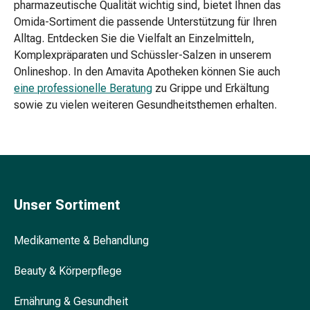
pharmazeutische Qualität wichtig sind, bietet Ihnen das
Knäckebrot
Omida-Sortiment die passende Unterstützung für Ihren
&
Alltag. Entdecken Sie die Vielfalt an Einzelmitteln,
Zwieback
Komplexpräparaten und Schüssler-Salzen in unserem
Flocken
Onlineshop. In den Amavita Apotheken können Sie auch
&
eine professionelle Beratung
zu Grippe und Erkältung
Müesli
sowie zu vielen weiteren Gesundheitsthemen erhalten.
Getreide
&
Hülsenfrüchte
Joghurt,
Quark
&
Unser Sortiment
Dessert
Kaugummi
&
Medikamente & Behandlung
Bonbons
Beauty & Körperpflege
Konfitüren,
Pürees
Ernährung & Gesundheit
&