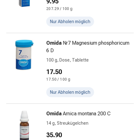
9.95
Zeckenpinzette
Rezeptpflichtige
207.29 / 100 g
Medikamente
Nur Abholen möglich
Rezeptpflichtige
Medikamente
Intimbeschwerden
Omida
Nr7 Magnesium phosphoricum
Scheideninfektion
6 D
Menstruation
100 g, Dose, Tablette
Wechseljahre
Vaginalgesundheit
17.50
Vitamine
17.50 / 100 g
&
Mineralstoffe
Nur Abholen möglich
Vitamine
Mineralstoffe
Kombinationspräparat
Omida
Arnica montana 200 C
Zahn-
14 g, Streukügelchen
und
35.90
Mundgesundheit