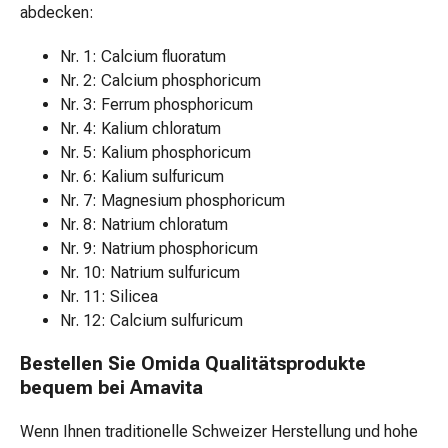
Früchte-
abdecken:
&
Kräutertee
Nr. 1: Calcium fluoratum
Instantgetränke
Nr. 2: Calcium phosphoricum
Pflanzlicher
Nr. 3: Ferrum phosphoricum
Milchersatz
Nr. 4: Kalium chloratum
Kaffee
Nr. 5: Kalium phosphoricum
&
Nr. 6: Kalium sulfuricum
Tee
Nr. 7: Magnesium phosphoricum
Säfte
Nr. 8: Natrium chloratum
&
Nr. 9: Natrium phosphoricum
Sirup
Nr. 10: Natrium sulfuricum
Esswaren
Nr. 11: Silicea
Honig
Nr. 12: Calcium sulfuricum
Biscuits,
Bestellen Sie Omida Qualitätsprodukte
Schokolade
bequem bei Amavita
&
Riegel
Wenn Ihnen traditionelle Schweizer Herstellung und hohe
Brot,