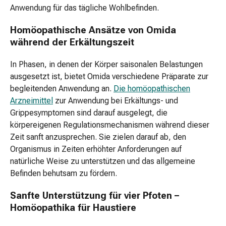
&
Anwendung für das tägliche Wohlbefinden.
Antitranspirant
Parfum
Homöopathische Ansätze von Omida
für
während der Erkältungszeit
Frauen
Parfum
In Phasen, in denen der Körper saisonalen Belastungen
für
ausgesetzt ist, bietet Omida verschiedene Präparate zur
Herren
begleitenden Anwendung an.
Die homöopathischen
Parfum
Arzneimittel
zur Anwendung bei Erkältungs- und
für
Grippesymptomen sind darauf ausgelegt, die
Kinder
körpereigenen Regulationsmechanismen während dieser
Rasur
Zeit sanft anzusprechen. Sie zielen darauf ab, den
&
Organismus in Zeiten erhöhter Anforderungen auf
Haarentfernung
natürliche Weise zu unterstützen und das allgemeine
Aftershave
Befinden behutsam zu fördern.
&
Sanfte Unterstützung für vier Pfoten –
Rasurpflege
Homöopathika für Haustiere
Rasierpinsel
&