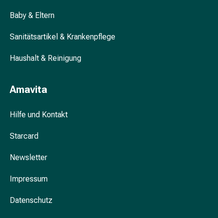
Aufstriche
Baby & Eltern
Konserven,
Fertiggerichte
Sanitätsartikel & Krankenpflege
&
Saucen
Haushalt & Reinigung
Mehl
&
Amavita
Griess
Pflanzliche
Produkte
Hilfe und Kontakt
Speisewürze,
Starcard
Öl
&
Newsletter
Essig
Sprossen,
Impressum
Keime
&
Datenschutz
Samen