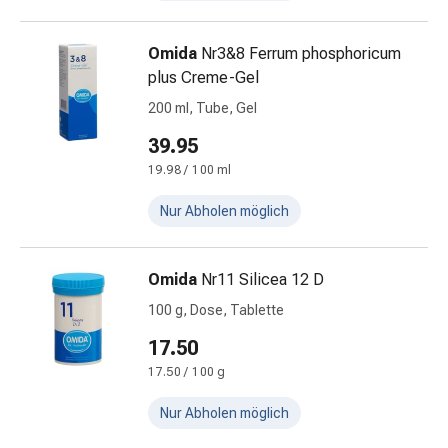
&
Kur
Haarbürste
Omida
Nr3&8 Ferrum phosphoricum
&
plus Creme-Gel
Kamm
200 ml, Tube, Gel
Haarfärbemittel
39.95
Haaröl
Haarstyling
19.98 / 100 ml
Haarwasser
Nur Abholen möglich
Shampoo
Trockenshampoo
Schuppen
Omida
Nr11 Silicea 12 D
Haarstyling-
100 g, Dose, Tablette
Geräte
Hautpflege
17.50
Bodylotion
17.50 / 100 g
Körpercreme
Hautschutz
Nur Abholen möglich
Dekolletépflege