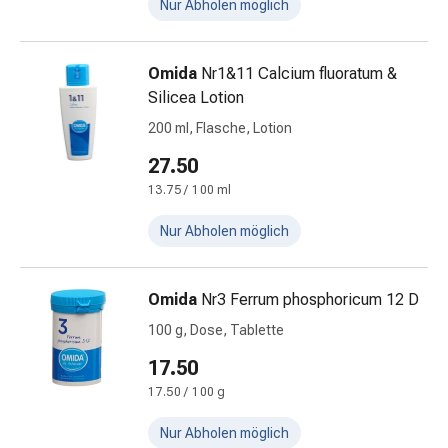
Nur Abholen möglich
Gesichtsreinigung
Gesichtsreinigungs-
Accessoire
Omida
Nr1&11 Calcium fluoratum &
Kosmetiktücher
Silicea Lotion
&
200 ml, Flasche, Lotion
Kosmetikbedarf
Nachtcreme
27.50
Serum
13.75 / 100 ml
&
Nur Abholen möglich
Gesichtskur
Gesichtscreme
Gesichtswasser
Omida
Nr3 Ferrum phosphoricum 12 D
Gesichtsöl
Pflegeapparate
100 g, Dose, Tablette
&
17.50
Zubehör
17.50 / 100 g
Haarpflege
Conditioner
Nur Abholen möglich