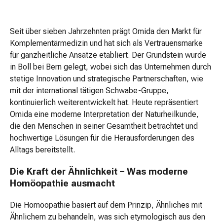
-
spray
Handcreme
Seit über sieben Jahrzehnten prägt Omida den Markt für
&
Komplementärmedizin und hat sich als Vertrauensmarke
-
für ganzheitliche Ansätze etabliert. Der Grundstein wurde
lotion
in Boll bei Bern gelegt, wobei sich das Unternehmen durch
Handreinigung
stetige Innovation und strategische Partnerschaften, wie
Haut-
mit der international tätigen Schwabe-Gruppe,
&
kontinuierlich weiterentwickelt hat. Heute repräsentiert
Nagelzange
Omida eine moderne Interpretation der Naturheilkunde,
Hornhautraspel
die den Menschen in seiner Gesamtheit betrachtet und
&
hochwertige Lösungen für die Herausforderungen des
-
Alltags bereitstellt.
hobel
Künstliche
Die Kraft der Ähnlichkeit – Was moderne
Nägel
Homöopathie ausmacht
Manicure-
Pedicure-
Die Homöopathie basiert auf dem Prinzip, Ähnliches mit
Set
Ähnlichem zu behandeln, was sich etymologisch aus den