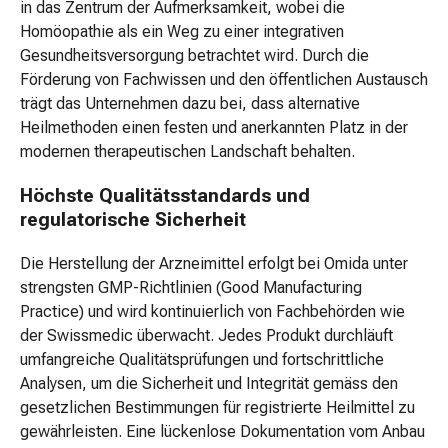
in das Zentrum der Aufmerksamkeit, wobei die
&
Homöopathie als ein Weg zu einer integrativen
-
Gesundheitsversorgung betrachtet wird. Durch die
spray
Förderung von Fachwissen und den öffentlichen Austausch
Massage
trägt das Unternehmen dazu bei, dass alternative
&
Heilmethoden einen festen und anerkannten Platz in der
Sauna
modernen therapeutischen Landschaft behalten.
Alternativtherapie
Massageaccessoire
Höchste Qualitätsstandards und
Massageprodukte
regulatorische Sicherheit
Saunaprodukte
Aromakosmetik
Die Herstellung der Arzneimittel erfolgt bei Omida unter
Zahnpflege
strengsten GMP-Richtlinien (Good Manufacturing
Elektrische
Practice) und wird kontinuierlich von Fachbehörden wie
Zahnbürste
der Swissmedic überwacht. Jedes Produkt durchläuft
Munddusche
umfangreiche Qualitätsprüfungen und fortschrittliche
&
Analysen, um die Sicherheit und Integrität gemäss den
Kombigerät
gesetzlichen Bestimmungen für registrierte Heilmittel zu
Mundpflege
gewährleisten. Eine lückenlose Dokumentation vom Anbau