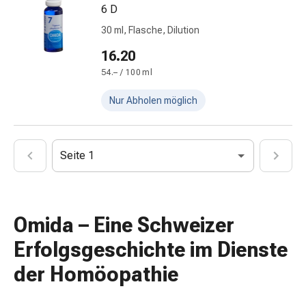
6 D
Menstruationstasse
Tampons
30 ml, Flasche, Dilution
Manicure
16.20
&
54.– / 100 ml
Pedicure
Basislack
Nur Abholen möglich
&
Überlack
Bimsstein
Seite 1
&
Schwamm
Fussbad
Fusscreme
Omida – Eine Schweizer
&
-
Erfolgsgeschichte im Dienste
lotion
der Homöopathie
Fusspuder
&