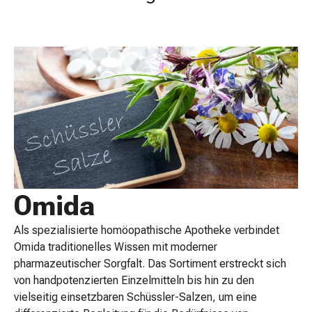
Schlauch-
&
Netzverband
Verbandsmaterial
Verbrennung
&
Sonnenbrand
Wechsel-
Sets
Wundauflage
Wundsalbe
&
Omida
-
desinfektion
Als spezialisierte homöopathische Apotheke verbindet
Sprühpflaster
Omida traditionelles Wissen mit moderner
Wundverschlussstreifen
pharmazeutischer Sorgfalt. Das Sortiment erstreckt sich
&
von handpotenzierten Einzelmitteln bis hin zu den
-
vielseitig einsetzbaren Schüssler-Salzen, um eine
kleber