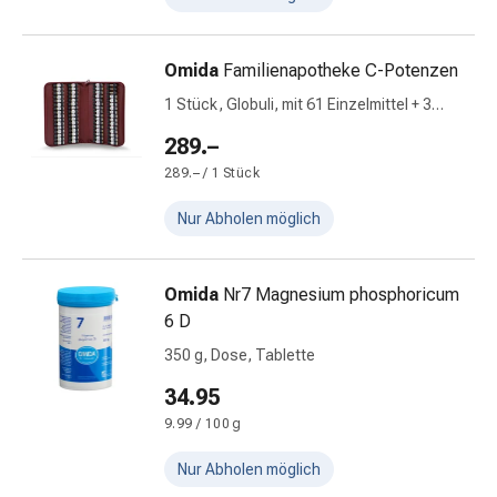
&
Krämpfe
Omida
Familienapotheke C-Potenzen
Verstopfung
Hautprobleme
1 Stück, Globuli, mit 61 Einzelmittel + 3
Ekzem
leere Fläschchen
289.–
&
289.– / 1 Stück
Juckreiz
Hühneraugen
Nur Abholen möglich
&
Warzen
Nagel-
Omida
Nr7 Magnesium phosphoricum
&
6 D
Fusspilz
350 g, Dose, Tablette
Narben
Trockene
34.95
Haut
9.99 / 100 g
Übermässiges
Nur Abholen möglich
Schwitzen