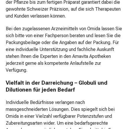
Bleaching
der Pflanze bis zum fertigen Präparat garantiert dabei die
Zahnbürste
gewohnte Schweizer Präzision, auf die sich Therapeuten
Zahnfleischpflege
und Kunden verlassen können.
Zahnpasta
Prothesenpflege
Bei den zugelassenen Arzneimitteln von Omida lassen Sie
Zahnseide
sich bitte von einer Fachperson beraten und lesen Sie die
&
Packungsbeilage oder die Angaben auf der Packung. Für
Zubehör
eine individuelle Unterstützung und fachliche Auskunft
Mundspülung
stehen Ihnen die Experten in den Amavita Apotheken
&
jederzeit gerne als kompetente Anlaufstelle zur
Mundwasser
Verfügung.
Zahnstocher
Vielfalt in der Darreichung – Globuli und
Geschenksets
Dilutionen für jeden Bedarf
Parfum-
Sets
Individuelle Bedürfnisse verlangen nach
Gesichtspflege-
massgeschneiderten Lösungen. Dies spiegelt sich bei
Set
Omida in einer Vielzahl verfügbarer Potenzstufen und
Körperpflege-
Zubereitungsarten wider. Um eine bedarfsgerechte
Set