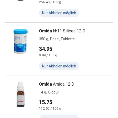
256.43 / 100 g
Kariesprophylaxe
Mundtrockenheit
Nur Abholen möglich
(Xerostomie)
Munddesinfektionsmittel
Aphten
Omida
Nr11 Silicea 12 D
und
350 g, Dose, Tablette
Mundentzündungen
Haar-
34.95
Medikamente
9.99 / 100 g
Haarausfall
Kopfhautpflege
Nur Abholen möglich
Kopfläuse
Beauty
Omida
Arnica 12 D
&
Körperpflege
14 g, Globuli
Gesichtspflege
15.75
Augenpflege
112.50 / 100 g
Gesichtspeeling
Gesichtsmasken