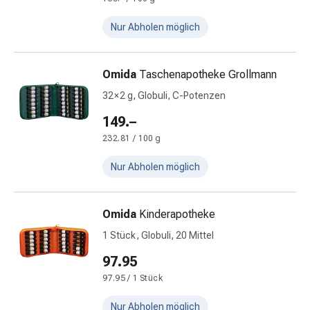
&
Konzentrationsstörung
Nur Abholen möglich
Allergien
&
Heuschnupfen
Omida
Taschenapotheke Grollmann
Antiallergikum
32 × 2 g, Globuli, C-Potenzen
Haut
149.–
Nase
232.81 / 100 g
Magen
&
Nur Abholen möglich
Darm
Durchfall
Magenbrennen
Omida
Kinderapotheke
Hämorrhoiden
1 Stück, Globuli, 20 Mittel
Übelkeit
&
97.95
Erbrechen
97.95 / 1 Stück
Verdauung,
Blähung
Nur Abholen möglich