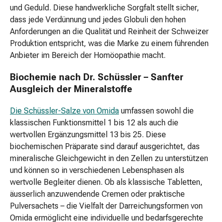
und Geduld. Diese handwerkliche Sorgfalt stellt sicher,
Kajal
dass jede Verdünnung und jedes Globuli den hohen
Kosmetikzubehör
Anforderungen an die Qualität und Reinheit der Schweizer
Lidschatten
Produktion entspricht, was die Marke zu einem führenden
Lippenbalsam
Anbieter im Bereich der Homöopathie macht.
Lippenstift
Mascara
Biochemie nach Dr. Schüssler – Sanfter
Rouge
Ausgleich der Mineralstoffe
Künstliche
Wimpern
Die Schüssler-Salze von Omida
umfassen sowohl die
BB-
klassischen Funktionsmittel 1 bis 12 als auch die
&
wertvollen Ergänzungsmittel 13 bis 25. Diese
CC-
biochemischen Präparate sind darauf ausgerichtet, das
Cream
mineralische Gleichgewicht in den Zellen zu unterstützen
Puder
und können so in verschiedenen Lebensphasen als
Parfum
wertvolle Begleiter dienen. Ob als klassische Tabletten,
&
äusserlich anzuwendende Cremen oder praktische
Deo
Pulversachets – die Vielfalt der Darreichungsformen von
Deo
Omida ermöglicht eine individuelle und bedarfsgerechte