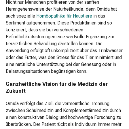
Nicht nur Menschen profitieren von der sanften
Bartpflege
Herangehensweise der Naturheilkunde, denn Omida hat
Haarentfernung
auch spezielle
Homöopathika für Haustiere
in das
Pinzette
Sortiment aufgenommen. Diese Produktlinien sind so
Haarschneider
konzipiert, dass sie bei verschiedenen
Rasierschaum
Befindlichkeitsstörungen eine wertvolle Ergänzung zur
&
tierärztlichen Behandlung darstellen können. Die
-
Anwendung erfolgt oft unkompliziert über das Trinkwasser
creme
oder das Futter, was den Stress für das Tier minimiert und
Rasierer
eine natürliche Unterstützung bei der Genesung oder in
Sexualität
Belastungssituationen begünstigen kann.
Kondom
&
Ganzheitliche Vision für die Medizin der
Gleitgel
Zukunft
Sextoys
Sonnenpflege
Omida verfolgt das Ziel, die vermeintliche Trennung
Après-
zwischen Schulmedizin und Komplementärmedizin durch
Soleil
einen konstruktiven Dialog und hochwertige Forschung zu
Selbstbräuner
überbrücken. Der Patient rückt als Individuum immer mehr
Sonnencreme