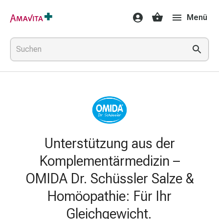
Medikamente
Menü
&
Behandlung
Hautverletzung
&
Wundheilung
Faltkompresse
Elastische
Binde
Fingerverband
Fixationspflaster
Unterstützung aus der
Gaze
Kompressionsbinde
Komplementärmedizin –
Pflaster
OMIDA Dr. Schüssler Salze &
Pflasterbinde,
Tape
Homöopathie: Für Ihr
&
Gleichgewicht.
Zubehör