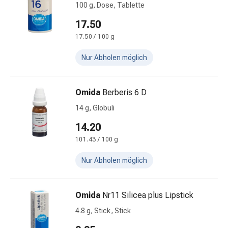
100 g, Dose, Tablette
Beruhigungsmittel
Stimmungsschwankungen
17.50
Schlafstörungen
17.50 / 100 g
Schnarchen
Nur Abholen möglich
Atemwege
Nasenmittel
Atemwegsbeschwerden
Omida
Berberis 6 D
Infektion
Windpocken
14 g, Globuli
Stoffwechsel
14.20
Osteoporose
101.43 / 100 g
Insekten
&
Nur Abholen möglich
Parasiten
Mücken-
&
Omida
Nr11 Silicea plus Lipstick
Zeckenschutz
4.8 g, Stick, Stick
Wurmmittel