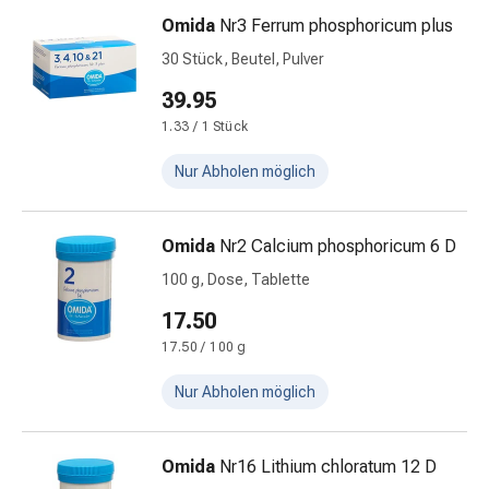
Nieren-
Omida
Nr3 Ferrum phosphoricum plus
und
30 Stück, Beutel, Pulver
Blasenbeschwerden
Schmerzen
39.95
&
1.33 / 1 Stück
Fieber
Kopfschmerzen
Nur Abholen möglich
&
Migräne
Omida
Nr2 Calcium phosphoricum 6 D
Schmerzmittel
Muskel-
100 g, Dose, Tablette
&
17.50
Gelenkschmerzen
17.50 / 100 g
Schmerztherapie
Kältetherapie
Nur Abholen möglich
Wärmetherapie
Stress
&
Omida
Nr16 Lithium chloratum 12 D
Schlaf