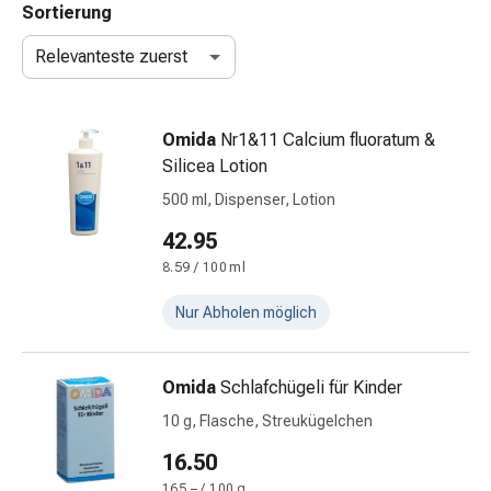
Erkältungsbeschwerden
Sortierung
Husten
Inhalationsgerät
Relevanteste zuerst
&
Zubehör
Nasendusche
Omida
Nr1&11 Calcium fluoratum &
Taschentücher
Silicea Lotion
Schnupfen
500 ml, Dispenser, Lotion
Herz
42.95
&
Kreislauf
8.59 / 100 ml
Herztherapie
Nur Abholen möglich
Kompressionsstrümpfe
Kreislauf
Raucherentwöhnung
Omida
Schlafchügeli für Kinder
Venen
10 g, Flasche, Streukügelchen
Herznerven-
Störung
16.50
Gedächtnis-
165.– / 100 g