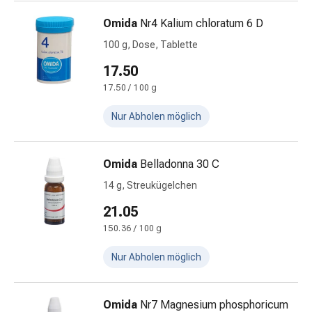
Körperpeeling
Omida
Nr4 Kalium chloratum 6 D
Körperöl
Anti-
100 g, Dose, Tablette
Cellulite
17.50
Pflege
17.50 / 100 g
Seife
Körperpuder
Nur Abholen möglich
Duschgel
Badezusatz
Schwämme
Omida
Belladonna 30 C
Intimpflege
14 g, Streukügelchen
Binden
Periodenunterwäsche
21.05
Intim-
150.36 / 100 g
Pflegetücher
Nur Abholen möglich
Intimpflegezubehör
Pflegelotion
&
Omida
Nr7 Magnesium phosphoricum
Seife