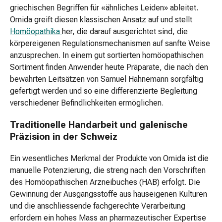
Nagelhautpflege
griechischen Begriffen für «ähnliches Leiden» ableitet.
Nagelknipser
Omida greift diesen klassischen Ansatz auf und stellt
&
Homöopathika
her, die darauf ausgerichtet sind, die
Nagelschere
körpereigenen Regulationsmechanismen auf sanfte Weise
Nagelfeile
anzusprechen. In einem gut sortierten homöopathischen
Nagelkur
Sortiment finden Anwender heute Präparate, die nach den
Nagellack
bewährten Leitsätzen von Samuel Hahnemann sorgfältig
Nagellackentferner
gefertigt werden und so eine differenzierte Begleitung
Make-
verschiedener Befindlichkeiten ermöglichen.
up
Traditionelle Handarbeit und galenische
Augenbrauenstift
Präzision in der Schweiz
Augen-
Make-
Ein wesentliches Merkmal der Produkte von Omida ist die
up-
manuelle Potenzierung, die streng nach den Vorschriften
Entferner
des Homöopathischen Arzneibuches (HAB) erfolgt. Die
Deckstift
Gewinnung der Ausgangsstoffe aus hauseigenen Kulturen
Foundation
und die anschliessende fachgerechte Verarbeitung
Eyeliner
erfordern ein hohes Mass an pharmazeutischer Expertise
&