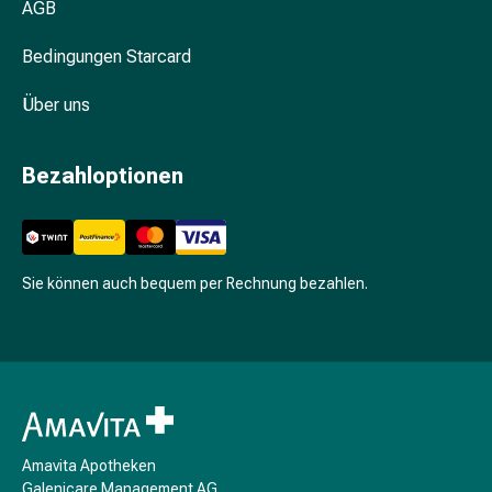
Süssstoff
AGB
Teigwaren
Traubenzucker
Bedingungen Starcard
Trink-
Über uns
&
Sondernahrung
Trockenfrüchte,
Bezahloptionen
Nüsse
&
Beeren
Nahrungsergänzung
Sie können auch bequem per Rechnung bezahlen.
Aufbaupräparat
Baby
&
Eltern
Babygesundheit
Zahnen
Babynahrung
Amavita Apotheken
Babymilch
Galenicare Management AG