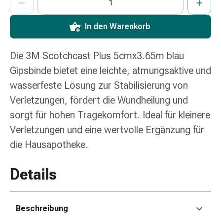
Erkältungsbeschwerden
Husten
Inhalationsgerät
In den Warenkorb
&
Zubehör
Die 3M Scotchcast Plus 5cmx3.65m blau
Nasendusche
Gipsbinde bietet eine leichte, atmungsaktive und
Taschentücher
wasserfeste Lösung zur Stabilisierung von
Schnupfen
Herz
Verletzungen, fördert die Wundheilung und
&
sorgt für hohen Tragekomfort. Ideal für kleinere
Kreislauf
Verletzungen und eine wertvolle Ergänzung für
Herztherapie
die Hausapotheke.
Kompressionsstrümpfe
Kreislauf
Raucherentwöhnung
Details
Venen
Herznerven-
Störung
Beschreibung
Gedächtnis-