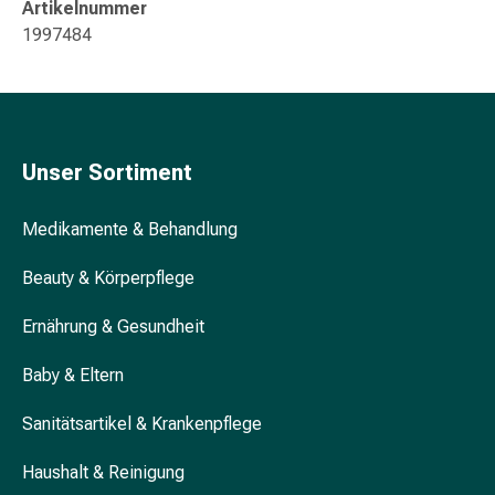
Artikelnummer
&
1997484
Krämpfe
Verstopfung
Hautprobleme
Ekzem
&
Unser Sortiment
Juckreiz
Hühneraugen
Medikamente & Behandlung
&
Warzen
Beauty & Körperpflege
Nagel-
&
Ernährung & Gesundheit
Fusspilz
Narben
Baby & Eltern
Trockene
Haut
Sanitätsartikel & Krankenpflege
Übermässiges
Schwitzen
Haushalt & Reinigung