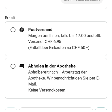
Zugsalbe
Tupfer
Augen
Erhalt
&
Ohren
Postversand
Ohrenschmerzen
Morgen bei Ihnen, falls bis 17:00 bestellt.
Ohrenpflege
Versand: CHF 6.95
Augentropfen
(Entfällt bei Einkäufen ab CHF 50.–)
Augenentzündung
Augenverband
Augenhygiene
Abholen in der Apotheke
Grippe
Abholbereit nach 1 Arbeitstag der
&
Apotheke. Wir benachrichtigen Sie per E-
Erkältung
Mail.
Hustenbonbons
Keine Versandkosten.
Halsschmerzen
Grippe-
&
ProductDetailPage.Aria.AddToCartQuantityControlInst
Anzahl Exemplare dieses Artikels zum Hinzufügen in den War
Sie haben die maximale Bestellmenge für diesen Artikel erreic
Wir haben momentan kein weiteres Exemplar dieses Artikels a