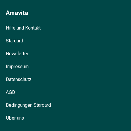
Unreine
Haut
Amavita
Fieberbläschen
Hautausschlag
Hilfe und Kontakt
Akne
Komplementärmedizin
Starcard
Bachblütentherapie
Gemmotherapie
Newsletter
Homöopathie
Pflanzenheilkunde
Impressum
Schüssler
Salz
Datenschutz
Spagyrik
Anthroposophika
AGB
Niere,
Bedingungen Starcard
Blase,
Prostata
Über uns
Harnwegsbeschwerden
Prostata