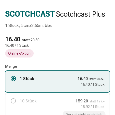
Schlauch-
&
SCOTCHCAST
Scotchcast Plus
Netzverband
Verbandsmaterial
1 Stück, 5cmx3.65m, blau
Verbrennung
&
16.40
Sonnenbrand
statt 20.50
16.40 / 1 Stück
Wechsel-
Sets
Online-Aktion
Wundauflage
Wundsalbe
Menge
&
-
1 Stück
16.40
statt 20.50
desinfektion
16.40 / 1 Stück
Sprühpflaster
Wundverschlussstreifen
10 Stück
159.20
&
statt 199.–
15.92 / 1 Stück
-
kleber
Derzeit nicht erhältlich