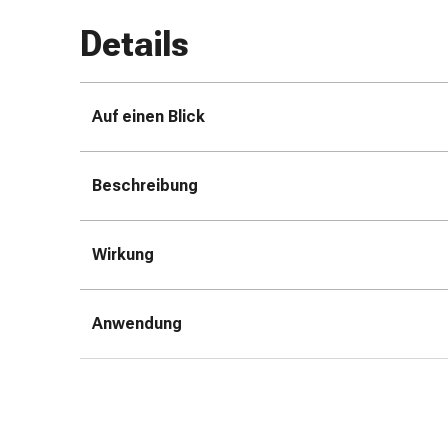
Zugsalbe
Details
Tupfer
Augen
&
Ohren
Auf einen Blick
Ohrenschmerzen
Ohrenpflege
Beschreibung
Augentropfen
Augenentzündung
Augenverband
Wirkung
Augenhygiene
Grippe
&
Anwendung
Erkältung
Hustenbonbons
Halsschmerzen
Grippe-
&