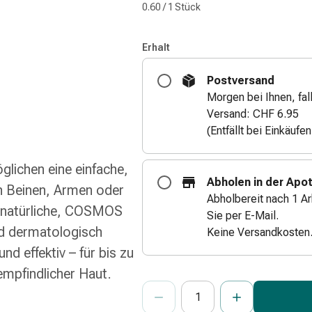
0.60 / 1 Stück
Erhalt
Postversand
Morgen bei Ihnen, fall
Versand: CHF 6.95
(Entfällt bei Einkäufe
glichen eine einfache,
Abholen in der Apo
an Beinen, Armen oder
Abholbereit nach 1 Ar
% natürliche, COSMOS
Sie per E-Mail.
nd dermatologisch
Keine Versandkosten
d effektiv – für bis zu
empfindlicher Haut.
ProductDetailPage.Aria.Add
Anzahl Exemplare dieses Artikels 
Sie haben die maximale Bestellmenge
Wir haben momentan kein weiteres E