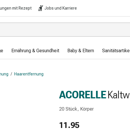
lungen mit Rezept
Jobs und Karriere
ge
Ernährung & Gesundheit
Baby & Eltern
Sanitätsartik
rnung
/
Haarentfernung
ACORELLE
Kaltw
20 Stück, Körper
11.95