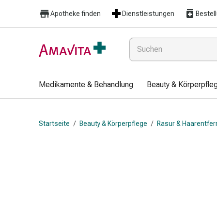
Medikamente
Apotheke finden
Dienstleistungen
Bestel
&
Behandlung
Hautverletzung
&
Wundheilung
Faltkompresse
Medikamente & Behandlung
Beauty & Körperpfle
Elastische
Binde
Fingerverband
Startseite
/
Beauty & Körperpflege
/
Rasur & Haarentfe
Fixationspflaster
Gaze
Kompressionsbinde
Pflaster
Pflasterbinde,
Tape
&
Zubehör