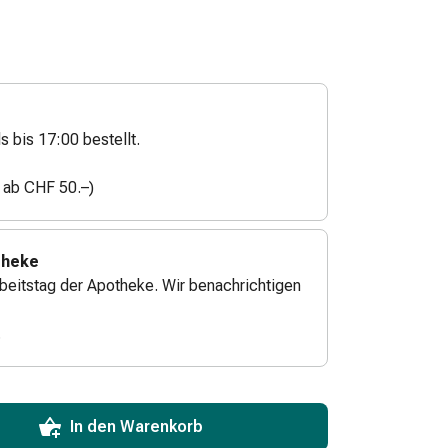
s bis 17:00 bestellt.
n ab CHF 50.–)
theke
beitstag der Apotheke. Wir benachrichtigen
.
ToCartQuantityControlInstruction
zum Hinzufügen in den Warenkorb angeben.
 für diesen Artikel erreicht.
xemplar dieses Artikels an Lager.
In den Warenkorb