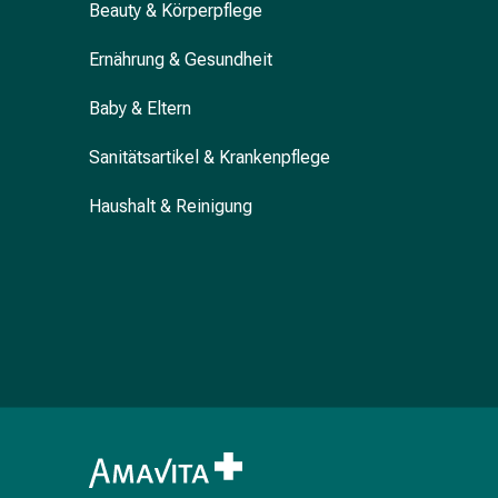
Beauty & Körperpflege
&
Krämpfe
Ernährung & Gesundheit
Verstopfung
Hautprobleme
Baby & Eltern
Ekzem
&
Sanitätsartikel & Krankenpflege
Juckreiz
Haushalt & Reinigung
Hühneraugen
&
Warzen
Nagel-
&
Fusspilz
Narben
Trockene
Haut
Übermässiges
Schwitzen