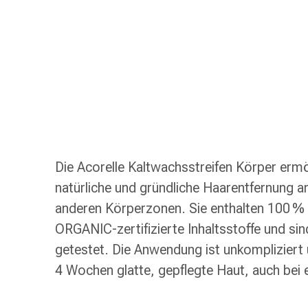
Schlauch-
&
Netzverband
Verbandsmaterial
Verbrennung
&
Sonnenbrand
Wechsel-
Sets
Wundauflage
Die Acorelle Kaltwachsstreifen Körper ermö
Wundsalbe
natürliche und gründliche Haarentfernung 
&
-
anderen Körperzonen. Sie enthalten 100 
desinfektion
ORGANIC-zertifizierte Inhaltsstoffe und si
Sprühpflaster
getestet. Die Anwendung ist unkompliziert un
Wundverschlussstreifen
4 Wochen glatte, gepflegte Haut, auch bei 
&
-
kleber