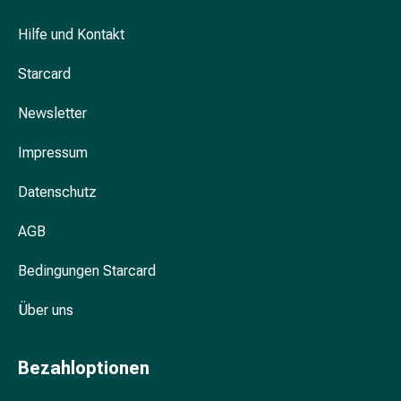
Prostata
Nieren-
Hilfe und Kontakt
und
Blasenbeschwerden
Starcard
Schmerzen
Newsletter
&
Fieber
Impressum
Kopfschmerzen
&
Datenschutz
Migräne
Schmerzmittel
AGB
Muskel-
&
Bedingungen Starcard
Gelenkschmerzen
Schmerztherapie
Über uns
Kältetherapie
Wärmetherapie
Bezahloptionen
Stress
&