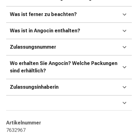
Blähung
&
Was ist ferner zu beachten?
Krämpfe
Verstopfung
Was ist in Angocin enthalten?
Hautprobleme
Ekzem
Zulassungsnummer
&
Juckreiz
Wo erhalten Sie Angocin? Welche Packungen
Hühneraugen
sind erhältlich?
&
Warzen
Nagel-
Zulassungsinhaberin
&
Fusspilz
Narben
Trockene
Artikelnummer
Haut
7632967
Übermässiges