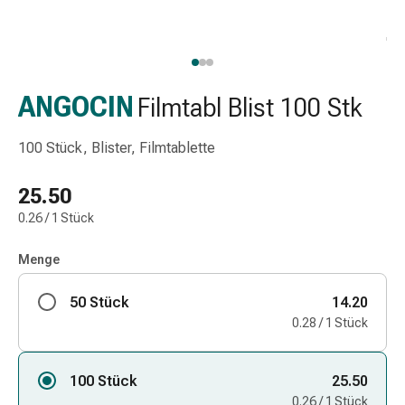
Schlauch-
&
Netzverband
Verbandsmaterial
Verbrennung
ANGOCIN
Filmtabl Blist 100 Stk
&
Sonnenbrand
100 Stück, Blister, Filmtablette
Wechsel-
Sets
25.50
Wundauflage
0.26 / 1 Stück
Wundsalbe
&
Menge
-
desinfektion
50 Stück
14.20
Sprühpflaster
0.28 / 1 Stück
Wundverschlussstreifen
&
-
100 Stück
25.50
kleber
0.26 / 1 Stück