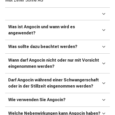
Max Zeller Söhne AG
Gedächtnis-
&
Konzentrationsstörung
Allergien
Was ist Angocin und wann wird es
&
angewendet?
Heuschnupfen
Antiallergikum
Haut
Was sollte dazu beachtet werden?
Nase
Magen
Wann darf Angocin nicht oder nur mit Vorsicht
&
eingenommen werden?
Darm
Durchfall
Darf Angocin während einer Schwangerschaft
Magenbrennen
oder in der Stillzeit eingenommen werden?
Hämorrhoiden
Übelkeit
Wie verwenden Sie Angocin?
&
Erbrechen
Welche Nebenwirkungen kann Angocin haben?
Verdauung,