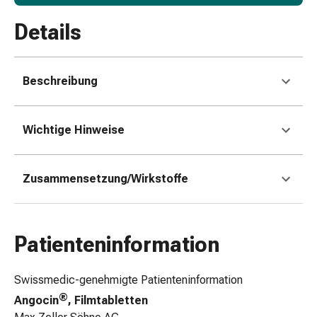
Erkältungsbeschwerden
Husten
Details
Inhalationsgerät
&
Zubehör
Beschreibung
Nasendusche
Taschentücher
Schnupfen
Wichtige Hinweise
Herz
&
Kreislauf
Zusammensetzung/Wirkstoffe
Herztherapie
Kompressionsstrümpfe
Kreislauf
Patienteninformation
Raucherentwöhnung
Venen
Blutgerinnung
Swissmedic-genehmigte Patienteninformation
Herznerven-
®
Angocin
, Filmtabletten
Störung