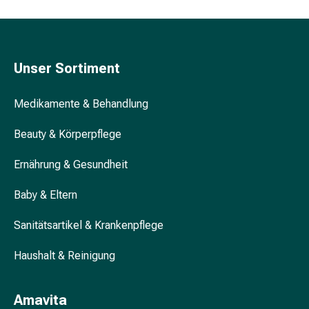
Schwitzen
Unreine
Haut
Fieberbläschen
Unser Sortiment
Hautausschlag
Akne
Komplementärmedizin
Medikamente & Behandlung
Bachblütentherapie
Gemmotherapie
Beauty & Körperpflege
Homöopathie
Ernährung & Gesundheit
Pflanzenheilkunde
Schüssler
Baby & Eltern
Salz
Spagyrik
Sanitätsartikel & Krankenpflege
Anthroposophika
Niere,
Haushalt & Reinigung
Blase,
Prostata
Amavita
Harnwegsbeschwerden