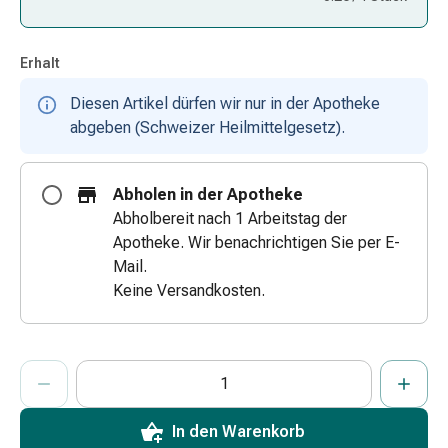
Zugsalbe
Tupfer
Erhalt
Augen
&
Diesen Artikel dürfen wir nur in der Apotheke
Ohren
abgeben (Schweizer Heilmittelgesetz).
Ohrenschmerzen
Ohrenpflege
Augentropfen
Abholen in der Apotheke
Augenentzündung
Abholbereit nach 1 Arbeitstag der
Augenverband
Apotheke. Wir benachrichtigen Sie per E-
Augenhygiene
Mail.
Grippe
Keine Versandkosten.
&
Erkältung
Hustenbonbons
ProductDetailPage.Aria.AddToCartQuantityControlInst
Anzahl Exemplare dieses Artikels zum Hinzufügen in den War
Sie haben die maximale Bestellmenge für diesen Artikel erreic
Wir haben momentan kein weiteres Exemplar dieses Artikels a
Halsschmerzen
Grippe-
&
In den Warenkorb