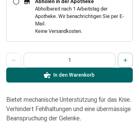
Abholen in der Apotheke
Zugsalbe
Abholbereit nach 1 Arbeitstag der
Tupfer
Apotheke. Wir benachrichtigen Sie per E-
Augen
Mail.
&
Keine Versandkosten.
Ohren
Ohrenschmerzen
Ohrenpflege
ProductDetailPage.Aria.AddToCartQuantityControlInst
Anzahl Exemplare dieses Artikels zum Hinzufügen in den War
Sie haben die maximale Bestellmenge für diesen Artikel erreic
Wir haben momentan kein weiteres Exemplar dieses Artikels a
Augentropfen
Augenentzündung
Augenverband
In den Warenkorb
Augenhygiene
Grippe
&
Bietet mechanische Unterstützung für das Knie.
Erkältung
Verhindert Fehlhaltungen und eine übermässige
Hustenbonbons
Beanspruchung der Gelenke.
Halsschmerzen
Grippe-
&