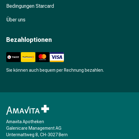
Unreine
Bedingungen Starcard
Haut
Fieberbläschen
Über uns
Hautausschlag
Akne
Komplementärmedizin
Bezahloptionen
Bachblütentherapie
Gemmotherapie
Homöopathie
Pflanzenheilkunde
Sie können auch bequem per Rechnung bezahlen.
Schüssler
Salz
Spagyrik
Anthroposophika
Niere,
Blase,
Prostata
Amavita Apotheken
Harnwegsbeschwerden
Galenicare Management AG
Prostata
Untermattweg 8, CH-3027 Bern