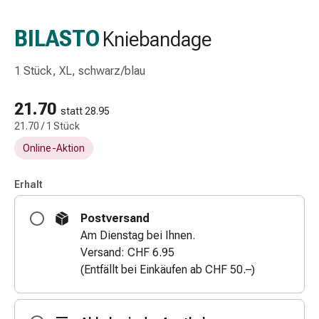
Schlauch-
&
BILASTO
Kniebandage
Netzverband
Verbandsmaterial
1 Stück, XL, schwarz/blau
Verbrennung
&
21.70
Sonnenbrand
statt 28.95
21.70 / 1 Stück
Wechsel-
Sets
Online-Aktion
Wundauflage
Wundsalbe
Erhalt
&
-
Postversand
desinfektion
Am Dienstag bei Ihnen.
Sprühpflaster
Versand: CHF 6.95
Wundverschlussstreifen
(Entfällt bei Einkäufen ab CHF 50.–)
&
-
kleber