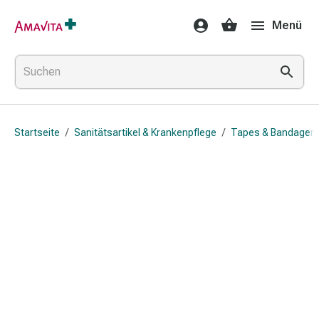
Medikamente
Menü
&
Behandlung
Hautverletzung
&
Wundheilung
Faltkompresse
Startseite
/
Sanitätsartikel & Krankenpflege
/
Tapes & Bandagen
Elastische
Binde
Fingerverband
Fixationspflaster
Gaze
Kompressionsbinde
Pflaster
Pflasterbinde,
Tape
&
Zubehör