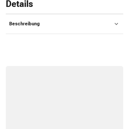
Erkältungsbeschwerden
Details
Husten
Inhalationsgerät
&
Beschreibung
Zubehör
Nasendusche
Taschentücher
Schnupfen
Herz
&
Kreislauf
Herztherapie
Kompressionsstrümpfe
Kreislauf
Raucherentwöhnung
Venen
Herznerven-
Störung
Gedächtnis-