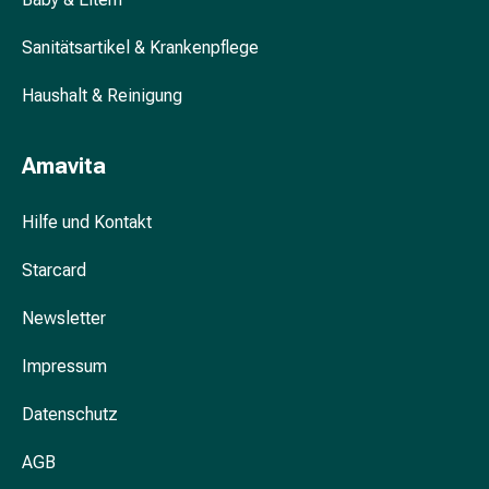
&
Krämpfe
Sanitätsartikel & Krankenpflege
Verstopfung
Haushalt & Reinigung
Hautprobleme
Ekzem
&
Amavita
Juckreiz
Hühneraugen
Hilfe und Kontakt
&
Warzen
Starcard
Nagel-
&
Newsletter
Fusspilz
Narben
Impressum
Trockene
Haut
Datenschutz
Übermässiges
AGB
Schwitzen