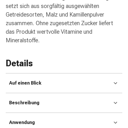
Erkältungsbeschwerden
setzt sich aus sorgfältig ausgewählten
Husten
Getreidesorten, Malz und Kamillenpulver
Inhalationsgerät
&
zusammen. Ohne zugesetzten Zucker liefert
Zubehör
das Produkt wertvolle Vitamine und
Nasendusche
Mineralstoffe.
Taschentücher
Schnupfen
Herz
Details
&
Kreislauf
Herztherapie
Auf einen Blick
Kompressionsstrümpfe
Kreislauf
Raucherentwöhnung
Beschreibung
Venen
Herznerven-
Störung
Anwendung
Gedächtnis-