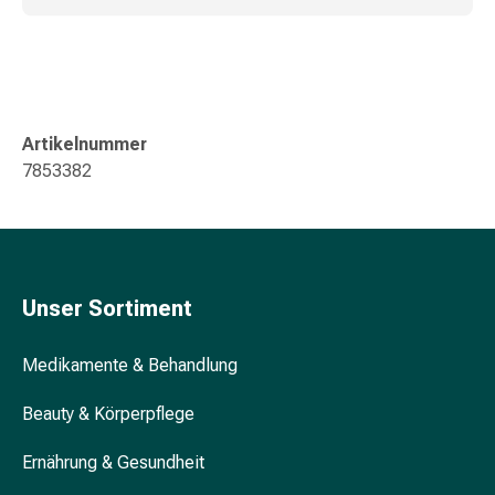
&
Krämpfe
Verstopfung
Hautprobleme
Ekzem
Artikelnummer
&
7853382
Juckreiz
Hühneraugen
&
Warzen
Nagel-
Unser Sortiment
&
Fusspilz
Medikamente & Behandlung
Narben
Trockene
Beauty & Körperpflege
Haut
Übermässiges
Ernährung & Gesundheit
Schwitzen