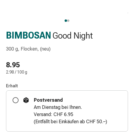
Schlauch-
&
Netzverband
Verbandsmaterial
Verbrennung
BIMBOSAN
Good Night
&
Sonnenbrand
300 g, Flocken, (neu)
Wechsel-
Sets
8.95
Wundauflage
2.98 / 100 g
Wundsalbe
&
Erhalt
-
desinfektion
Postversand
Sprühpflaster
Am Dienstag bei Ihnen.
Wundverschlussstreifen
Versand: CHF 6.95
&
(Entfällt bei Einkäufen ab CHF 50.–)
-
kleber