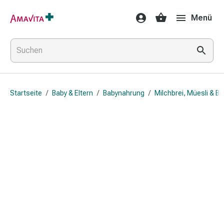
Medikamente
Menü
&
Behandlung
Hautverletzung
&
Wundheilung
Faltkompresse
Startseite
/
Baby & Eltern
/
Babynahrung
/
Milchbrei, Müesli & Bi
Elastische
Binde
Fingerverband
Fixationspflaster
Gaze
Kompressionsbinde
Pflaster
Pflasterbinde,
Tape
&
Zubehör