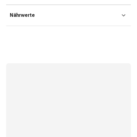
&
Konzentrationsstörung
Nährwerte
Allergien
&
Heuschnupfen
Antiallergikum
Haut
Nase
Magen
&
Darm
Durchfall
Magenbrennen
Hämorrhoiden
Übelkeit
&
Erbrechen
Verdauung,
Blähung