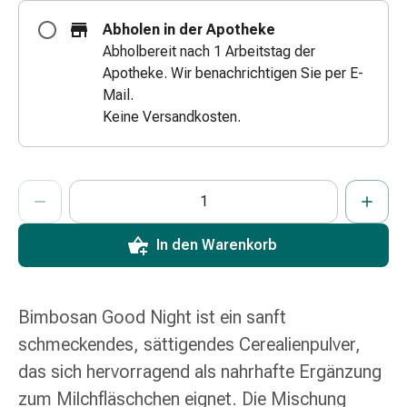
Zugsalbe
Abholen in der Apotheke
Tupfer
Abholbereit nach 1 Arbeitstag der
Augen
Apotheke. Wir benachrichtigen Sie per E-
&
Mail.
Ohren
Keine Versandkosten.
Ohrenschmerzen
Ohrenpflege
Augentropfen
ProductDetailPage.Aria.AddToCartQuantityControlInst
Anzahl Exemplare dieses Artikels zum Hinzufügen in den War
Sie haben die maximale Bestellmenge für diesen Artikel erreic
Wir haben momentan kein weiteres Exemplar dieses Artikels a
Augenentzündung
Augenverband
Augenhygiene
In den Warenkorb
Grippe
&
Erkältung
Bimbosan Good Night ist ein sanft
Hustenbonbons
schmeckendes, sättigendes Cerealienpulver,
Halsschmerzen
Grippe-
das sich hervorragend als nahrhafte Ergänzung
&
zum Milchfläschchen eignet. Die Mischung