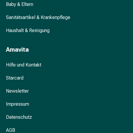
Unreine
Baby & Eltern
Haut
Fieberbläschen
Sanitätsartikel & Krankenpflege
Hautausschlag
Akne
Haushalt & Reinigung
Komplementärmedizin
Bachblütentherapie
Amavita
Gemmotherapie
Homöopathie
Hilfe und Kontakt
Pflanzenheilkunde
Schüssler
Starcard
Salz
Spagyrik
Newsletter
Anthroposophika
Niere,
Impressum
Blase,
Prostata
Datenschutz
Harnwegsbeschwerden
Prostata
AGB