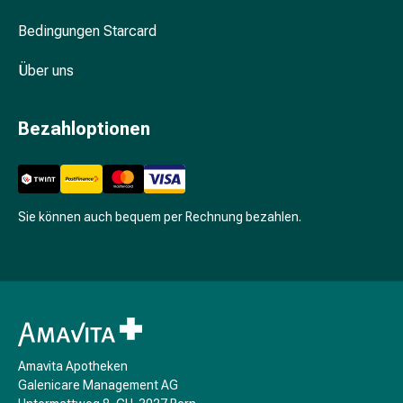
Nieren-
Bedingungen Starcard
und
Blasenbeschwerden
Über uns
Schmerzen
&
Fieber
Bezahloptionen
Kopfschmerzen
&
Migräne
Schmerzmittel
Sie können auch bequem per Rechnung bezahlen.
Muskel-
&
Gelenkschmerzen
Schmerztherapie
Kältetherapie
Wärmetherapie
Stress
Amavita Apotheken
&
Galenicare Management AG
Schlaf