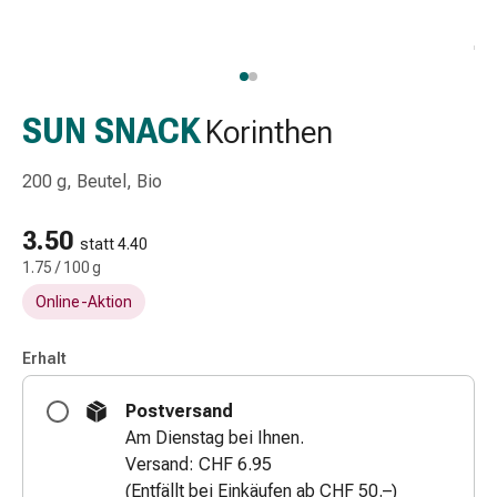
Schlauch-
&
Netzverband
Verbandsmaterial
Verbrennung
SUN SNACK
Korinthen
&
Sonnenbrand
200 g, Beutel, Bio
Wechsel-
Sets
3.50
statt 4.40
Wundauflage
1.75 / 100 g
Wundsalbe
Online-Aktion
&
-
desinfektion
Erhalt
Sprühpflaster
Postversand
Wundverschlussstreifen
Am Dienstag bei Ihnen.
&
Versand: CHF 6.95
-
(Entfällt bei Einkäufen ab CHF 50.–)
kleber