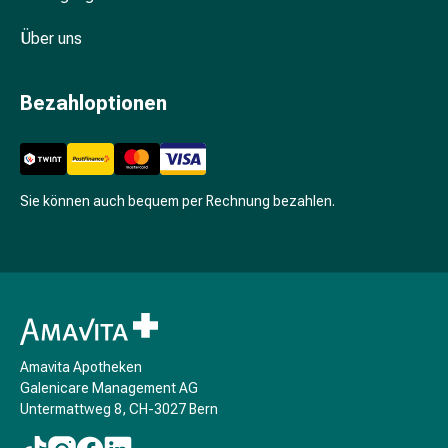
Unreine
Haut
Über uns
Fieberbläschen
Hautausschlag
Akne
Bezahloptionen
Komplementärmedizin
Bachblütentherapie
Gemmotherapie
Homöopathie
Sie können auch bequem per Rechnung bezahlen.
Pflanzenheilkunde
Schüssler
Salz
Spagyrik
Anthroposophika
Niere,
Blase,
Amavita Apotheken
Prostata
Galenicare Management AG
Untermattweg 8, CH-3027 Bern
Harnwegsbeschwerden
Prostata