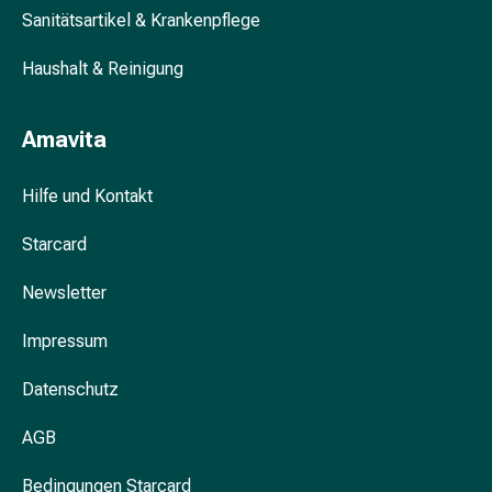
Sanitätsartikel & Krankenpflege
&
Krämpfe
Haushalt & Reinigung
Verstopfung
Hautprobleme
Ekzem
Amavita
&
Juckreiz
Hilfe und Kontakt
Hühneraugen
&
Starcard
Warzen
Nagel-
Newsletter
&
Fusspilz
Impressum
Narben
Datenschutz
Trockene
Haut
AGB
Übermässiges
Schwitzen
Bedingungen Starcard