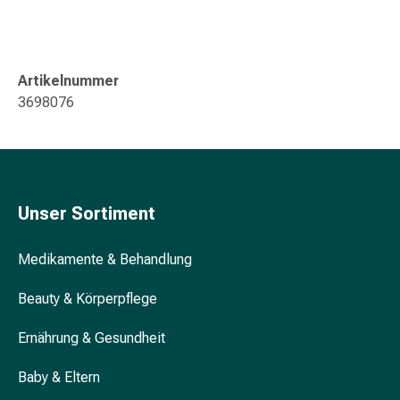
&
Konzentrationsstörung
Allergien
&
Artikelnummer
Heuschnupfen
3698076
Antiallergikum
Haut
Nase
Magen
&
Unser Sortiment
Darm
Durchfall
Medikamente & Behandlung
Magenbrennen
Hämorrhoiden
Beauty & Körperpflege
Übelkeit
&
Ernährung & Gesundheit
Erbrechen
Verdauung,
Baby & Eltern
Blähung