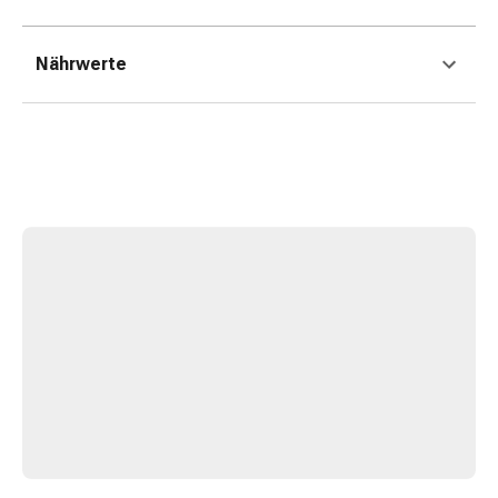
Erkältungsbeschwerden
Husten
Inhalationsgerät
Nährwerte
&
Zubehör
Nasendusche
Taschentücher
Schnupfen
Herz
&
Kreislauf
Herztherapie
Kompressionsstrümpfe
Kreislauf
Raucherentwöhnung
Venen
Herznerven-
Störung
Gedächtnis-